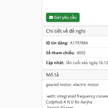
Gửi yêu cầu
Chi tiết về đề nghị
ID tin đăng:
A1797884
Số tham chiếu:
8092
Cập nhật:
lần cuối vào ngày 16.1
Mô tả
geared motor, electric motor
-with: integrated frequency conve
Csdpfxsb A N D Ro Aarjha
-Speed: 92 rpm