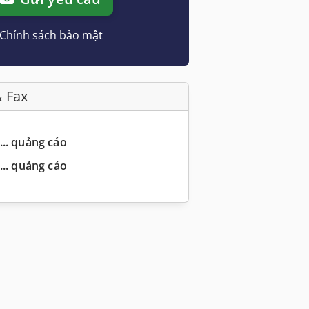
Chính sách bảo mật
& Fax
... quảng cáo
... quảng cáo