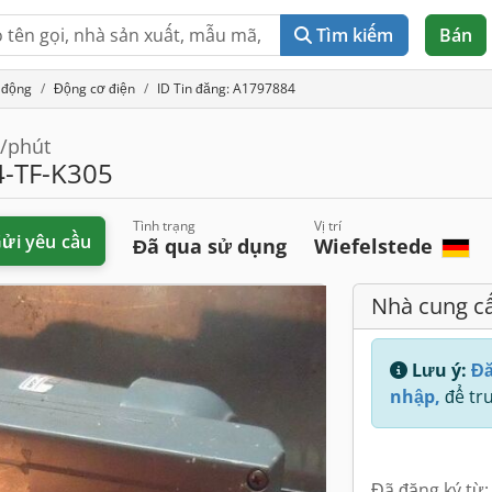
Tìm kiếm
Bán
 động
Động cơ điện
ID Tin đăng: A1797884
g/phút
-TF-K305
Tình trạng
Vị trí
ửi yêu cầu
Đã qua sử dụng
Wiefelstede
Nhà cung c
Lưu ý:
Đă
nhập,
để tru
Đã đăng ký từ: