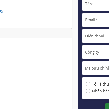
Tên*
05
Email*
Điện thoại
Công ty
Mã bưu chính
Tôi là t
Nhận báo