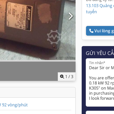
13.103 Quảng 
tuyến
Vui lòng gọ
GỬI YÊU C
Tin nhắn*
1
/
3
W 92 vòng/phút