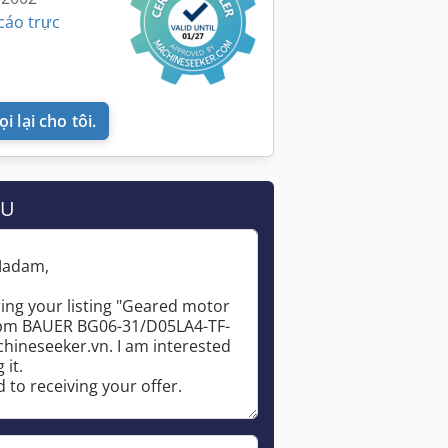
cáo trực
i lại cho tôi.
ẦU