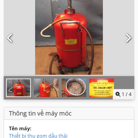
1
/
4
Thông tin về máy móc
Tên máy:
Thiết bị thu gom dầu thải