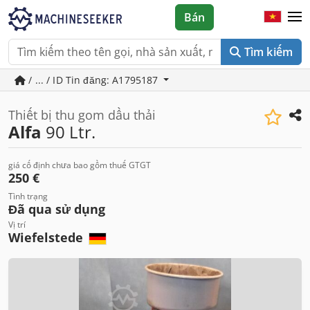
Bán
Tìm kiếm
/ ... / ID Tin đăng: A1795187
Thiết bị thu gom dầu thải
Alfa
90 Ltr.
giá cố định chưa bao gồm thuế GTGT
250 €
Tình trạng
Đã qua sử dụng
Vị trí
Wiefelstede