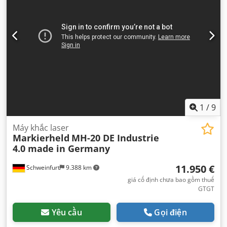
1
/
9
Máy khắc laser
Markierheld
MH-20 DE Industrie
4.0 made in Germany
11.950 €
Schweinfurt
9.388 km
giá cố định chưa bao gồm thuế
GTGT
Yêu cầu
Gọi điện