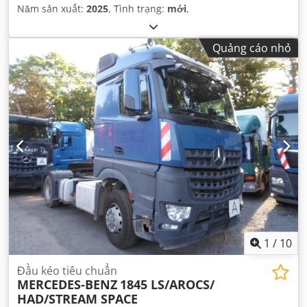
Năm sản xuất:
2025
, Tình trạng:
mới
,
Quảng cáo nhỏ
1
/
10
Đầu kéo tiêu chuẩn
MERCEDES-BENZ
1845 LS/AROCS/
HAD/STREAM SPACE