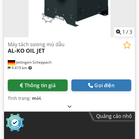
1
/
3
Máy tách sương mù dầu
AL-KO
OIL JET
Jettingen-Scheppach
9.419 km
Thông tin giá
Gọi điện
Tình trạng:
mới
,
Quảng cáo nhỏ