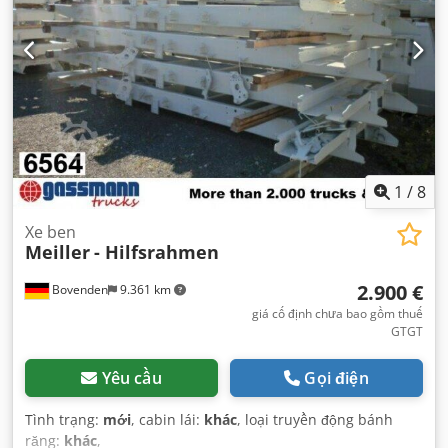
1
/
8
Xe ben
Meiller
- Hilfsrahmen
2.900 €
Bovenden
9.361 km
giá cố định chưa bao gồm thuế
GTGT
Yêu cầu
Gọi điện
Tình trạng:
mới
, cabin lái:
khác
, loại truyền động bánh
răng:
khác
,