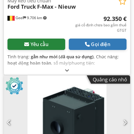
Máy kéo tiêu chuẩn
Ford Truck
F-Max - Nieuw
92.350 €
Geel
9.706 km
giá cố định chưa bao gồm thuế
GTGT
Yêu cầu
Gọi điện
Tình trạng:
gần như mới (đã qua sử dụng)
, Chức năng:
hoạt động hoàn toàn
, số máy/phương tiện:
NM0KCXTP6KRT98652
, số km đã đi:
100 km
, công suất:
367,75 kW (500,00 mã lực)
, đăng ký lần đầu:
10/2025
, loại
Quảng cáo nhỏ
nhiên liệu:
diesel
, kích thước lốp xe:
385/55 R 22.5 - 315/70
R 22.5
, cấu hình trục:
4x2
, chiều dài cơ sở:
3.600 mm
,
phanh:
intarder
, màu sắc:
đen
, cabin lái:
cabin ngủ
, loại
truyền động bánh răng:
tự động
, hạng mục khí thải:
Euro
6
, Thiết bị:
ABS, bộ lọc muội than, bộ sưởi đỗ xe, cánh
lướt gió, hệ thống định vị, kiểm soát hành trình, kiểm
soát lực kéo, máy tính trên xe, túi khí, điều hòa không
khí
,