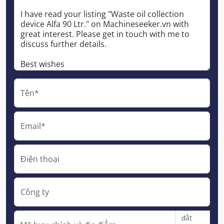
Tên*
Email*
Điện thoại
Công ty
đất