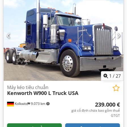
1
/
27
Máy kéo tiêu chuẩn
Kenworth
W900 L Truck USA
239.000 €
Kolkwitz
9.073 km
giá cố định chưa bao gồm thuế
GTGT