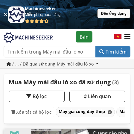
Machineseeker
Đến ứng dụng
Miễn phí tại cửa hàng
Bán
Tìm kiếm
/ ... / Đã qua sử dụng Máy mài đầu lò xo
Mua Máy mài đầu lò xo đã sử dụng
(3)
Bộ lọc
Liên quan
Máy gia công dây thép
Máy mà
Xóa tất cả bộ lọc
Quảng cáo nhỏ