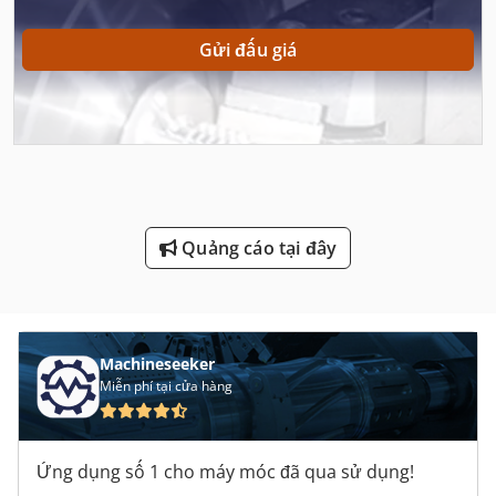
Máy Mài Mặt Phẳng Bàn
Gửi đấu giá
Máy Mài Mặt Phẳng Bề Mặt
Máy Mài Ren
Máy Mài Ống Tròn
Máy Phó 200 Mm
Quảng cáo tại đây
Máy Tiện Chính Xác
Máy Tiện Gỗ
Máy Tiện Nc
Machineseeker
Miễn phí tại cửa hàng
Máy Tiện Tự Động
Máy Tiện Đầu
Ứng dụng số 1 cho máy móc đã qua sử dụng!
Máy Tính Di Động Nội