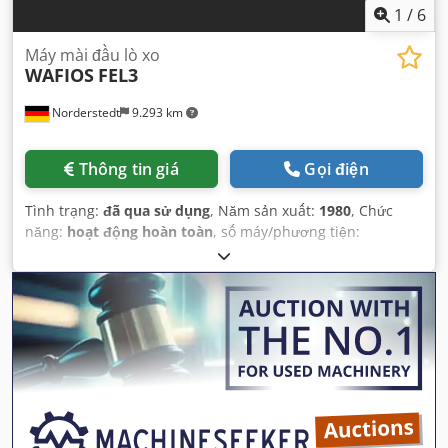
1
/
6
Máy mài đầu lò xo
WAFIOS
FEL3
Norderstedt
9.293 km
Thông tin giá
Gọi điện
Tình trạng:
đã qua sử dụng
, Năm sản xuất:
1980
, Chức
năng:
hoạt động hoàn toàn
, số máy/phương tiện:
D30L/7913
,