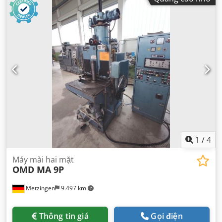
1
/
4
Máy mài hai mặt
OMD MA 9P
Metzingen
9.497 km
Thông tin giá
Gọi điện