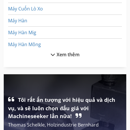
Máy Cuốn Lò Xo
Máy Hàn
Máy Hàn Mig
Máy Hàn Mông
Xem thêm
Máy Hàn Mạch
Máy In Nhãn
Máy Làm Sạch Và Khử Trùng
Máy Lên Men
Tôi rất ấn tượng với hiệu quả và dịch
Máy Mài Bánh Xe Mặt Bích
vụ, và sẽ luôn chọn đấu giá với
Máy Mài Bánh Xe Đường Kính
Machineseeker lần nữa!
Thomas Schelkle, Holzindustrie Bernhard
Máy Mài Mặt Phẳng