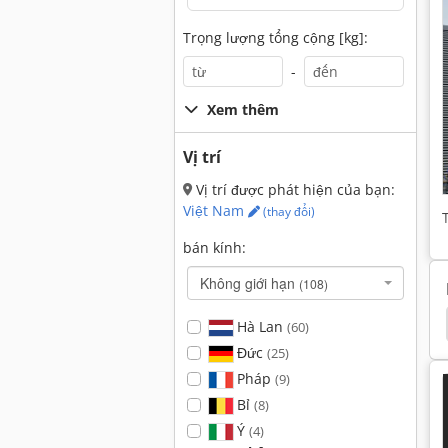
Trọng lượng tổng cộng [kg]:
-
Xem thêm
Vị trí
Vị trí được phát hiện của bạn:
Việt Nam
(thay đổi)
bán kính:
Không giới hạn
(108)
Damatomacchine Newton 20
Bbc Ds
Bbc
Hà Lan
(60)
Đức
(25)
Pháp
(9)
Bỉ
(8)
Ý
(4)