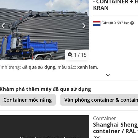
-
CONTAINER + H
KRAN
Gilze
9.692 km
1
/
15
Tình trạng:
đã qua sử dụng
, màu sắc:
xanh lam
,
Khám phá thêm máy đã qua sử dụng
Container móc nâng
Văn phòng container & contai
Container
Shanghai Shengj
container / RAL 
av...