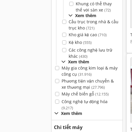
Khung có thể thay
thế với sàn xe
(72)
Xem thêm
Cầu trục trong nhà & cầu
trục kho
(721)
Kho giá kệ cao
(710)
Kệ kho
(555)
Các công nghệ lưu trữ
khác
(430)
Xem thêm
Máy gia công kim loại & máy
công cụ
(31.916)
Phương tiện vận chuyển &
xe thương mại
(27.796)
Máy chế biến gỗ
(12.155)
Công nghệ tự động hóa
(9.217)
Xem thêm
Chi tiết máy