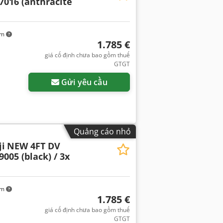
7016 (anthracite
km
1.785 €
giá cố định chưa bao gồm thuế
GTGT
Gửi yêu cầu
Quảng cáo nhỏ
i
NEW 4FT DV
9005 (black) / 3x
km
1.785 €
giá cố định chưa bao gồm thuế
GTGT