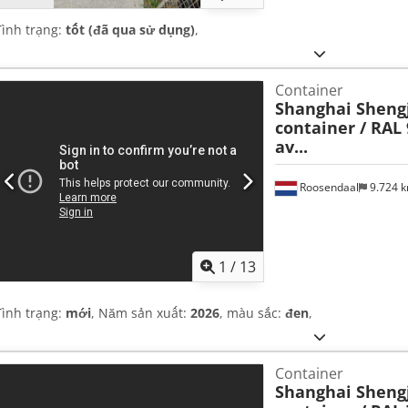
Tình trạng:
tốt (đã qua sử dụng)
,
Container
Shanghai Shengj
container / RAL 
av...
Roosendaal
9.724 
1
/
13
Tình trạng:
mới
, Năm sản xuất:
2026
, màu sắc:
đen
,
Container
Shanghai Shengj