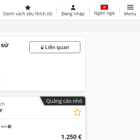
Ngôn ngữ
Danh sách yêu thích
(0)
Đăng nhập
Menu
 sử
Liên quan
c
Quảng cáo nhỏ
ắm
r
1 km
1.250 €