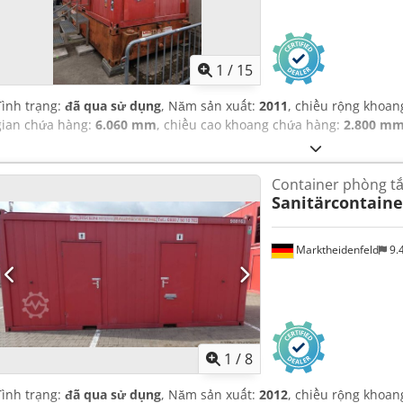
1
/
15
Tình trạng:
đã qua sử dụng
, Năm sản xuất:
2011
, chiều rộng khoa
gian chứa hàng:
6.060 mm
, chiều cao khoang chứa hàng:
2.800 m
Container phòng t
Sanitärcontain
Marktheidenfeld
9.
1
/
8
Tình trạng:
đã qua sử dụng
, Năm sản xuất:
2012
, chiều rộng khoa