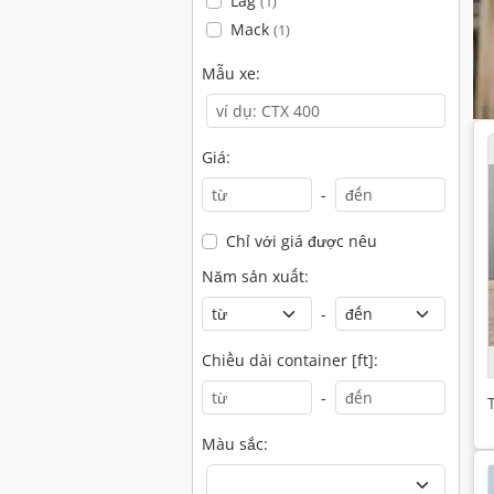
Lag
(1)
Mack
(1)
Mẫu xe:
Giá:
-
Chỉ với giá được nêu
Năm sản xuất:
-
Chiều dài container [ft]:
-
Màu sắc: