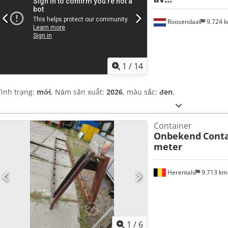
Roosendaal
9.724 
1
/
14
Tình trạng:
mới
, Năm sản xuất:
2026
, màu sắc:
đen
,
Container
Onbekend
Conta
meter
Herentals
9.713 k
1
/
6