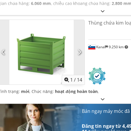
gian chứa hàng:
6.060 mm
, chiều cao khoang chứa hàng:
2.800 m
Thùng chứa kim loạ
Kanal
9.250 km
1
/
14
Tình trạng:
mới
, Chức năng:
hoạt động hoàn toàn
,
Bán ngay máy móc đã
Đăng tin ngay từ 4,49