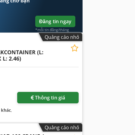
ang chờ bạn
Đăng tin ngay
*mỗi tin đăng/tháng
Quảng cáo nhỏ
KCONTAINER (L:
 L: 2.46)
Thông tin giá
:
khác
,
Quảng cáo nhỏ