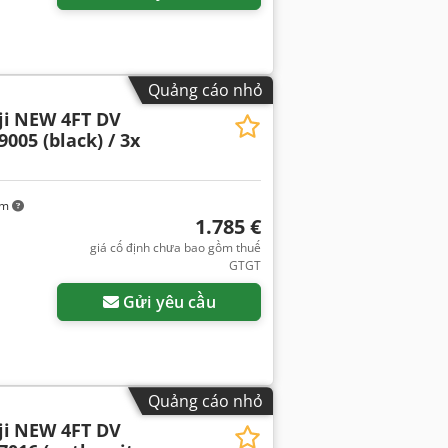
Quảng cáo nhỏ
i
NEW 4FT DV
9005 (black) / 3x
km
1.785 €
giá cố định chưa bao gồm thuế
GTGT
Gửi yêu cầu
Quảng cáo nhỏ
i
NEW 4FT DV