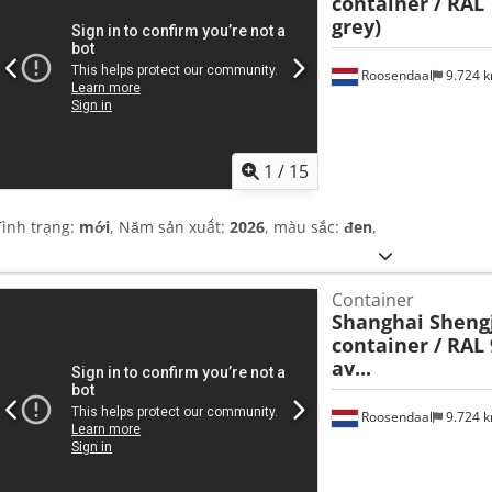
container / RAL 
grey)
Roosendaal
9.724 
1
/
15
Tình trạng:
mới
, Năm sản xuất:
2026
, màu sắc:
đen
,
Container
Shanghai Shengj
container / RAL 
av...
Roosendaal
9.724 