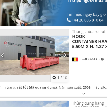
11 triệu người mua
đ
Tìm hiểu ngay bây giờ
+44 20 806 810 84
Thùng chứa roll-off
HOOK
CONTAINER
HAA
5.50M X H: 1.27 X
Bree
9.661 km
1
/
10
Tình trạng:
rất tốt (đã qua sử dụng)
, Năm sản xuất:
2005
, màu sắc
Thùng đựng hàng