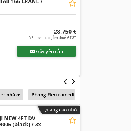
IAB 166 CRANE /
28.750 €
VB chưa bao gồm thuế GTGT
Gửi yêu cầu
ner nhà ở
Phòng Electromedicine
Hiab 145
H
Quảng cáo nhỏ
i
NEW 4FT DV
9005 (black) / 3x