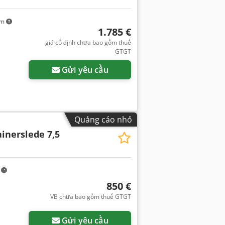
km
1.785 €
giá cố định chưa bao gồm thuế
GTGT
Gửi yêu cầu
Quảng cáo nhỏ
inerslede 7,5
m
850 €
VB chưa bao gồm thuế GTGT
Gửi yêu cầu