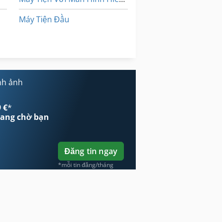
Máy Tiện Đầu
Ng 200
Xe Hơi
nh ảnh
ển Thị Kỹ Thuật Số 3 Trục
 €
*
ang chờ bạn
Đăng tin ngay
*mỗi tin đăng/tháng