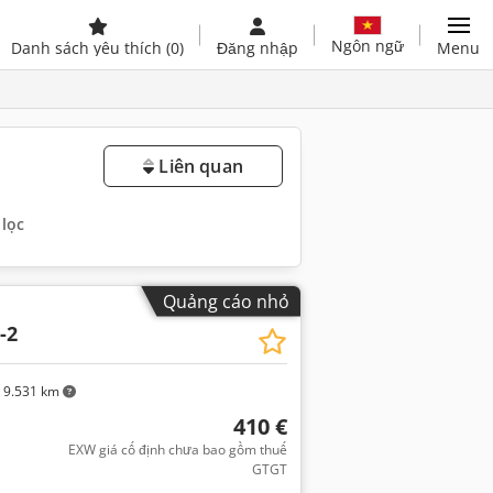
Ngôn ngữ
Danh sách yêu thích
(0)
Đăng nhập
Menu
Liên quan
 lọc
Quảng cáo nhỏ
-2
9.531 km
410 €
EXW giá cố định chưa bao gồm thuế
GTGT