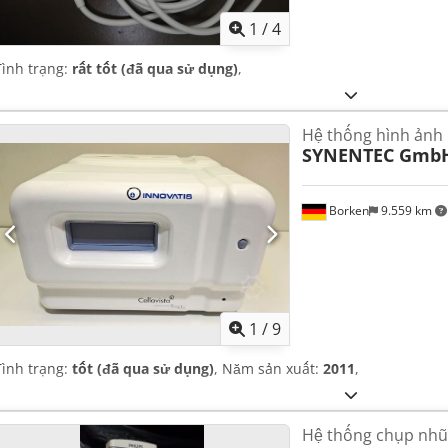
1
/
4
Tình trạng:
rất tốt (đã qua sử dụng)
,
Hệ thống hình ảnh
SYNENTEC Gmb
Borken
9.559 km
1
/
9
Tình trạng:
tốt (đã qua sử dụng)
, Năm sản xuất:
2011
,
Hệ thống chụp nhũ