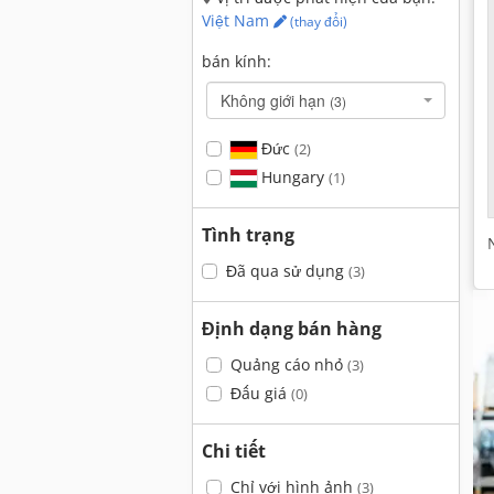
Việt Nam
(thay đổi)
bán kính:
Không giới hạn
(3)
Đức
(2)
Hungary
(1)
Tình trạng
Đã qua sử dụng
(3)
Định dạng bán hàng
Quảng cáo nhỏ
(3)
Đấu giá
(0)
Chi tiết
Chỉ với hình ảnh
(3)