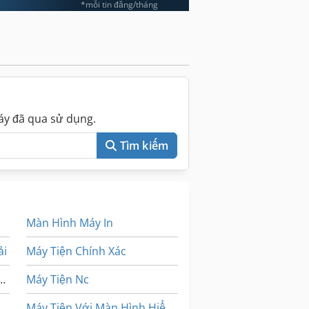
*mỗi tin đăng/tháng
áy đã qua sử dụng.
Tìm kiếm
Màn Hình Máy In
ải
Máy Tiện Chính Xác
ện Thoại Di Động Khai Thác
Máy Tiện Nc
Máy Tiện Với Màn Hình Hiển Thị Kỹ Thuật Số