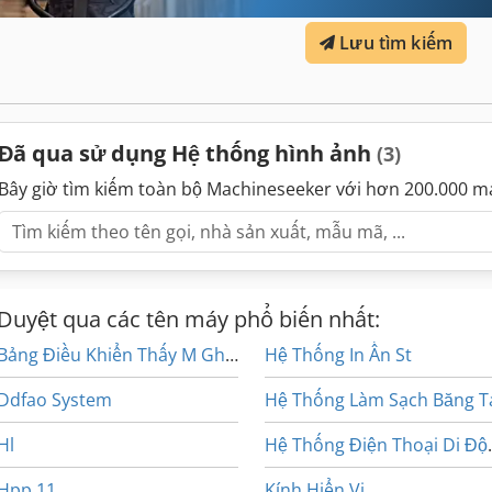
Lưu tìm kiếm
Đã qua sử dụng Hệ thống hình ảnh
(3)
Bây giờ tìm kiếm toàn bộ Machineseeker với hơn 200.000 m
Duyệt qua các tên máy phổ biến nhất:
Bảng Điều Khiển Thấy M Ghi Bàn
Hệ Thống In Ấn St
Ddfao System
Hệ Thống Làm Sạch Băng T
Hl
Hệ Thống Đi
Hpp 11
Kính Hiển Vi