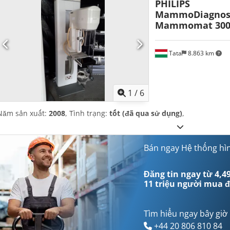
PHILIPS
MammoDiagnos
Mammomat 300
Tata
8.863 km
1
/
6
Năm sản xuất:
2008
, Tình trạng:
tốt (đã qua sử dụng)
,
Bán ngay Hệ thống hì
Đăng tin ngay từ 4,49
11 triệu người mua
đ
Tìm hiểu ngay bây giờ
+44 20 806 810 84