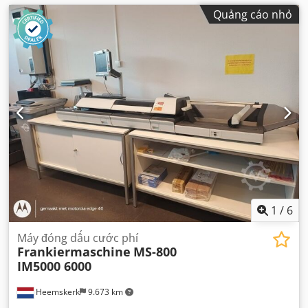
Quảng cáo nhỏ
1
/
6
Máy đóng dấu cước phí
Frankiermaschine
MS-800
IM5000 6000
Heemskerk
9.673 km