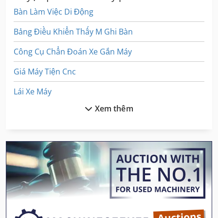
Bàn Làm Việc Di Động
Bảng Điều Khiển Thấy M Ghi Bàn
Công Cụ Chẩn Đoán Xe Gắn Máy
Giá Máy Tiện Cnc
Lái Xe Máy
Xem thêm
Máy Dán Thùng Carton
Máy Giặt Thùng
Máy Hàn Nhựa
Máy In Kỹ Thuật Số
Máy In Kỹ Thuật Số Vô Tận
Máy Làm Sạch Và Khử Trùng