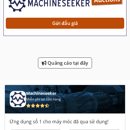
Máy Lên Men
Máy Nén Khí Di Động
Gửi đấu giá
Máy Phát Điện Đến
Máy Tiện Chính Xác
Máy Tiện Cơ Khí
Quảng cáo tại đây
Máy Tiện Nc
Máy Tiện Ngang
Máy Tiện Tự Động
Machineseeker
Miễn phí tại cửa hàng
Máy Tiện Tự Động Cnc
Máy Tiện Với Màn Hình Hiển Thị Kỹ Thuật Số
Ứng dụng số 1 cho máy móc đã qua sử dụng!
Máy Tiện Đầu