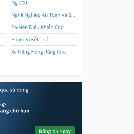
Ng 200
Nghề Nghiệp An Toàn Và Sức Khỏe
Pa-Nen Điều Khiển Cnc
Phạm Vi Kết Thúc
Xe Nâng Hàng Răng Cưa
Điện Thoại Di Động Cũ
Đấm Và Cắt
 qua sử dụng
 €
*
ang chờ bạn
Đăng tin ngay