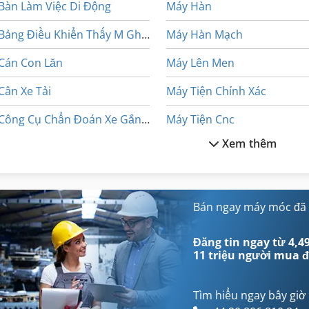
Bàn Làm Việc Di Động
Máy Hàn
Bảng Điều Khiển Thấy M Ghi Bàn
Máy Hàn Mạch
Cán Con Lăn
Máy Lên Men
Cân Xe Tải
Máy Tiện Chính Xác
Công Cụ Chẩn Đoán Xe Gắn Máy
Máy Tiện Cnc
Xem thêm
Cơ Khí Chế Tạo Máy Tiện
Máy Tiện Cơ Khí
Cống Van Máy Giặt
Máy Tiện Nc
Lái Xe Máy
Máy Tiện Ngang
Bán ngay máy móc đã
Meh 5 2 1 8 B
Máy Tính Di Động Nội
Đăng tin ngay từ 4,49
11 triệu người mua
đ
Tìm hiểu ngay bây giờ