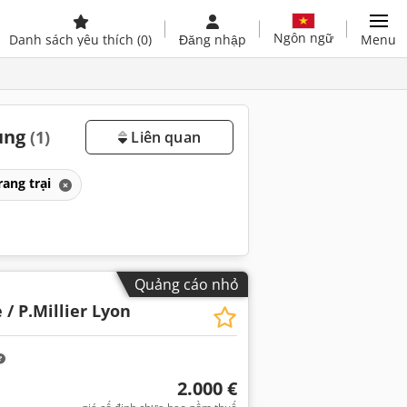
Ngôn ngữ
Danh sách yêu thích
(0)
Đăng nhập
Menu
dụng
(1)
Liên quan
rang trại
Quảng cáo nhỏ
 / P.Millier Lyon
2.000 €