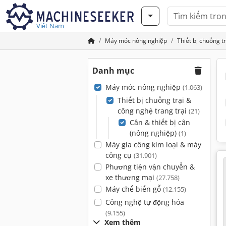
Việt Nam
Máy móc nông nghiệp
Thiết bị chuồng t
Danh mục
Máy móc nông nghiệp
(1.063)
Thiết bị chuồng trại &
công nghệ trang trại
(21)
Cân & thiết bị cân
(nông nghiệp)
(1)
Máy gia công kim loại & máy
công cụ
(31.901)
Phương tiện vận chuyển &
xe thương mại
(27.758)
Máy chế biến gỗ
(12.155)
Công nghệ tự động hóa
(9.155)
Xem thêm