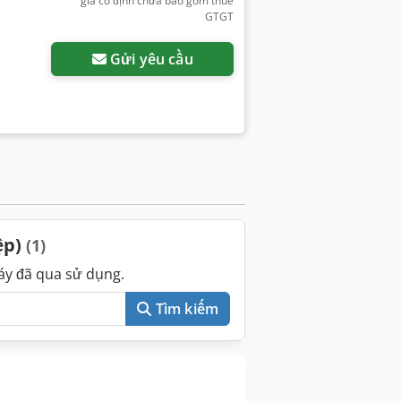
giá cố định chưa bao gồm thuế
GTGT
Gửi yêu cầu
ệp)
(1)
áy đã qua sử dụng.
Tìm kiếm