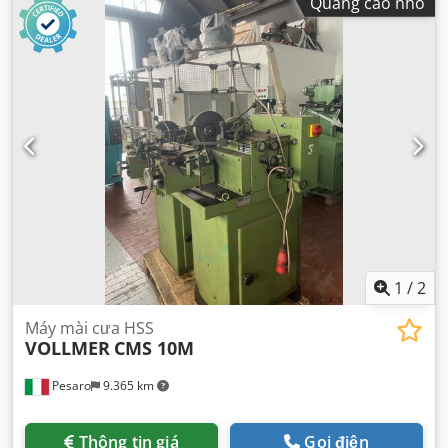
Quảng cáo nhỏ
1
/
2
Máy mài cưa HSS
VOLLMER
CMS 10M
Pesaro
9.365 km
Thông tin giá
Gọi điện