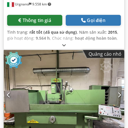
Urgnano
9.558 km
Thông tin giá
Gọi điện
Tình trạng:
rất tốt (đã qua sử dụng)
, Năm sản xuất:
2015
,
giờ hoạt động:
9.564 h
, Chức năng:
hoạt động hoàn toàn
,
Quảng cáo nhỏ