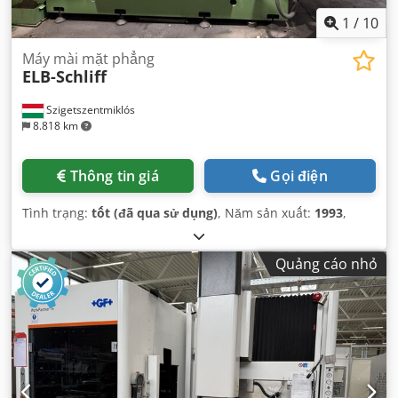
1
/
10
Máy mài mặt phẳng
ELB-Schliff
Szigetszentmiklós
8.818 km
Thông tin giá
Gọi điện
Tình trạng:
tốt (đã qua sử dụng)
, Năm sản xuất:
1993
,
Quảng cáo nhỏ