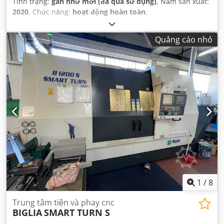
Tình trạng:
gần như mới (đã qua sử dụng)
, Năm sản xuất:
2020
, Chức năng:
hoạt động hoàn toàn
,
Quảng cáo nhỏ
1
/
8
Trung tâm tiện và phay cnc
BIGLIA
SMART TURN S