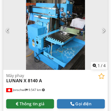
1
/
4
Máy phay
LUNAN
X 8140 A
Jonschwil
9.547 km
Thông tin giá
Gọi điện