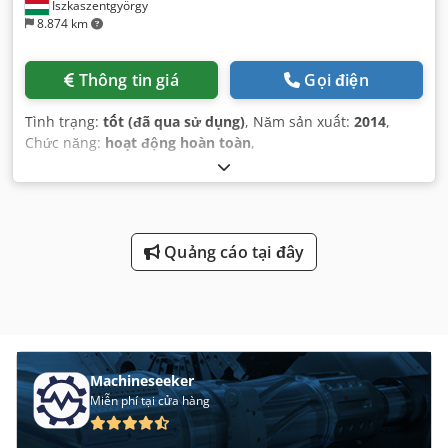
Iszkaszentgyörgy
8.874 km
Thông tin giá
Gọi điện
Tình trạng:
tốt (đã qua sử dụng)
, Năm sản xuất:
2014
,
Chức năng:
hoạt động hoàn toàn
,
Quảng cáo tại đây
Machineseeker
Miễn phí tại cửa hàng