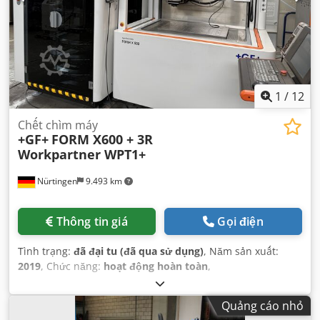
1
/
12
Chết chìm máy
+GF+
FORM X600 + 3R
Workpartner WPT1+
Nürtingen
9.493 km
Thông tin giá
Gọi điện
Tình trạng:
đã đại tu (đã qua sử dụng)
, Năm sản xuất:
2019
, Chức năng:
hoạt động hoàn toàn
,
Quảng cáo nhỏ