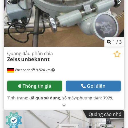
1
/
3
Quang đầu phân chia
Zeiss
unbekannt
Wiesbaden
9.524 km
Thông tin giá
Gọi điện
Tình trạng:
đã qua sử dụng
, số máy/phương tiện:
7979
,
Quảng cáo nhỏ