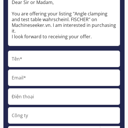
Tên*
Email*
Điện thoại
Công ty