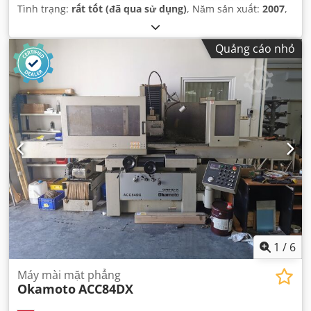
Tình trạng:
rất tốt (đã qua sử dụng)
, Năm sản xuất:
2007
,
Quảng cáo nhỏ
1
/
6
Máy mài mặt phẳng
Okamoto
ACC84DX