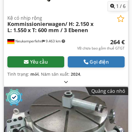
1
/
6
Kệ có nhịp rộng
Kommissionierwagen/ H: 2.150 x
L: 1.550
x T: 600 mm / 3 Ebenen
264 €
Neukamperfehn
9.463 km
VB chưa bao gồm thuế GTGT
Yêu cầu
Gọi điện
Tình trạng:
mới
, Năm sản xuất:
2024
,
Quảng cáo nhỏ