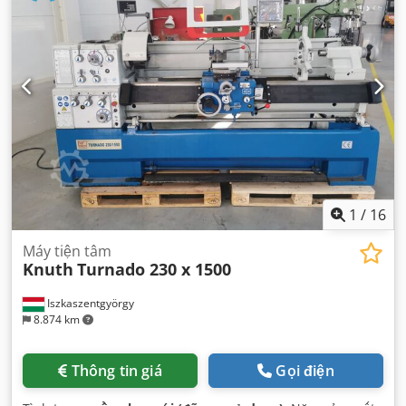
1
/
16
Máy tiện tâm
Knuth
Turnado 230 x 1500
Iszkaszentgyörgy
8.874 km
Thông tin giá
Gọi điện