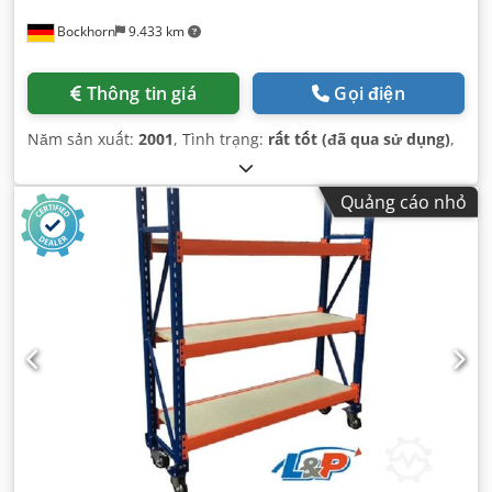
Bockhorn
9.433 km
Thông tin giá
Gọi điện
Năm sản xuất:
2001
, Tình trạng:
rất tốt (đã qua sử dụng)
,
Quảng cáo nhỏ