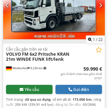
1
/
22
Cần cẩu gắn trên xe tải
VOLVO
FM 6x2 Pritsche KRAN
21m WINDE FUNK lift/lenk
59.990 €
Weißenfels
9.236 km
giá cố định chưa bao gồm thuế
GTGT
Yêu cầu
Gọi điện
Tình trạng:
đã qua sử dụng
, số km đã đi:
173.000 km
, công
suất:
250 kW (339,91 mã lực)
, đăng ký lần đầu:
03/2006
,