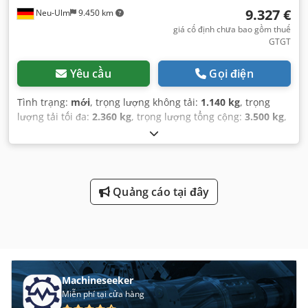
9.327 €
Neu-Ulm
9.450 km
giá cố định chưa bao gồm thuế
GTGT
Yêu cầu
Gọi điện
Tình trạng:
mới
, trọng lượng không tải:
1.140 kg
, trọng
lượng tải tối đa:
2.360 kg
, trọng lượng tổng cộng:
3.500 kg
,
cấu hình trục:
3 trục
, chiều dài không gian chứa hàng:
4.100 mm
, chiều rộng khoang hàng:
2.100 mm
, chiều cao
khoang chứa hàng:
350 mm
, thể tích khoang chứa hàng:
3,4 m³
, màu sắc:
khác
, chiều cao xây dựng:
1.240 mm
,
chiều rộng làm việc:
2.280 mm
,
Quảng cáo tại đây
Machineseeker
Miễn phí tại cửa hàng