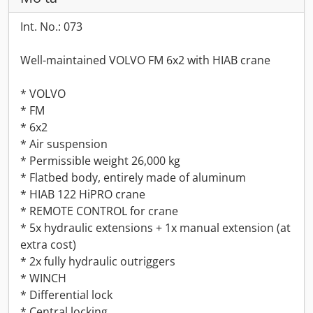
Int. No.: 073
Well-maintained VOLVO FM 6x2 with HIAB crane
* VOLVO
* FM
* 6x2
* Air suspension
* Permissible weight 26,000 kg
* Flatbed body, entirely made of aluminum
* HIAB 122 HiPRO crane
* REMOTE CONTROL for crane
* 5x hydraulic extensions + 1x manual extension (at
extra cost)
* 2x fully hydraulic outriggers
* WINCH
* Differential lock
* Central locking