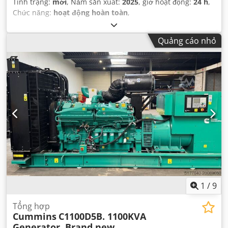
Tình trạng:
mới
, Năm sản xuất:
2025
, giờ hoạt động:
24 h
,
Chức năng:
hoạt động hoàn toàn
,
Quảng cáo nhỏ
1
/
9
Tổng hợp
Cummins
C1100D5B. 1100KVA
Generator. Brand new