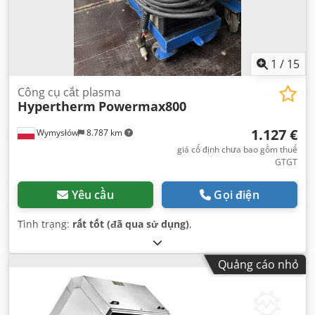
1
/
15
Công cụ cắt plasma
Hypertherm
Powermax800
1.127 €
Wymysłów
8.787 km
giá cố định chưa bao gồm thuế
GTGT
Yêu cầu
Gọi điện
Tình trạng:
rất tốt (đã qua sử dụng)
,
Quảng cáo nhỏ