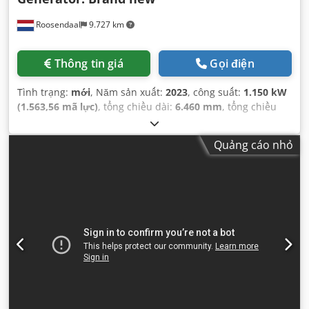
Roosendaal
9.727 km
Thông tin giá
Gọi điện
Tình trạng:
mới
, Năm sản xuất:
2023
, công suất:
1.150 kW
(1.563,56 mã lực)
, tổng chiều dài:
6.460 mm
, tổng chiều
rộng:
1.600 mm
, tổng chiều cao:
1.840 mm
,
Quảng cáo nhỏ