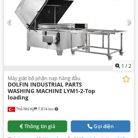
1
/
2
Máy giặt bộ phận nạp hàng đầu
DOLFIN INDUSTRIAL PARTS
WASHING MACHINE
LYM1-2-Top
loading
Thổ Nhĩ Kỳ
7.814 km
Thông tin giá
Gọi điện