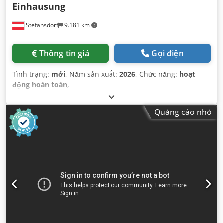
Einhausung
Stefansdorf
9.181 km
Thông tin giá
Gọi điện
Tình trạng:
mới
, Năm sản xuất:
2026
, Chức năng:
hoạt
động hoàn toàn
,
Quảng cáo nhỏ