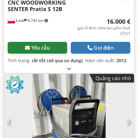
CNC WOODWORKING
SENTER
Pratix S 12B
16.000 €
Łask
8.745 km
giá cố định chưa bao gồm thuế
GTGT
Yêu cầu
Gọi điện
Tình trạng:
rất tốt (đã qua sử dụng)
, Năm sản xuất:
2012
,
Quảng cáo nhỏ