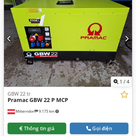
1
/
4
GBW 22 tr
Pramac
GBW 22 P MCP
Mitterndorf
9.175 km
Thông tin giá
Gọi điện