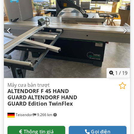
1
/
19
Máy cưa bàn trượt
ALTENDORF F 45 HAND
GUARD
ALTENDORF HAND
GUARD Edition TwinFlex
Teisendorf
9.266 km
Thông tin giá
Gọi điện