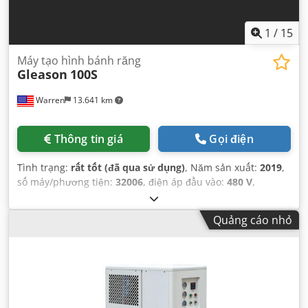
1
/
15
Máy tạo hình bánh răng
Gleason
100S
Warren
13.641 km
Thông tin giá
Gọi điện
Tình trạng:
rất tốt (đã qua sử dụng)
, Năm sản xuất:
2019
,
số máy/phương tiện:
32006
, điện áp đầu vào:
480 V
,
Quảng cáo nhỏ