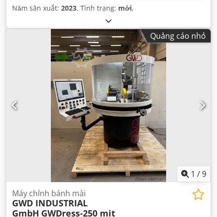
Năm sản xuất:
2023
, Tình trạng:
mới
,
Quảng cáo nhỏ
1
/
9
Máy chỉnh bánh mài
GWD INDUSTRIAL
GmbH
GWDress-250 mit