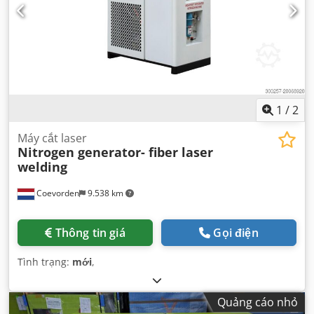
1
/
2
Máy cắt laser
Nitrogen generator- fiber laser
welding
Coevorden
9.538 km
Thông tin giá
Gọi điện
Tình trạng:
mới
,
Quảng cáo nhỏ