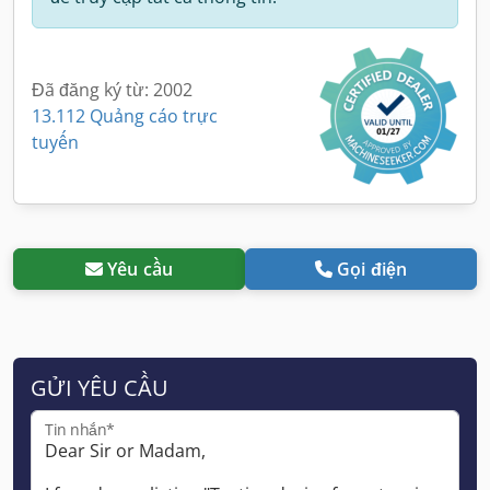
Đã đăng ký từ: 2002
13.112 Quảng cáo trực
tuyến
Yêu cầu
Gọi điện
GỬI YÊU CẦU
Tin nhắn*