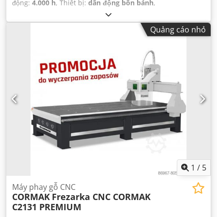
động:
4.000 h
, Thiết bị:
dẫn động bốn bánh
,
Quảng cáo nhỏ
1
/
5
Máy phay gỗ CNC
CORMAK
Frezarka CNC CORMAK
C2131 PREMIUM