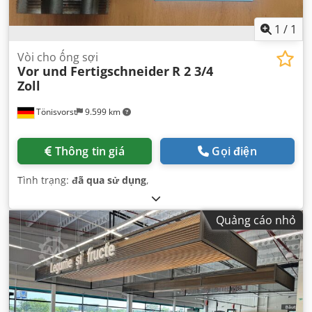
1
/
1
Vòi cho ống sợi
Vor und Fertigschneider
R 2 3/4
Zoll
Tönisvorst
9.599 km
Thông tin giá
Gọi điện
Tình trạng:
đã qua sử dụng
,
Quảng cáo nhỏ