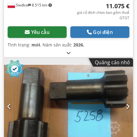
11.075 €
Siedlce
8.515 km
giá cố định chưa bao gồm thuế
GTGT
Yêu cầu
Gọi điện
Tình trạng:
mới
, Năm sản xuất:
2026
,
Quảng cáo nhỏ