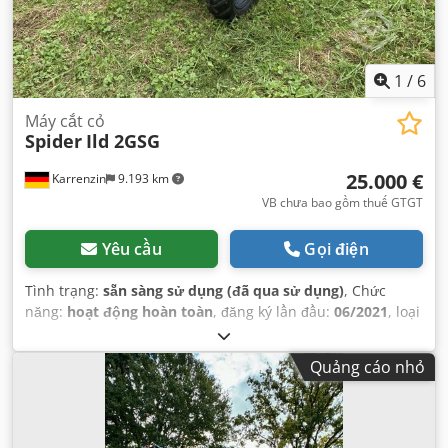
1
/
6
Máy cắt cỏ
Spider
Ild 2GSG
25.000 €
Karrenzin
9.193 km
VB chưa bao gồm thuế GTGT
Yêu cầu
Gọi điện
Tình trạng:
sẵn sàng sử dụng (đã qua sử dụng)
, Chức
năng:
hoạt động hoàn toàn
, đăng ký lần đầu:
06/2021
, loại
nhiên liệu:
xăng
, màu sắc:
vàng
, Năm sản xuất:
2021
, giờ
hoạt động:
150 h
, Thiết bị:
dẫn động bốn bánh, tời cáp
,
Quảng cáo nhỏ