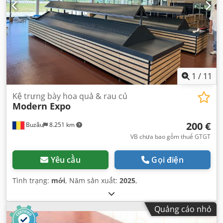
1
/
11
Kệ trưng bày hoa quả & rau củ
Modern Expo
200 €
Buzău
8.251 km
VB chưa bao gồm thuế GTGT
Yêu cầu
Gọi điện
Tình trạng:
mới
, Năm sản xuất:
2025
,
Quảng cáo nhỏ