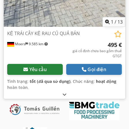
1
/
13
KỆ TRÁI CÂY KỆ RAU CỦ QUẢ BÁN
495 €
Moers
9.585 km
giá cố định chưa bao gồm thuế
GTGT
Yêu cầu
Gọi điện
Tình trạng:
tốt (đã qua sử dụng)
, Chức năng:
hoạt động
hoàn toàn
,