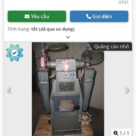
GTGT
Yêu cầu
Gọi điện
Tình trạng:
tốt (đã qua sử dụng)
,
Quảng cáo nhỏ
1
/
1