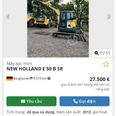
1
/
11
Máy xúc mini
NEW HOLLAND
E 50 B SR
27.500 €
Bergkamen
9.510 km
giá cố định VAT không thể hiển thị
riêng biệt
Yêu cầu
Gọi điện
Tình trạng:
đã qua sử dụng
, Năm sản xuất:
2012
, giờ hoạt