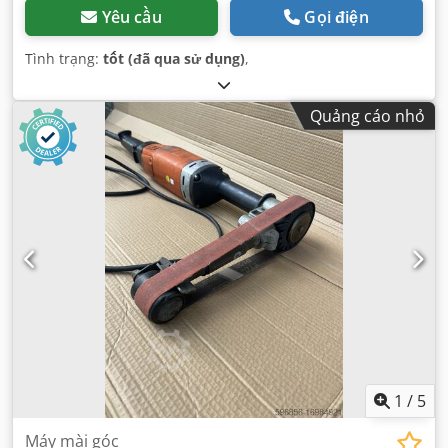
Yêu cầu
Gọi điện
Tình trạng:
tốt (đã qua sử dụng)
,
Quảng cáo nhỏ
1
/
5
Máy mài góc