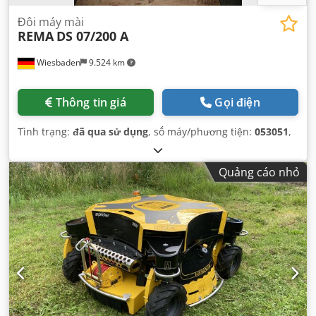
Đôi máy mài
REMA
DS 07/200 A
Wiesbaden
9.524 km
Thông tin giá
Gọi điện
Tình trạng:
đã qua sử dụng
, số máy/phương tiện:
053051
,
Quảng cáo nhỏ