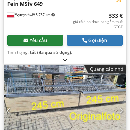
Fein
MSfv 649
333 €
Wymysłów
8.787 km
giá cố định chưa bao gồm thuế
GTGT
Yêu cầu
Gọi điện
Tình trạng:
tốt (đã qua sử dụng)
,
Quảng cáo nhỏ