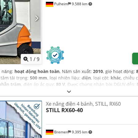
Pulheim
9.588 km
1
/
9
c năng:
hoạt động hoàn toàn
, Năm sản xuất:
2010
, giờ hoạt động:
, tâm tải trọng:
500 mm
, loại nhiên liệu:
điện
, loại cột:
khác
, chiều 
phần trăm
, điện áp ắc quy:
80 V
, Được chứng nhận bởi DGUV đến:
u CE, Kiểm tra an toàn UVV, cabin, chiếu sáng, dịch chuyển bên, 
Xe nâng điện 4 bánh, STILL, RX60
STILL
RX60-40
Bremen
9.395 km