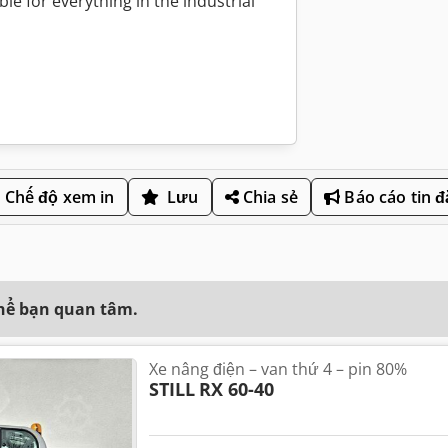
le for everything in the industrial
Chế độ xem in
Lưu
Chia sẻ
Báo cáo tin 
thể bạn quan tâm.
Xe nâng điện – van thứ 4 – pin 80%
STILL
RX 60-40