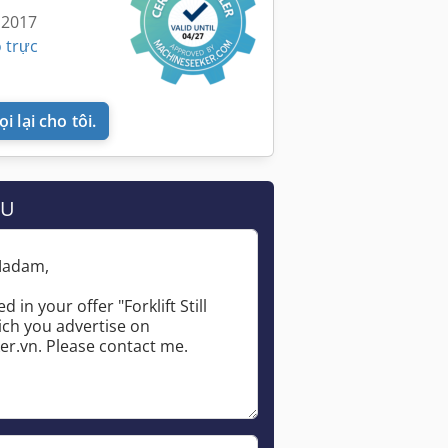
 2017
 trực
i lại cho tôi.
ẦU