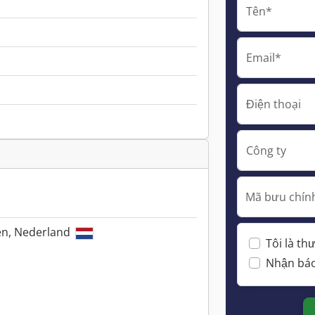
Tên*
Email*
Điện thoại
Công ty
Mã bưu chính
en, Nederland
Tôi là t
Nhận báo