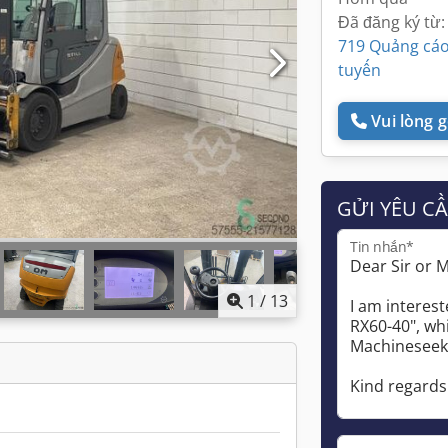
Đã đăng ký từ:
719 Quảng cáo
tuyến
Vui lòng gọ
GỬI YÊU C
Tin nhắn*
1
/
13