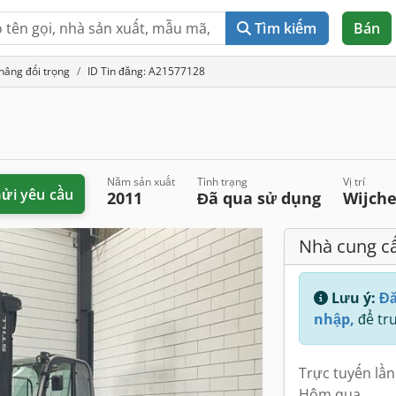
Tìm kiếm
Bán
nâng đối trọng
ID Tin đăng: A21577128
Năm sản xuất
Tình trạng
Vị trí
ửi yêu cầu
2011
Đã qua sử dụng
Wijch
Nhà cung c
Lưu ý:
Đă
nhập,
để tru
Trực tuyến lần
Hôm qua