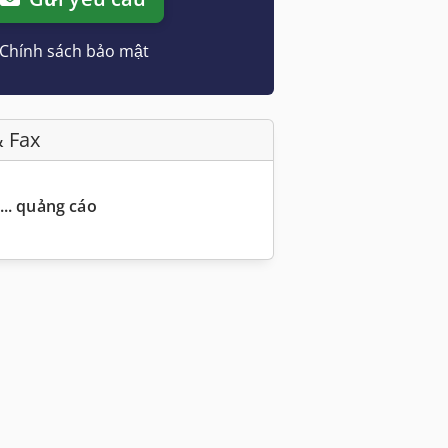
Chính sách bảo mật
& Fax
... quảng cáo