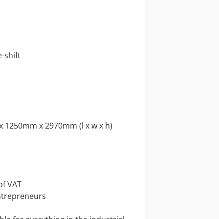
-shift
x 1250mm x 2970mm (l x w x h)
of VAT
ntrepreneurs