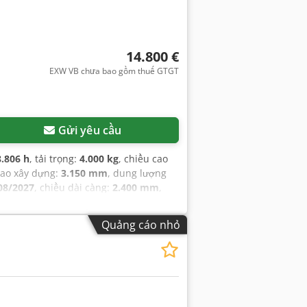
14.800 €
EXW VB chưa bao gồm thuế GTGT
Gửi yêu cầu
8.806 h
, tải trọng:
4.000 kg
, chiều cao
cao xây dựng:
3.150 mm
, dung lượng
08/2027
, chiều dài càng:
2.400 mm
,
lịch sử bảo dưỡng đầy đủ
,
Quảng cáo nhỏ