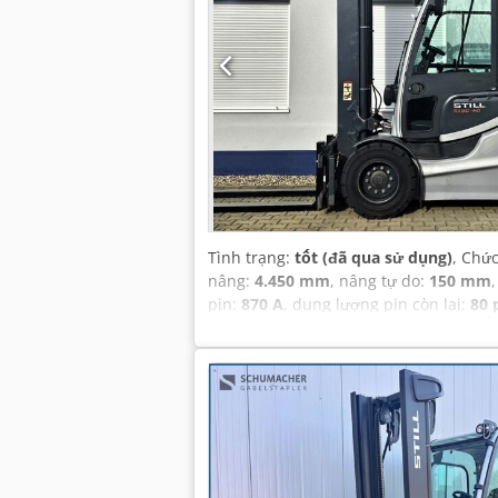
Tình trạng:
tốt (đã qua sử dụng)
, Chứ
nâng:
4.450 mm
, nâng tự do:
150 mm
pin:
870 A
, dung lượng pin còn lại:
80 
tổng chiều cao:
3.150 mm
, Thiết bị:
Dấ