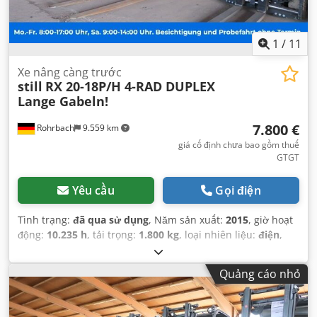
1
/
11
Xe nâng càng trước
still
RX 20-18P/H 4-RAD DUPLEX
Lange Gabeln!
7.800 €
Rohrbach
9.559 km
giá cố định chưa bao gồm thuế
GTGT
Yêu cầu
Gọi điện
Tình trạng:
đã qua sử dụng
, Năm sản xuất:
2015
, giờ hoạt
động:
10.235 h
, tải trọng:
1.800 kg
, loại nhiên liệu:
điện
,
công suất:
11 kW (14,96 mã lực)
, loại truyền động bánh
răng:
tự động
, trọng lượng không tải:
3.326 kg
, màu sắc:
Quảng cáo nhỏ
xám
, số km đã đi:
10.235 km
, đăng ký lần đầu:
12/2015
,
trọng lượng tải tối đa:
1.800 kg
, hệ thống treo:
khác
, số chỗ
ngồi:
1
, cabin lái:
khác
, chiều dài cơ sở:
1.448 mm
, hạng