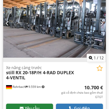
ngồi:
1
, cabin lái:
khác
, chiều dài cơ sở:
1.448 mm
, hạng
mục khí thải:
không có
, nhiên liệu:
điện
, Thiết bị:
máy tính
trên xe
,
1
/
12
Xe nâng càng trước
still
RX 20-18P/H 4-RAD DUPLEX
4-VENTIL
10.700 €
Rohrbach
9.559 km
giá cố định chưa bao gồm thuế
GTGT
Yêu cầu
Gọi điện