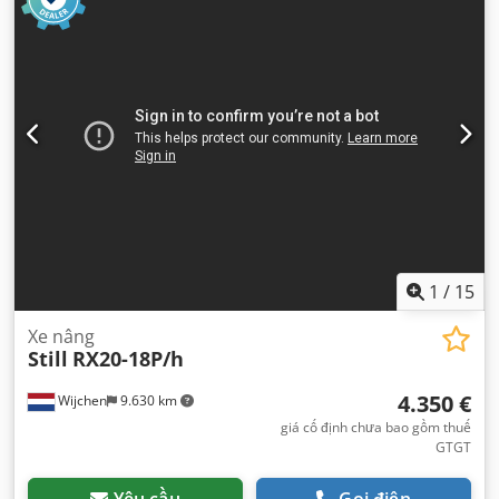
1
/
15
Xe nâng
Still
RX20-18P/h
4.350 €
Wijchen
9.630 km
giá cố định chưa bao gồm thuế
GTGT