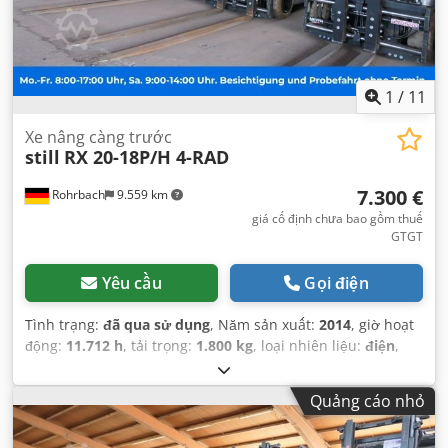
1
/
11
Xe nâng càng trước
still
RX 20-18P/H 4-RAD
7.300 €
Rohrbach
9.559 km
giá cố định chưa bao gồm thuế
GTGT
Yêu cầu
Gọi điện
Tình trạng:
đã qua sử dụng
, Năm sản xuất:
2014
, giờ hoạt
động:
11.712 h
, tải trọng:
1.800 kg
, loại nhiên liệu:
điện
,
công suất:
11 kW (14,96 mã lực)
, loại truyền động bánh
răng:
tự động
, trọng lượng không tải:
3.326 kg
, màu sắc:
Quảng cáo nhỏ
xám
, số km đã đi:
11.712 km
, đăng ký lần đầu:
09/2014
,
trọng lượng tải tối đa:
1.800 kg
, hệ thống treo:
khác
, số chỗ