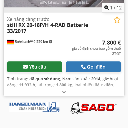
1
/
12
Xe nâng càng trước
still
RX 20-18P/H 4-RAD Batterie
33/2017
7.800 €
Rohrbach
9.559 km
giá cố định chưa bao gồm thuế
GTGT
Yêu cầu
Gọi điện
Tình trạng:
đã qua sử dụng
, Năm sản xuất:
2014
, giờ hoạt
động:
11.933 h
, tải trọng:
1.800 kg
, loại nhiên liệu:
điện
,
công suất:
11 kW (14,96 mã lực)
, loại truyền động bánh
răng:
tự động
, trọng lượng không tải:
3.326 kg
, màu sắc:
xám
, số km đã đi:
11.933 km
, đăng ký lần đầu:
08/2014
,
trọng lượng tải tối đa:
1.800 kg
, hệ thống treo:
khác
, số chỗ
ngồi:
1
, cabin lái:
khác
, chiều dài cơ sở:
1.448 mm
, hạng
mục khí thải:
không có
, nhiên liệu:
điện
, Thiết bị:
máy tính
trên xe
,