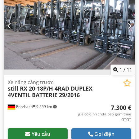
mục khí thải:
không có
, nhiên liệu:
điện
, Thiết bị:
máy tính
trên xe
,
1
/
11
Xe nâng càng trước
still
RX 20-18P/H 4RAD DUPLEX
4VENTIL BATTERIE 29/2016
7.300 €
Rohrbach
9.559 km
giá cố định chưa bao gồm thuế
GTGT
Yêu cầu
Gọi điện