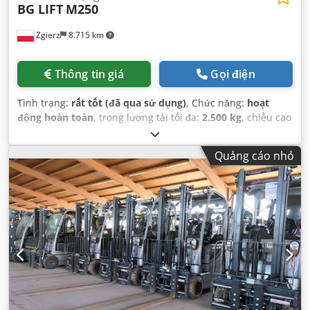
BG LIFT
M250
Zgierz
8.715 km
Thông tin giá
Gọi điện
Tình trạng:
rất tốt (đã qua sử dụng)
, Chức năng:
hoạt
động hoàn toàn
, trọng lượng tải tối đa:
2.500 kg
, chiều cao
nâng:
17.000 mm
, Năm sản xuất:
2022
, giờ hoạt động:
1.522 h
,
Quảng cáo nhỏ