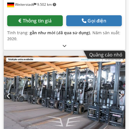
Weiterstadt
9.502 km
Thông tin giá
Gọi điện
Tình trạng:
gần như mới (đã qua sử dụng)
, Năm sản xuất:
2020
,
Quảng cáo nhỏ