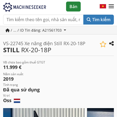
Bán
Tìm kiếm
/ ... / ID Tin đăng: A21561703
VS-22745 Xe nâng điện Still RX-20-18P
STILL
RX-20-18P
VB chưa bao gồm thuế GTGT
11.999 €
Năm sản xuất
2019
Tình trạng
Đã qua sử dụng
Vị trí
Oss