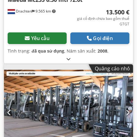
13.500 €
Drachten
9.565 km
giá cố định chưa bao gồm thuế
GTGT
Yêu cầu
Gọi điện
Tình trạng:
đã qua sử dụng
, Năm sản xuất:
2008
,
Quảng cáo nhỏ