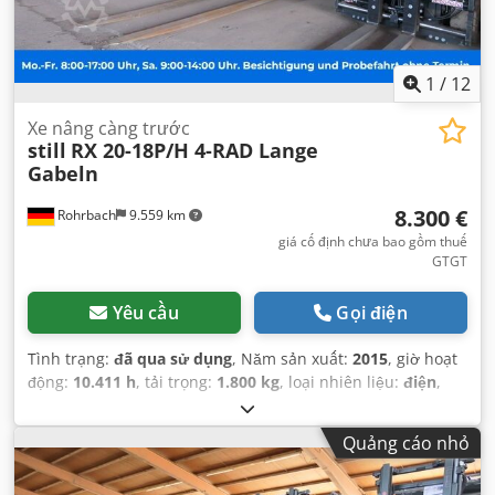
1
/
12
Xe nâng càng trước
still
RX 20-18P/H 4-RAD Lange
Gabeln
8.300 €
Rohrbach
9.559 km
giá cố định chưa bao gồm thuế
GTGT
Yêu cầu
Gọi điện
Tình trạng:
đã qua sử dụng
, Năm sản xuất:
2015
, giờ hoạt
động:
10.411 h
, tải trọng:
1.800 kg
, loại nhiên liệu:
điện
,
công suất:
11 kW (14,96 mã lực)
, loại truyền động bánh
răng:
tự động
, trọng lượng không tải:
3.326 kg
, màu sắc:
Quảng cáo nhỏ
xám
, số km đã đi:
10.411 km
, đăng ký lần đầu:
10/2015
,
trọng lượng tải tối đa:
1.800 kg
, hệ thống treo:
khác
, số chỗ