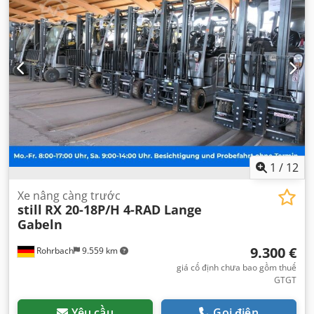
ngồi:
1
, cabin lái:
khác
, chiều dài cơ sở:
1.448 mm
, hạng
mục khí thải:
không có
, nhiên liệu:
điện
, Thiết bị:
máy tính
trên xe
,
1
/
12
Xe nâng càng trước
still
RX 20-18P/H 4-RAD Lange
Gabeln
9.300 €
Rohrbach
9.559 km
giá cố định chưa bao gồm thuế
GTGT
Yêu cầu
Gọi điện