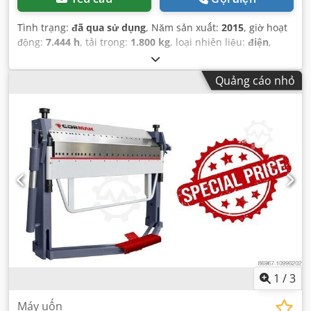
Tình trạng:
đã qua sử dụng
, Năm sản xuất:
2015
, giờ hoạt
động:
7.444 h
, tải trọng:
1.800 kg
, loại nhiên liệu:
điện
,
công suất:
11 kW (14,96 mã lực)
, loại truyền động bánh
răng:
tự động
, trọng lượng tổng cộng:
3.470 kg
, trọng
Quảng cáo nhỏ
lượng không tải:
2.235 kg
, màu sắc:
xám
, số km đã đi:
7.444 km
, đăng ký lần đầu:
08/2015
, trọng lượng tải tối đa:
1.800 kg
, hệ thống treo:
khác
, số chỗ ngồi:
1
, cabin lái:
khác
, chiều dài cơ sở:
1.448 mm
, hạng mục khí thải:
không có
, nhiên liệu:
điện
, Thiết bị:
máy tính trên xe
,
1
/
3
Máy uốn