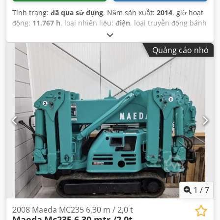
Tình trạng:
đã qua sử dụng
, Năm sản xuất:
2014
, giờ hoạt
động:
11.767 h
, loại nhiên liệu:
điện
, loại truyền động bánh
răng:
tự động
, số km đã đi:
11.767 km
, đăng ký lần đầu:
08/2014
, hệ thống treo:
khác
, số chỗ ngồi:
1
, cabin lái:
Quảng cáo nhỏ
khác
, hạng mục khí thải:
không có
, nhiên liệu:
điện
, Thiết
bị:
máy tính trên xe
,
1
/
7
2008 Maeda MC235 6,30 m / 2,0 t
Maeda
Mc235 6.30 mtr /2.0t