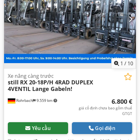
trên xe
,
1
/
10
Xe nâng càng trước
still
RX 20-18P/H 4RAD DUPLEX
4VENTIL Lange Gabeln!
6.800 €
Rohrbach
9.559 km
giá cố định chưa bao gồm thuế
GTGT
Yêu cầu
Gọi điện