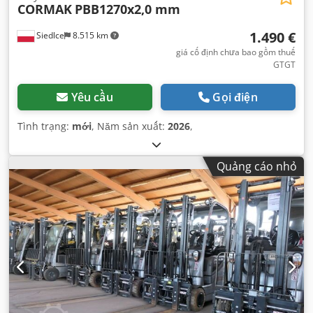
CORMAK
PBB1270x2,0 mm
1.490 €
Siedlce
8.515 km
giá cố định chưa bao gồm thuế
GTGT
Yêu cầu
Gọi điện
Tình trạng:
mới
, Năm sản xuất:
2026
,
Quảng cáo nhỏ