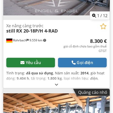
1
/
12
Xe nâng càng trước
still
RX 20-18P/H 4-RAD
8.300 €
Rohrbach
9.559 km
giá cố định chưa bao gồm thuế
GTGT
Yêu cầu
Gọi điện
Tình trạng:
đã qua sử dụng
, Năm sản xuất:
2014
, giờ hoạt
động:
9.404 h
, tải trọng:
1.800 kg
, loại nhiên liệu:
điện
,
công suất:
11 kW (14,96 mã lực)
, loại truyền động bánh
răng:
tự động
, trọng lượng không tải:
3.326 kg
, màu sắc:
Quảng cáo nhỏ
xám
, số km đã đi:
9.404 km
, đăng ký lần đầu:
09/2014
,
trọng lượng tải tối đa:
1.800 kg
, hệ thống treo:
khác
, số chỗ
ngồi:
1
, cabin lái:
khác
, chiều dài cơ sở:
1.448 mm
, hạng
mục khí thải:
không có
, nhiên liệu:
điện
, Thiết bị:
máy tính