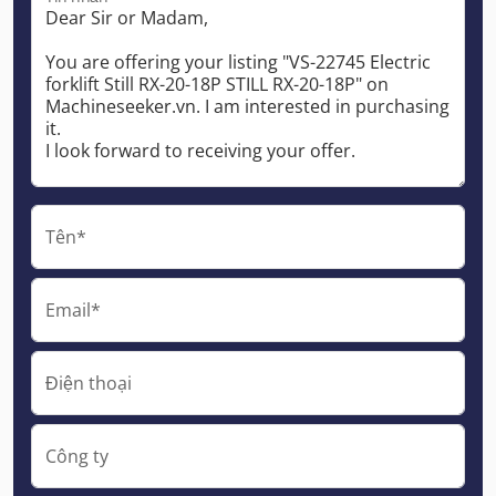
Tên*
Email*
Điện thoại
Công ty