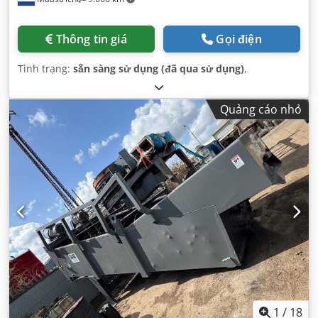
Thông tin giá
Gọi điện
Tình trạng:
sẵn sàng sử dụng (đã qua sử dụng)
,
Quảng cáo nhỏ
1
/
18