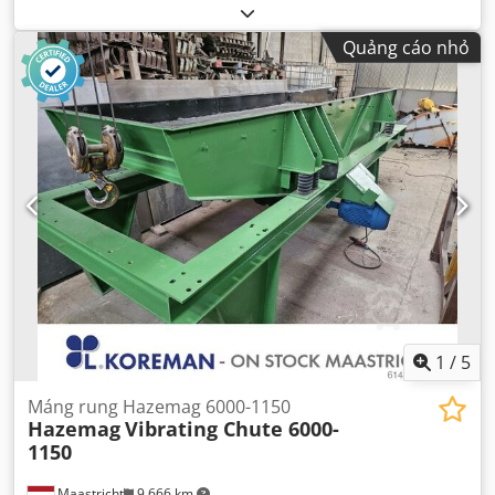
Quảng cáo nhỏ
1
/
5
Máng rung Hazemag 6000-1150
Hazemag
Vibrating Chute 6000-
1150
Maastricht
9.666 km