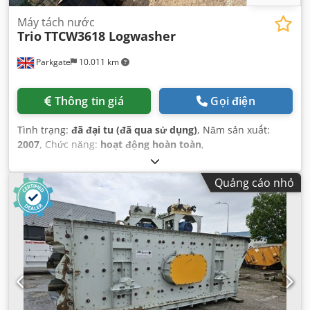
Máy tách nước
Trio
TTCW3618 Logwasher
Parkgate
10.011 km
Thông tin giá
Gọi điện
Tình trạng:
đã đại tu (đã qua sử dụng)
, Năm sản xuất:
2007
, Chức năng:
hoạt động hoàn toàn
,
Quảng cáo nhỏ