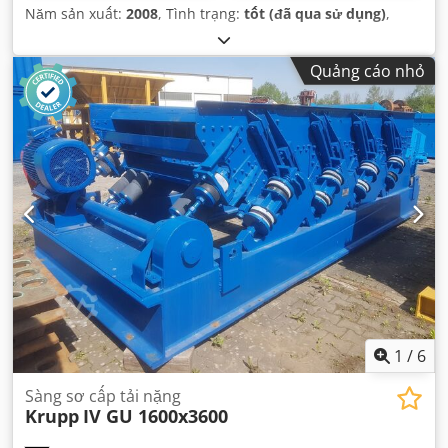
Năm sản xuất:
2008
, Tình trạng:
tốt (đã qua sử dụng)
,
Quảng cáo nhỏ
1
/
6
Sàng sơ cấp tải nặng
Krupp
IV GU 1600x3600