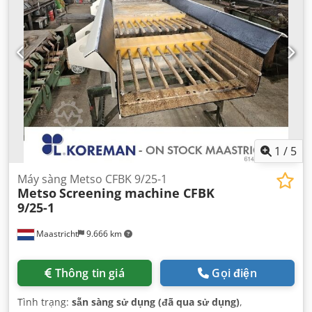
1
/
5
Máy sàng Metso CFBK 9/25-1
Metso
Screening machine CFBK
9/25-1
Maastricht
9.666 km
Thông tin giá
Gọi điện
Tình trạng:
sẵn sàng sử dụng (đã qua sử dụng)
,