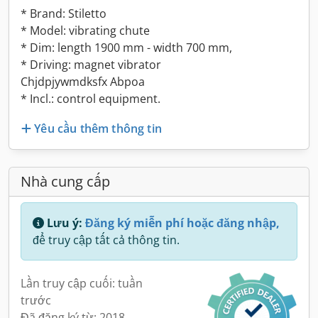
* Brand: Stiletto
* Model: vibrating chute
* Dim: length 1900 mm - width 700 mm,
* Driving: magnet vibrator
Chjdpjywmdksfx Abpoa
* Incl.: control equipment.
Yêu cầu thêm thông tin
Nhà cung cấp
Lưu ý:
Đăng ký miễn phí hoặc đăng nhập,
để truy cập tất cả thông tin.
Lần truy cập cuối: tuần
trước
Đã đăng ký từ: 2018