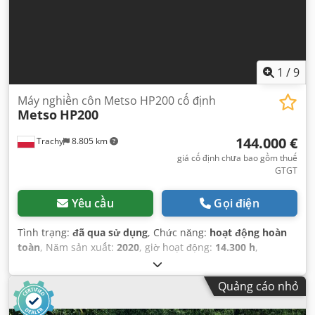
1
/
9
Máy nghiền côn Metso HP200 cố định
Metso
HP200
144.000 €
Trachy
8.805 km
giá cố định chưa bao gồm thuế
GTGT
Yêu cầu
Gọi điện
Tình trạng:
đã qua sử dụng
, Chức năng:
hoạt động hoàn
toàn
, Năm sản xuất:
2020
, giờ hoạt động:
14.300 h
,
Quảng cáo nhỏ