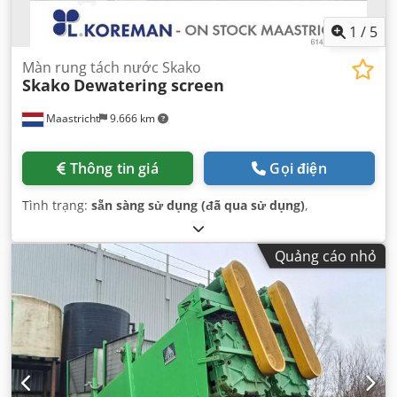
1
/
5
Màn rung tách nước Skako
Skako
Dewatering screen
Maastricht
9.666 km
Thông tin giá
Gọi điện
Tình trạng:
sẵn sàng sử dụng (đã qua sử dụng)
,
Quảng cáo nhỏ