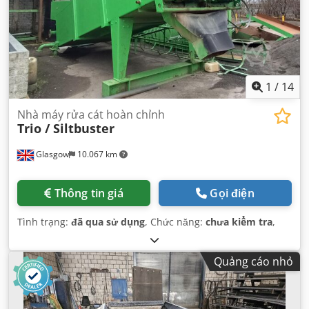
1
/
14
Nhà máy rửa cát hoàn chỉnh
Trio / Siltbuster
Glasgow
10.067 km
Thông tin giá
Gọi điện
Tình trạng:
đã qua sử dụng
, Chức năng:
chưa kiểm tra
,
Quảng cáo nhỏ