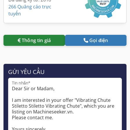
266 Quảng cáo trực
tuyến
Thông tin giá
Gọi điện
GỬI YÊU CẦU
Tin nhắn*