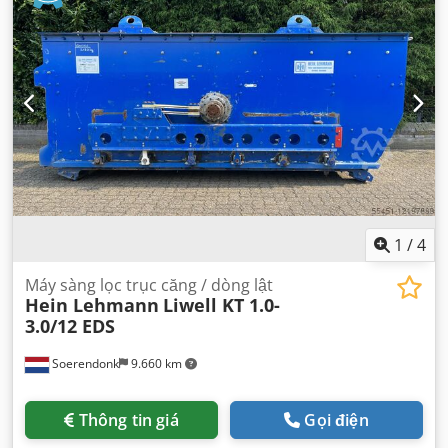
1
/
4
Máy sàng lọc trục căng / dòng lật
Hein Lehmann
Liwell KT 1.0-
3.0/12 EDS
Soerendonk
9.660 km
Thông tin giá
Gọi điện