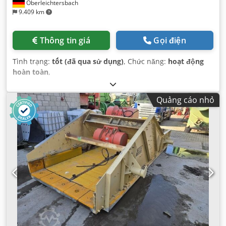
Oberleichtersbach
9.409 km
Thông tin giá
Gọi điện
Tình trạng:
tốt (đã qua sử dụng)
, Chức năng:
hoạt động
hoàn toàn
,
Quảng cáo nhỏ