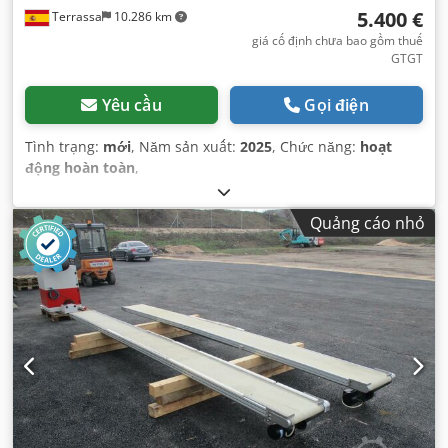
5.400 €
Terrassa
10.286 km
giá cố định chưa bao gồm thuế
GTGT
Yêu cầu
Gọi điện
Tình trạng:
mới
, Năm sản xuất:
2025
, Chức năng:
hoạt
động hoàn toàn
,
Quảng cáo nhỏ