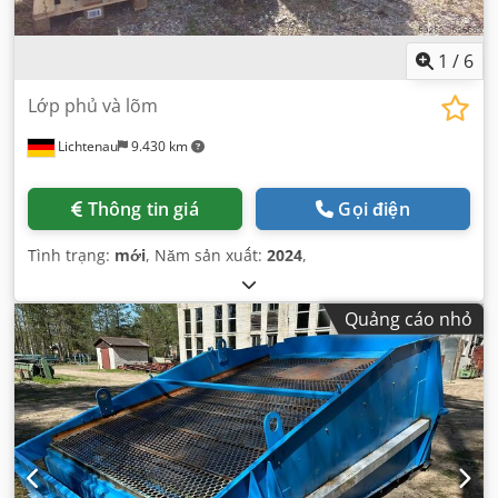
1
/
6
Lớp phủ và lõm
Lichtenau
9.430 km
Thông tin giá
Gọi điện
Tình trạng:
mới
, Năm sản xuất:
2024
,
Quảng cáo nhỏ