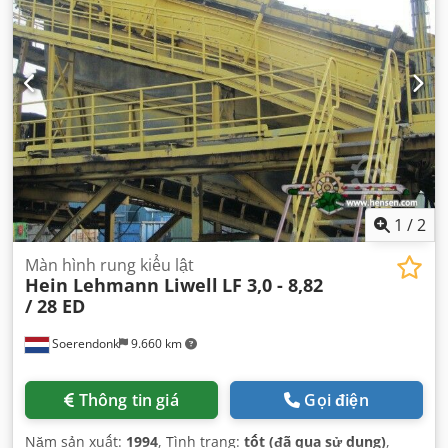
1
/
2
Màn hình rung kiểu lật
Hein Lehmann Liwell
LF 3,0 - 8,82
/ 28 ED
Soerendonk
9.660 km
Thông tin giá
Gọi điện
Năm sản xuất:
1994
, Tình trạng:
tốt (đã qua sử dụng)
,