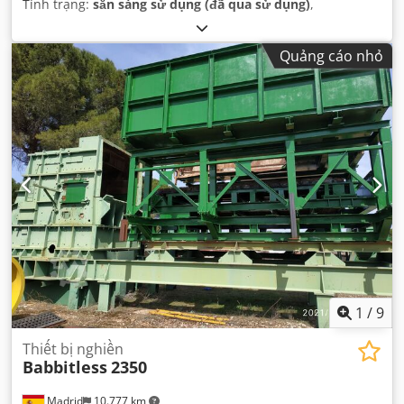
Tình trạng:
sẵn sàng sử dụng (đã qua sử dụng)
,
Quảng cáo nhỏ
1
/
9
Thiết bị nghiền
Babbitless
2350
Madrid
10.777 km