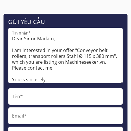
GỬI YÊU CẦU
Tin nhắn*
Tên*
Email*