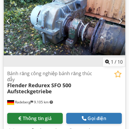
1
/
10
Bánh răng công nghiệp bánh răng thúc
đẩy
Flender
Redurex SFO 500
Aufsteckgetriebe
Radeberg
9.105 km
Thông tin giá
Gọi điện