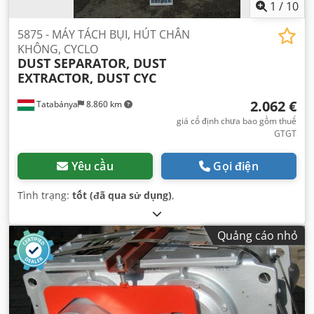
1
/
10
5875 - MÁY TÁCH BỤI, HÚT CHÂN
KHÔNG, CYCLO
DUST SEPARATOR, DUST
EXTRACTOR, DUST CYC
2.062 €
Tatabánya
8.860 km
giá cố định chưa bao gồm thuế
GTGT
Yêu cầu
Gọi điện
Tình trạng:
tốt (đã qua sử dụng)
,
Quảng cáo nhỏ