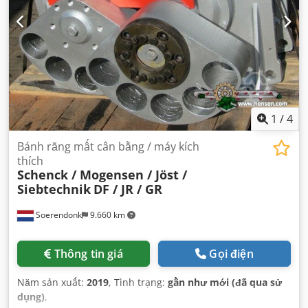
1
/
4
Bánh răng mất cân bằng / máy kích
thích
Schenck / Mogensen / Jöst /
Siebtechnik
DF / JR / GR
Soerendonk
9.660 km
Thông tin giá
Gọi điện
Năm sản xuất:
2019
, Tình trạng:
gần như mới (đã qua sử
dụng)
,