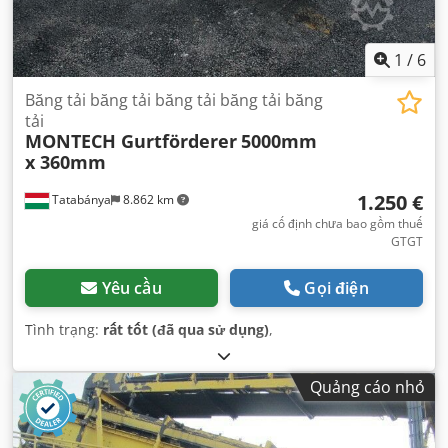
1
/
6
Băng tải băng tải băng tải băng tải băng
tải
MONTECH Gurtförderer
5000mm
x 360mm
1.250 €
Tatabánya
8.862 km
giá cố định chưa bao gồm thuế
GTGT
Yêu cầu
Gọi điện
Tình trạng:
rất tốt (đã qua sử dụng)
,
Quảng cáo nhỏ