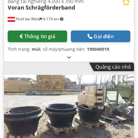
Băng tải nghiêng 4.000 x 390 mm
Voran
Schrägförderband
Pichl bei Wels
9.174 km
Thông tin giá
Gọi điện
Tình trạng:
mới
, số máy/phương tiện:
190040019
,
Quảng cáo nhỏ