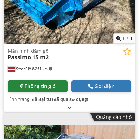
1
/
4
Màn hình dăm gỗ
Passimo
15 m2
Strenči
8.261 km
Thông tin giá
Gọi điện
Tình trạng:
đã đại tu (đã qua sử dụng)
,
Quảng cáo nhỏ