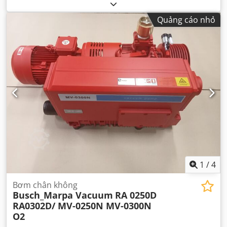
Quảng cáo nhỏ
1
/
4
Bơm chân không
Busch_Marpa Vacuum
RA 0250D
RA0302D/ MV-0250N MV-0300N
O2