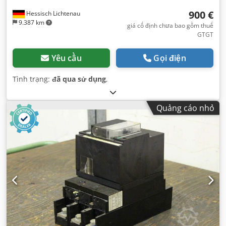
900 €
Hessisch Lichtenau
9.387 km
giá cố định chưa bao gồm thuế
GTGT
Yêu cầu
Gọi điện
Tình trạng:
đã qua sử dụng
,
Quảng cáo nhỏ