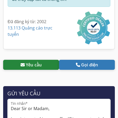
Đã đăng ký từ: 2002
13.113 Quảng cáo trực
tuyến
Yêu cầu
Gọi điện
GỬI YÊU CẦU
Tin nhắn*