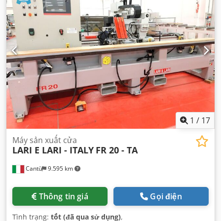
1
/
17
Máy sản xuất cửa
LARI E LARI - ITALY
FR 20 - TA
Cantù
9.595 km
Thông tin giá
Gọi điện
Tình trạng:
tốt (đã qua sử dụng)
,