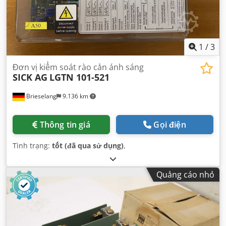
1
/
3
Đơn vị kiểm soát rào cản ánh sáng
SICK AG
LGTN 101-521
Brieselang
9.136 km
Thông tin giá
Gọi điện
Tình trạng:
tốt (đã qua sử dụng)
,
Quảng cáo nhỏ