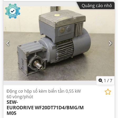
Quảng cáo nhỏ
1
/
7
Động cơ hộp số kèm biến tần 0,55 kW
60 vòng/phút
SEW-
EURODRIVE
WF20DT71D4/BMG/M
M05