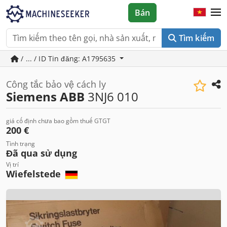
Bán
Tìm kiếm
/ ... / ID Tin đăng: A1795635
Công tắc bảo vệ cách ly
Siemens ABB
3NJ6 010
giá cố định chưa bao gồm thuế GTGT
200 €
Tình trạng
Đã qua sử dụng
Vị trí
Wiefelstede