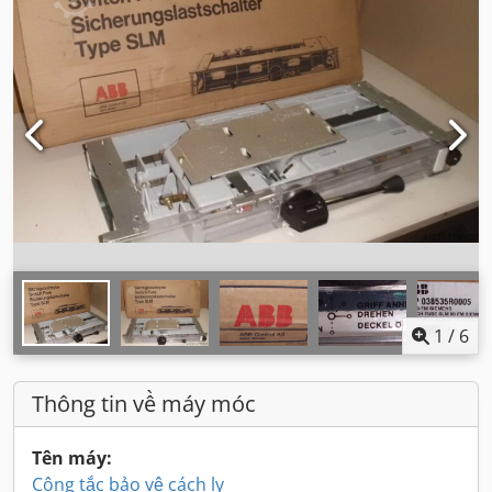
1
/
6
Thông tin về máy móc
Tên máy:
Công tắc bảo vệ cách ly