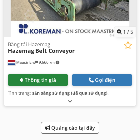
1
/
5
Băng tải Hazemag
Hazemag
Belt Conveyor
Maastricht
9.666 km
Thông tin giá
Gọi điện
Tình trạng:
sẵn sàng sử dụng (đã qua sử dụng)
,
Quảng cáo tại đây