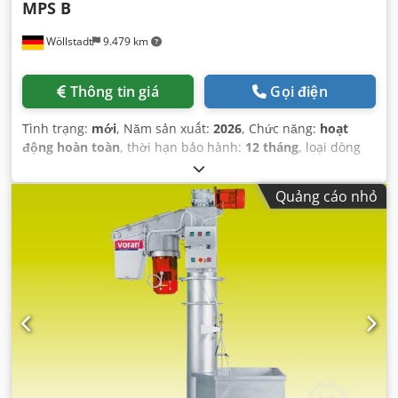
MPS B
Wöllstadt
9.479 km
Thông tin giá
Gọi điện
Tình trạng:
mới
, Năm sản xuất:
2026
, Chức năng:
hoạt
động hoàn toàn
, thời hạn bảo hành:
12 tháng
, loại dòng
điện đầu vào:
Điều hòa không khí
, chiều rộng sản phẩm
(tối đa):
400 mm
, điện áp đầu vào:
230 V
,
Quảng cáo nhỏ