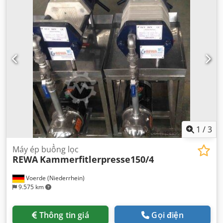
1
/
3
Máy ép buồng lọc
REWA
Kammerfitlerpresse150/4
Voerde (Niederrhein)
9.575 km
Thông tin giá
Gọi điện