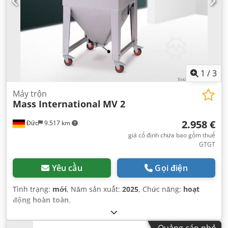
1
/
3
Máy trộn
Mass International
MV 2
2.958 €
Đức
9.517 km
giá cố định chưa bao gồm thuế
GTGT
Yêu cầu
Gọi điện
Tình trạng:
mới
, Năm sản xuất:
2025
, Chức năng:
hoạt
động hoàn toàn
,
Quảng cáo nhỏ