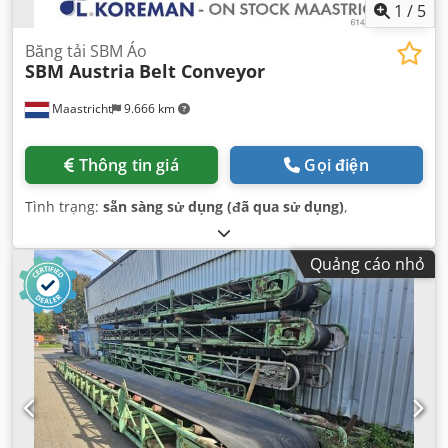
1
/
5
Băng tải SBM Áo
SBM Austria
Belt Conveyor
Maastricht
9.666 km
Thông tin giá
Gọi điện
Tình trạng:
sẵn sàng sử dụng (đã qua sử dụng)
,
Quảng cáo nhỏ