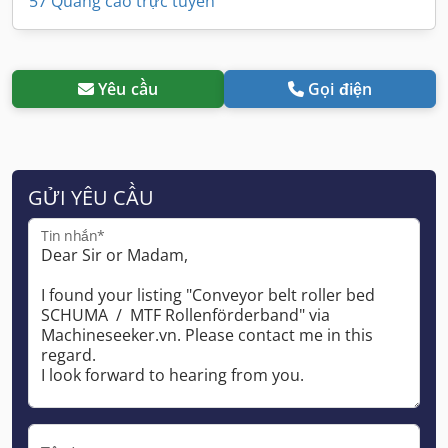
57 Quảng cáo trực tuyến
Yêu cầu
Gọi điện
GỬI YÊU CẦU
Tin nhắn*