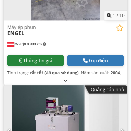
1
/
10
Máy ép phun
ENGEL
Wien
8.999 km
Thông tin giá
Gọi điện
Tình trạng:
rất tốt (đã qua sử dụng)
, Năm sản xuất:
2004
,
Quảng cáo nhỏ