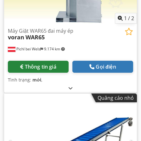
1
/
2
Máy Giặt WAR65 đai máy ép
voran
WAR65
Pichl bei Wels
9.174 km
Thông tin giá
Gọi điện
Tình trạng:
mới
,
Quảng cáo nhỏ