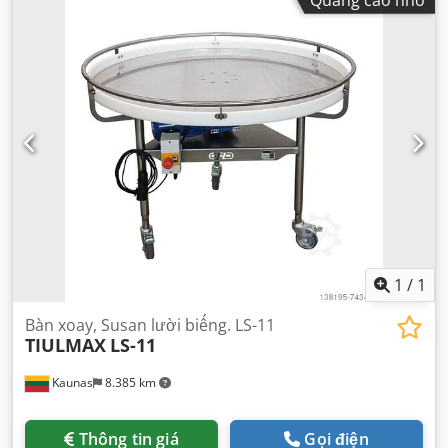
1
/
1
Bàn xoay, Susan lười biếng. LS-11
TIULMAX
LS-11
Kaunas
8.385 km
Thông tin giá
Gọi điện