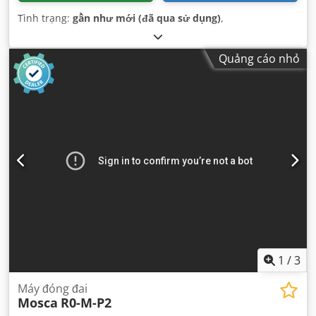
Tình trạng:
gần như mới (đã qua sử dụng)
,
Quảng cáo nhỏ
1
/
3
Máy đóng đai
Mosca
R0-M-P2