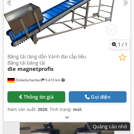
1
/
1
Băng tải tăng dần Vành đai cấp liệu
Băng tải băng tải
die magnetprofis
Dinkelscherben
9.410 km
Thông tin giá
Gọi điện
Năm sản xuất:
2020
, Tình trạng:
mới
,
Quảng cáo nhỏ