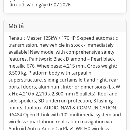
lần cuối vào ngày 07.07.2026
Mô tả
Renault Master 125kW / 170HP 9-speed automatic
transmission, new vehicle in stock - immediately
available! New model with comprehensive safety
features. Paintwork: Black Diamond – Pearl black
metallic 676. Wheelbase: 4,215 mm. Gross weight:
3,500 kg. Platform body with tarpaulin
superstructure, sliding curtains left and right, rear
portal doors, aluminum. Interior dimensions (L x W
x H): 4,210 x 2,210 x 2,300 mm (8 pallets). Roof and
side spoilers, 3D underrun protection, 8 lashing
points, toolbox. AUDIO, NAVI & COMMUNICATION:
RA484 Open R-Link with 10'' multimedia system and
wireless smartphone replication (navigation via
Android Auto / Apple CarPlay), WICH0 wireless