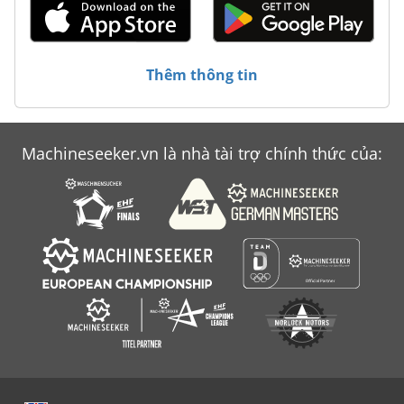
xe, tiếng ồn thấp, túi khí, điều hòa không khí, đèn pha bổ
sung, đèn sương mù
,
Thêm thông tin
Machineseeker.vn là nhà tài trợ chính thức của: