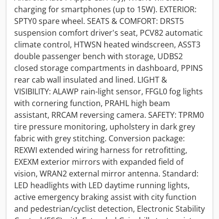
charging for smartphones (up to 15W). EXTERIOR:
SPTY0 spare wheel. SEATS & COMFORT: DRST5
suspension comfort driver's seat, PCV82 automatic
climate control, HTWSN heated windscreen, ASST3
double passenger bench with storage, UDBS2
closed storage compartments in dashboard, PPINS
rear cab wall insulated and lined. LIGHT &
VISIBILITY: ALAWP rain-light sensor, FFGL0 fog lights
with cornering function, PRAHL high beam
assistant, RRCAM reversing camera. SAFETY: TPRM0
tire pressure monitoring, upholstery in dark grey
fabric with grey stitching. Conversion package:
REXWI extended wiring harness for retrofitting,
EXEXM exterior mirrors with expanded field of
vision, WRAN2 external mirror antenna. Standard:
LED headlights with LED daytime running lights,
active emergency braking assist with city function
and pedestrian/cyclist detection, Electronic Stability