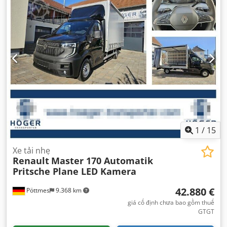
1
/
15
Xe tải nhẹ
Renault
Master 170 Automatik
Pritsche Plane LED Kamera
42.880 €
Pöttmes
9.368 km
giá cố định chưa bao gồm thuế
GTGT