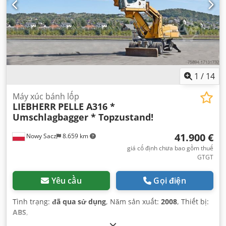
1
/
14
Máy xúc bánh lốp
LIEBHERR
PELLE A316 *
Umschlagbagger * Topzustand!
41.900 €
Nowy Sacz
8.659 km
giá cố định chưa bao gồm thuế
GTGT
Yêu cầu
Gọi điện
Tình trạng:
đã qua sử dụng
, Năm sản xuất:
2008
, Thiết bị:
ABS
,