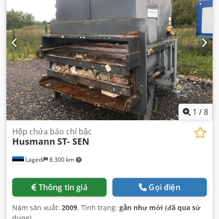
1
/
8
Hộp chứa báo chí bậc
Husmann
ST- SEN
Lagedi
8.300 km
Thông tin giá
Gọi điện
Năm sản xuất:
2009
, Tình trạng:
gần như mới (đã qua sử
dụng)
,