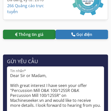
266 Quảng cáo trực
tuyến
Thông tin giá
Gọi điện
GỬI YÊU CẦU
Tin nhắn*