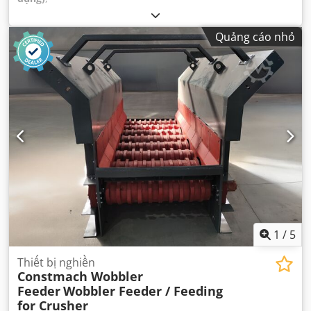
Quảng cáo nhỏ
1
/
5
Thiết bị nghiền
Constmach Wobbler
Feeder
Wobbler Feeder / Feeding
for Crusher