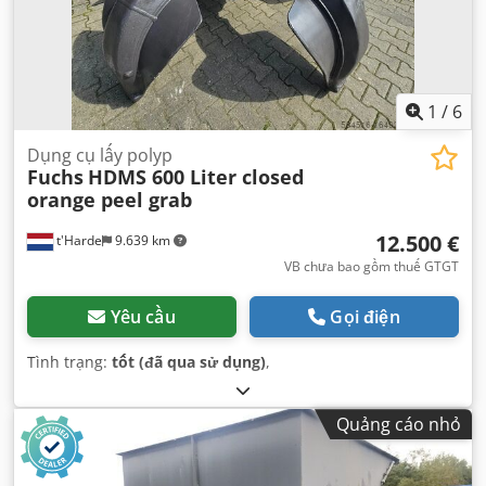
1
/
6
Dụng cụ lấy polyp
Fuchs
HDMS 600 Liter closed
orange peel grab
12.500 €
t'Harde
9.639 km
VB chưa bao gồm thuế GTGT
Yêu cầu
Gọi điện
Tình trạng:
tốt (đã qua sử dụng)
,
Quảng cáo nhỏ