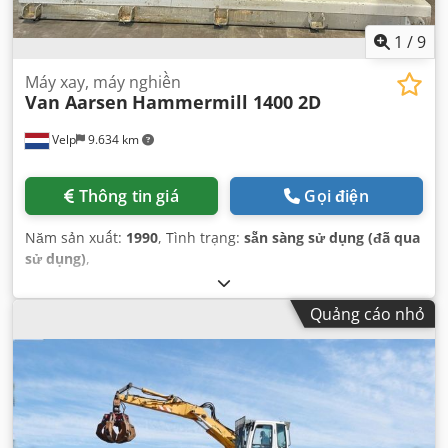
1
/
9
Máy xay, máy nghiền
Van Aarsen
Hammermill 1400 2D
Velp
9.634 km
Thông tin giá
Gọi điện
Năm sản xuất:
1990
, Tình trạng:
sẵn sàng sử dụng (đã qua
sử dụng)
,
Quảng cáo nhỏ