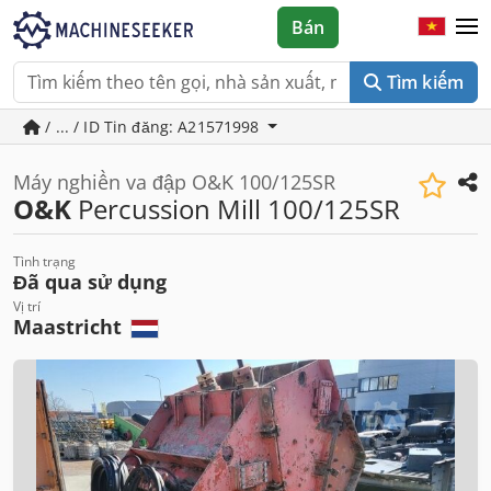
Bán
Tìm kiếm
/ ... / ID Tin đăng: A21571998
Máy nghiền va đập O&K 100/125SR
O&K
Percussion Mill 100/125SR
Tình trạng
Đã qua sử dụng
Vị trí
Maastricht