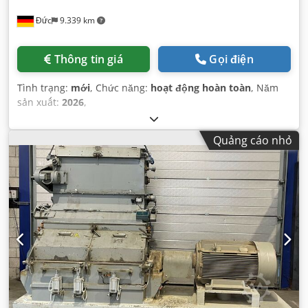
Đức
9.339 km
Thông tin giá
Gọi điện
Tình trạng:
mới
, Chức năng:
hoạt động hoàn toàn
, Năm
sản xuất:
2026
,
Quảng cáo nhỏ