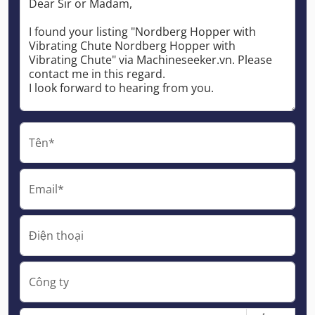
Tên*
Email*
Điện thoại
Công ty