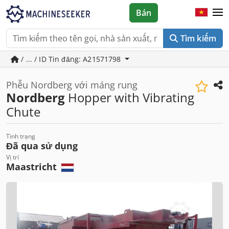
Bán
Tìm kiếm
/ ... / ID Tin đăng: A21571798
Phễu Nordberg với máng rung
Nordberg
Hopper with Vibrating
Chute
Tình trạng
Đã qua sử dụng
Vị trí
Maastricht