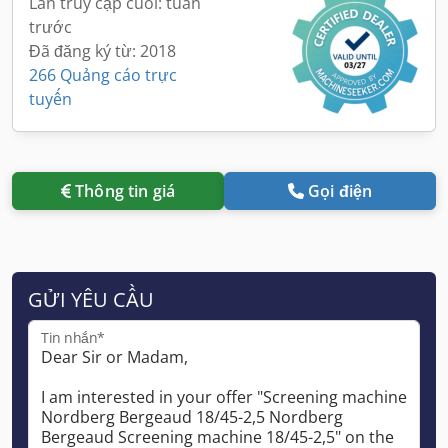
Lần truy cập cuối: tuần
trước
Đã đăng ký từ: 2018
266 Quảng cáo trực
tuyến
Thông tin giá
Gọi điện
GỬI YÊU CẦU
Tin nhắn*