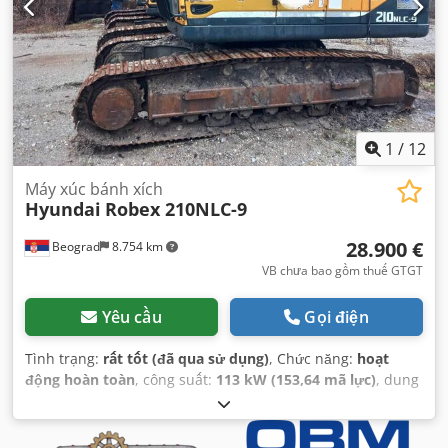
1
/
12
Máy xúc bánh xích
Hyundai
Robex 210NLC-9
28.900 €
Beograd
8.754 km
VB chưa bao gồm thuế GTGT
Yêu cầu
Gọi điện
Tình trạng:
rất tốt (đã qua sử dụng)
, Chức năng:
hoạt
động hoàn toàn
, công suất:
113 kW (153,64 mã lực)
, dung
tích gầu xúc:
1,6 m³
, Năm sản xuất:
2013
, số máy/phương
tiện:
HHKHZ603CC0000100
,