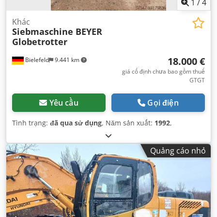
1
/
4
Khác
Siebmaschine BEYER
Globetrotter
18.000 €
Bielefeld
9.441 km
giá cố định chưa bao gồm thuế
GTGT
Yêu cầu
Gọi điện
Tình trạng:
đã qua sử dụng
, Năm sản xuất:
1992
,
Quảng cáo nhỏ