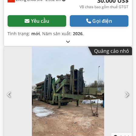
30.000 US$
VB chưa bao gồm thuế GTGT
Yêu cầu
Gọi điện
Tình trạng:
mới
, Năm sản xuất:
2026
,
Quảng cáo nhỏ