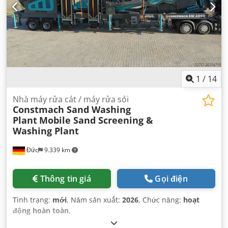
1
/
14
Nhà máy rửa cát / máy rửa sỏi
Constmach Sand Washing
Plant
Mobile Sand Screening &
Washing Plant
Đức
9.339 km
Thông tin giá
Gọi điện
Tình trạng:
mới
, Năm sản xuất:
2026
, Chức năng:
hoạt
động hoàn toàn
,