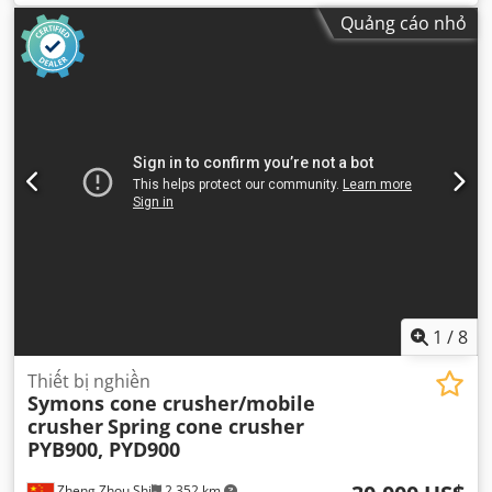
Quảng cáo nhỏ
1
/
8
Thiết bị nghiền
Symons cone crusher/mobile
crusher
Spring cone crusher
PYB900, PYD900
Zheng Zhou Shi
2.352 km