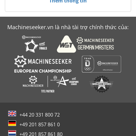
Thêm thông tin
Muega Cnc
Máy Khoan Cnc
Machineseeker.vn là nhà tài trợ chính thức của:
Máy Đùn
Realmeca Cnc
+44 20 331 800 72
+49 201 857 861 0
+49 201 857 861 80