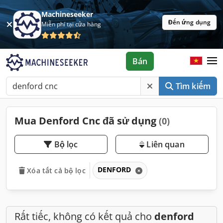
Machineseeker
Đến ứng dụng
Miễn phí tại cửa hàng
Bán
Tìm kiếm
Mua Denford Cnc đã sử dụng
(0)
Bộ lọc
Liên quan
DENFORD
Xóa tất cả bộ lọc
Rất tiếc, không có kết quả cho
denford