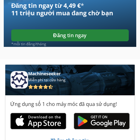
Đăng tin ngay từ 4,49 €
*
Deckel Maho Heidenhain
11 triệu người mua
đang chờ bạn
Dmf
Dnc
Đăng tin ngay
Dụng Cụ Cầm Tay
*mỗi tin đăng/tháng
Dụng Cụ Khoan
Haas Cnc
Machineseeker
Miễn phí tại cửa hàng
Index C29
Infotec Cnc
Ứng dụng số 1 cho máy móc đã qua sử dụng!
Maka Cnc
Maximart Cnc
May Dot Cnc