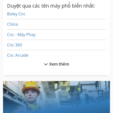
Duyệt qua các tên máy phổ biến nhất:
Boley Cnc
China
Cnc - Máy Phay
Cnc 360
Cnc Arcade
Xem thêm
Cnc Baz Vertikal
Cnc Máy Khoan Bàn
Cnc Nhàm Chán Mill
Cnc Nhấn Phanh
Cnc Step