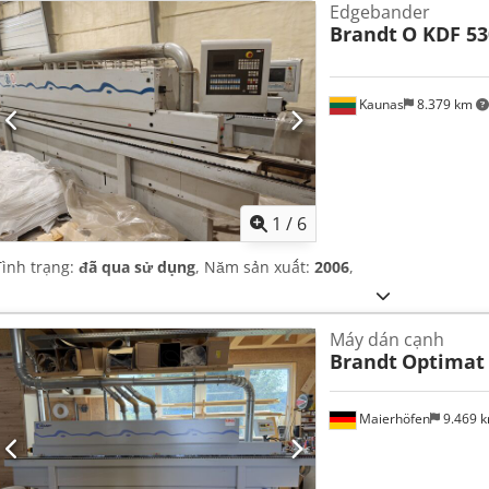
Edgebander
Brandt
O KDF 53
Kaunas
8.379 km
1
/
6
Tình trạng:
đã qua sử dụng
, Năm sản xuất:
2006
,
Máy dán cạnh
Brandt
Optimat
Maierhöfen
9.469 