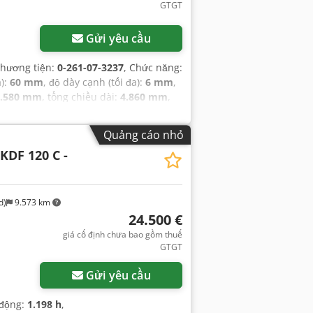
GTGT
Gửi yêu cầu
phương tiện:
0-261-07-3237
, Chức năng:
a):
60 mm
, độ dày cạnh (tối đa):
6 mm
,
1.580 mm
, tổng chiều dài:
4.860 mm
,
bị:
Dấu CE, tài liệu / sổ tay hướng dẫn
,
Quảng cáo nhỏ
KDF 120 C -
d)
9.573 km
24.500 €
giá cố định chưa bao gồm thuế
GTGT
Gửi yêu cầu
 động:
1.198 h
,