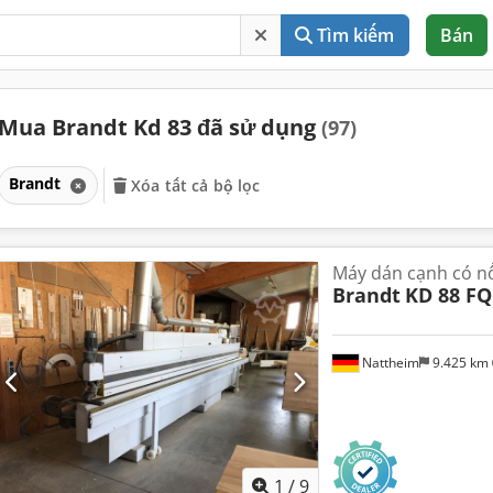
Tìm kiếm
Bán
Mua Brandt Kd 83 đã sử dụng
(97)
Brandt
Xóa tất cả bộ lọc
Máy dán cạnh có n
Brandt
KD 88 FQ
Nattheim
9.425 km
1
/
9