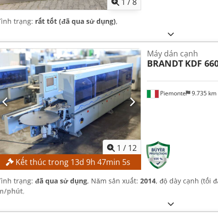
1
/
8
Tình trạng:
rất tốt (đã qua sử dụng)
,
Máy dán cạnh
BRANDT
KDF 66
Piemonte
9.735 km
1
/
12
Kết thúc trong
13
d
9
h
47
min
4
s
Tình trạng:
đã qua sử dụng
, Năm sản xuất:
2014
, độ dày cạnh (tối đ
m/phút
,