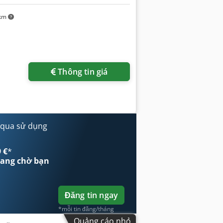
 km
Thông tin giá
 qua sử dụng
 €
*
ang chờ bạn
Đăng tin ngay
*mỗi tin đăng/tháng
Quảng cáo nhỏ