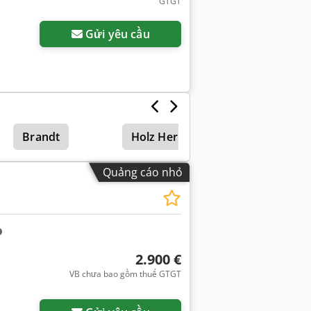
GTGT
Gửi yêu cầu
Brandt
Holz Her 1410
Quảng cáo nhỏ
2.900 €
VB chưa bao gồm thuế GTGT