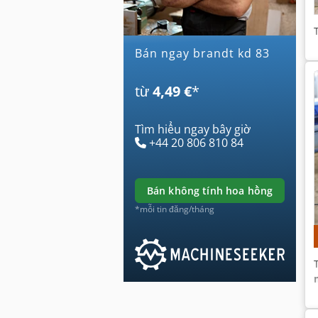
Bán ngay brandt kd 83
từ
4,49 €
*
Tìm hiểu ngay bây giờ
+44 20 806 810 84
bán không tính hoa hồng
*mỗi tin đăng/tháng