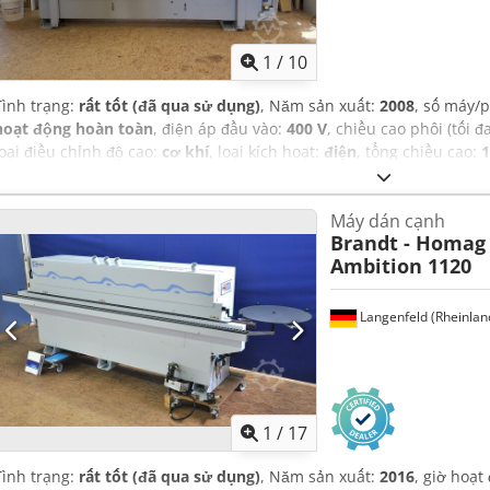
1
/
10
Tình trạng:
rất tốt (đã qua sử dụng)
, Năm sản xuất:
2008
, số máy/
hoạt động hoàn toàn
, điện áp đầu vào:
400 V
, chiều cao phôi (tối đ
loại điều chỉnh độ cao:
cơ khí
, loại kích hoạt:
điện
, tổng chiều cao:
tổng chiều rộng:
1.130 mm
, trọng lượng tổng cộng:
1.630 kg
, Thiết 
Máy dán cạnh
Brandt - Homag
Ambition 1120
Langenfeld (Rheinlan
1
/
17
Tình trạng:
rất tốt (đã qua sử dụng)
, Năm sản xuất:
2016
, giờ hoạt