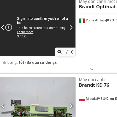
Máy dán cạnh một
Brandt
Optimat
Ponte di Piave
9.34
1
/
10
Tình trạng:
tốt (đã qua sử dụng)
,
Máy dải cạnh
Brandt
KD 76
Miastko
8.842 km