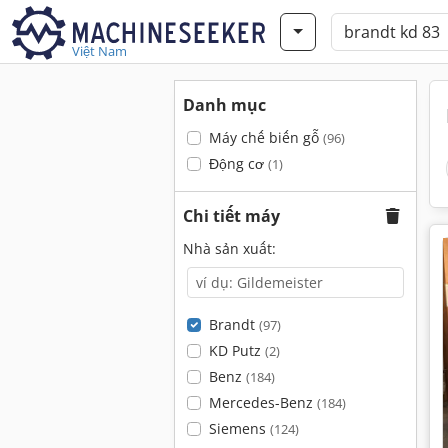
Việt Nam
Danh mục
Máy chế biến gỗ
(96)
Động cơ
(1)
Chi tiết máy
Nhà sản xuất:
Brandt
(97)
KD Putz
(2)
Benz
(184)
Mercedes-Benz
(184)
Siemens
(124)