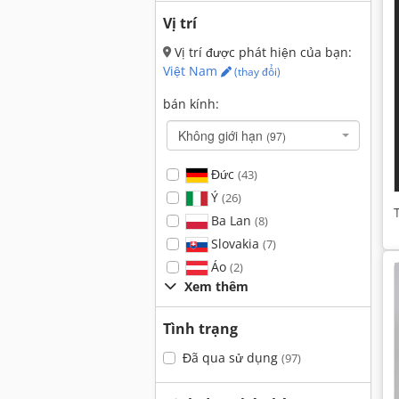
Vị trí
Vị trí được phát hiện của bạn:
Việt Nam
(thay đổi)
bán kính:
Không giới hạn
(97)
Đức
(43)
Ý
(26)
Ba Lan
(8)
Slovakia
(7)
Áo
(2)
Xem thêm
Tình trạng
Đã qua sử dụng
(97)