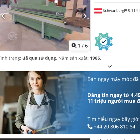
Schwanberg
9.114
1
/
6
Tình trạng:
đã qua sử dụng
, Năm sản xuất:
1985
,
Bán ngay máy móc đã
Đăng tin ngay từ 4,49
11 triệu người mua
đ
Tìm hiểu ngay bây giờ
+44 20 806 810 84