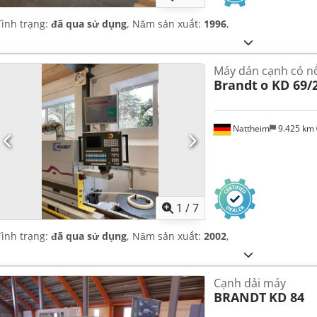
Tình trạng:
đã qua sử dụng
, Năm sản xuất:
1996
,
Máy dán cạnh có n
Brandt
o KD 69/
Nattheim
9.425 km
1
/
7
Tình trạng:
đã qua sử dụng
, Năm sản xuất:
2002
,
Cạnh dải máy
BRANDT
KD 84