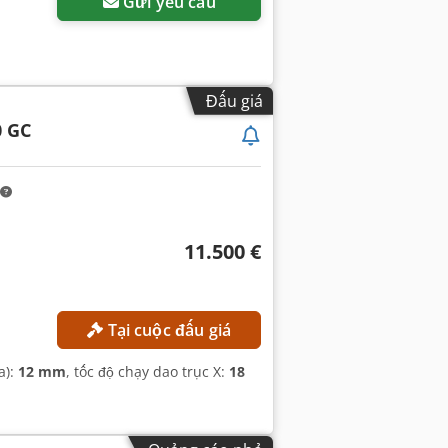
Gửi yêu cầu
Đấu giá
0 GC
11.500 €
Tại cuộc đấu giá
a):
12 mm
, tốc độ chạy dao trục X:
18