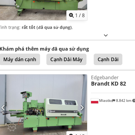
1
/
8
Tình trạng:
rất tốt (đã qua sử dụng)
,
Khám phá thêm máy đã qua sử dụng
Máy dán cạnh
Cạnh Dải Máy
Cạnh Dải
Edgebander
Brandt
KD 82
Miastko
8.842 km