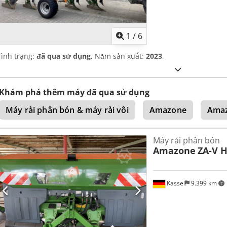
1
/
6
Tình trạng:
đã qua sử dụng
, Năm sản xuất:
2023
,
Khám phá thêm máy đã qua sử dụng
Máy rải phân bón & máy rải vôi
Amazone
Amaz
Máy rải phân bón
Amazone
ZA-V H
Kassel
9.399 km