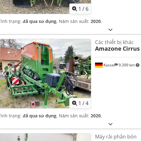
1
/
6
Tình trạng:
đã qua sử dụng
, Năm sản xuất:
2020
,
Các thiết bị khác
Amazone
Cirrus
Kassel
9.399 km
1
/
4
Tình trạng:
đã qua sử dụng
, Năm sản xuất:
2020
,
Máy rải phân bón