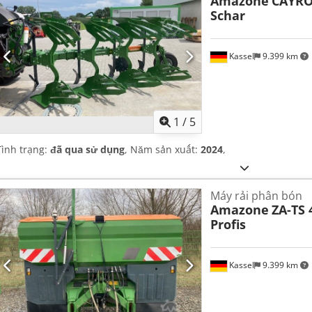
Amazone
CAYRO
Schar
Kassel
9.399 km
1
/
5
Tình trạng:
đã qua sử dụng
, Năm sản xuất:
2024
,
Máy rải phân bón
Amazone
ZA-TS 
Profis
Kassel
9.399 km