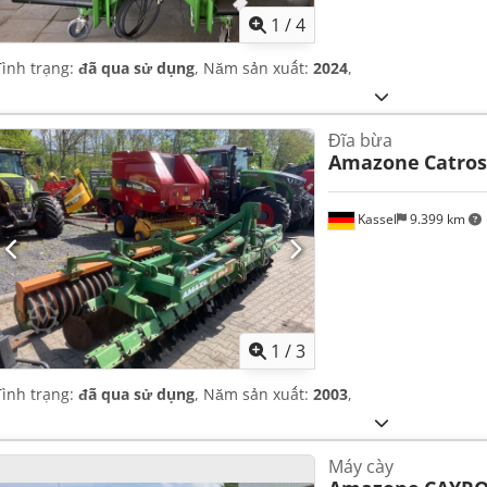
1
/
4
Tình trạng:
đã qua sử dụng
, Năm sản xuất:
2024
,
Đĩa bừa
Amazone
Catros
Kassel
9.399 km
1
/
3
Tình trạng:
đã qua sử dụng
, Năm sản xuất:
2003
,
Máy cày