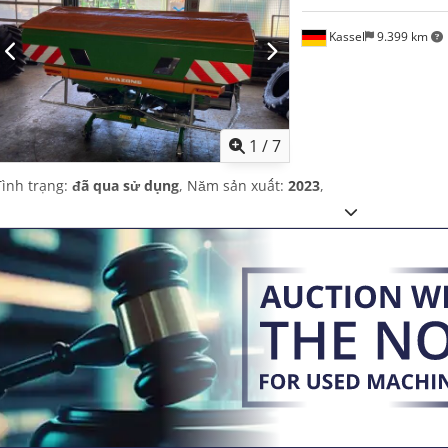
Kassel
9.399 km
1
/
7
Tình trạng:
đã qua sử dụng
, Năm sản xuất:
2023
,