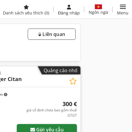
Ngôn ngữ
Danh sách yêu thích
(0)
Đăng nhập
Menu
Liên quan
Quảng cáo nhỏ
i
er Citan
km
300 €
giá cố định chưa bao gồm thuế
GTGT
Gửi yêu cầu