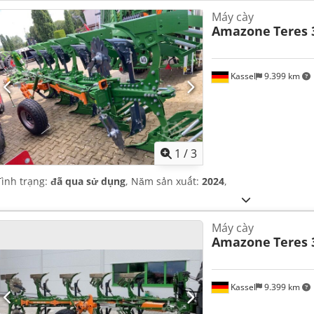
Máy cày
Amazone
Teres 
Kassel
9.399 km
1
/
3
Tình trạng:
đã qua sử dụng
, Năm sản xuất:
2024
,
Máy cày
Amazone
Teres 
Kassel
9.399 km