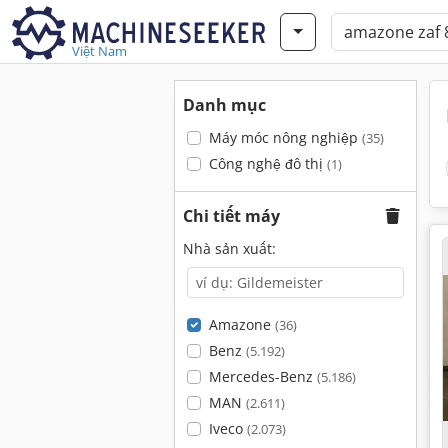
Việt Nam
Danh mục
Máy móc nông nghiệp
(35)
Công nghệ đô thị
(1)
Chi tiết máy
Nhà sản xuất:
Amazone
(36)
Benz
(5.192)
Mercedes-Benz
(5.186)
MAN
(2.611)
Iveco
(2.073)