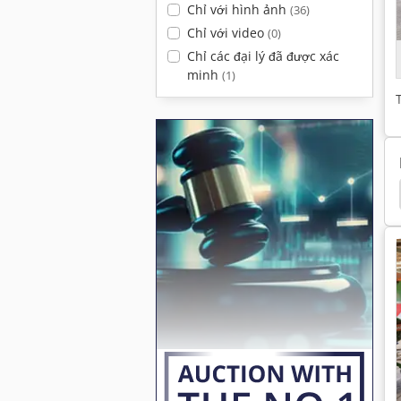
Chỉ với hình ảnh
(36)
Chỉ với video
(0)
Chỉ các đại lý đã được xác
minh
(1)
 Ug 4500
Amazone Uf 901
Amazone Uf 1501