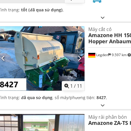
Tình trạng:
tốt (đã qua sử dụng)
,
Máy cắt cỏ
Amazone
HH 15
Hopper Anbaum
Legden
9.597 km
1
/
11
Tình trạng:
đã qua sử dụng
, số máy/phương tiện:
8427
,
Máy rải phân bón
Amazone
ZA-TS 