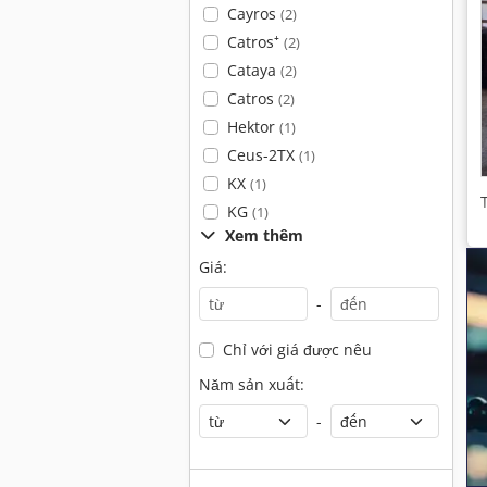
Cayros
(2)
Catros⁺
(2)
Cataya
(2)
Catros
(2)
Hektor
(1)
Ceus-2TX
(1)
KX
(1)
KG
(1)
Xem thêm
Giá:
-
Chỉ với giá được nêu
Năm sản xuất:
-