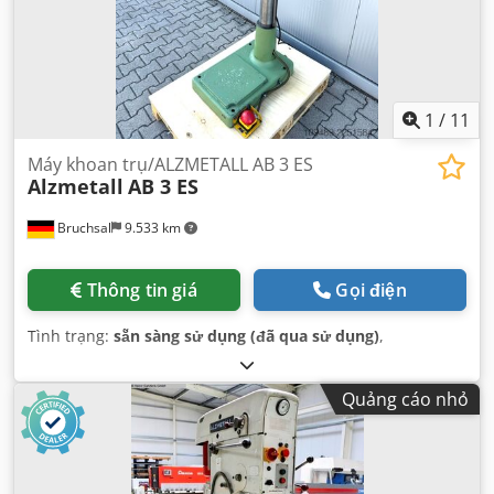
1
/
11
Máy khoan trụ/ALZMETALL AB 3 ES
Alzmetall
AB 3 ES
Bruchsal
9.533 km
Thông tin giá
Gọi điện
Tình trạng:
sẵn sàng sử dụng (đã qua sử dụng)
,
Quảng cáo nhỏ