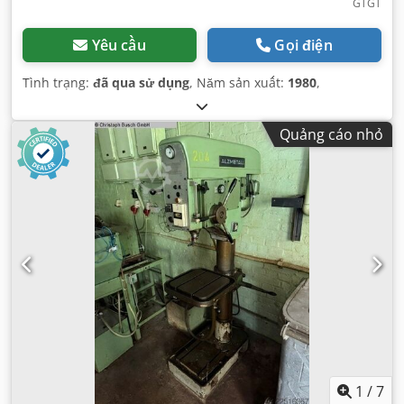
GTGT
Yêu cầu
Gọi điện
Tình trạng:
đã qua sử dụng
, Năm sản xuất:
1980
,
Quảng cáo nhỏ
1
/
7