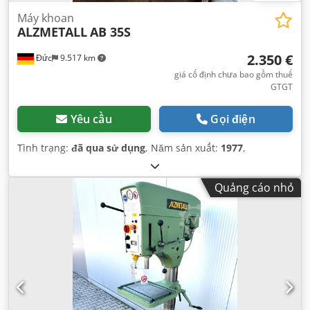
Máy khoan
ALZMETALL
AB 35S
2.350 €
Đức
9.517 km
giá cố định chưa bao gồm thuế
GTGT
Yêu cầu
Gọi điện
Tình trạng:
đã qua sử dụng
, Năm sản xuất:
1977
,
Quảng cáo nhỏ