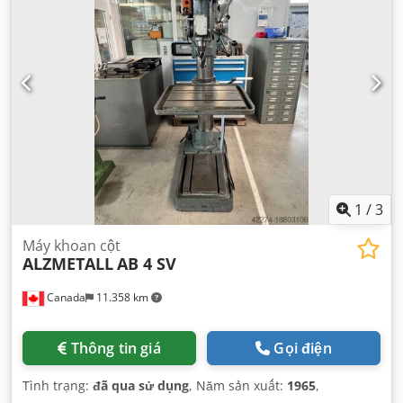
1
/
3
Máy khoan cột
ALZMETALL
AB 4 SV
Canada
11.358 km
Thông tin giá
Gọi điện
Tình trạng:
đã qua sử dụng
, Năm sản xuất:
1965
,