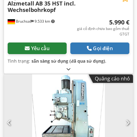
Alzmetall
AB 35 HST incl.
Wechselbohrkopf
5.990 €
Bruchsal
9.533 km
giá cố định chưa bao gồm thuế
GTGT
Yêu cầu
Gọi điện
Tình trạng:
sẵn sàng sử dụng (đã qua sử dụng)
,
Quảng cáo nhỏ