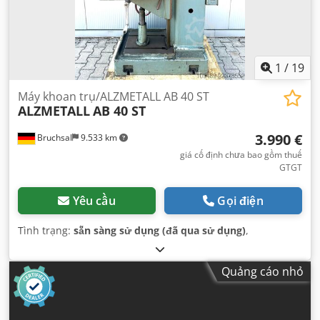
1
/
19
Máy khoan trụ/ALZMETALL AB 40 ST
ALZMETALL
AB 40 ST
3.990 €
Bruchsal
9.533 km
giá cố định chưa bao gồm thuế
GTGT
Yêu cầu
Gọi điện
Tình trạng:
sẵn sàng sử dụng (đã qua sử dụng)
,
Quảng cáo nhỏ