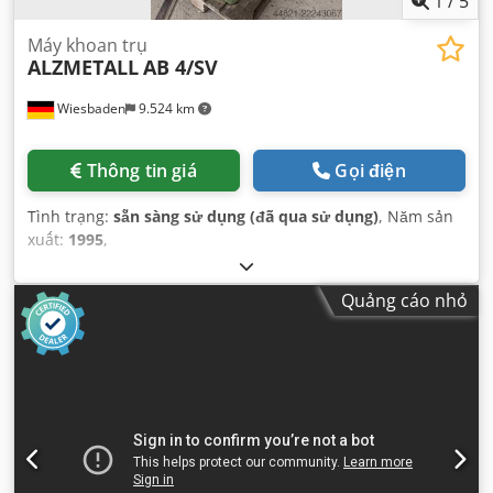
1
/
5
Máy khoan trụ
ALZMETALL
AB 4/SV
Wiesbaden
9.524 km
Thông tin giá
Gọi điện
Tình trạng:
sẵn sàng sử dụng (đã qua sử dụng)
, Năm sản
xuất:
1995
,
Quảng cáo nhỏ