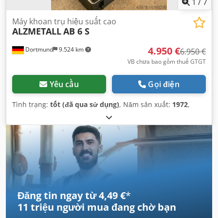
1
/
7
Máy khoan trụ hiệu suất cao
ALZMETALL
AB 6 S
4.950 €
Dortmund
9.524 km
6.950 €
VB chưa bao gồm thuế GTGT
Yêu cầu
Gọi điện
Tình trạng:
tốt (đã qua sử dụng)
, Năm sản xuất:
1972
,
Đăng tin ngay từ 4,49 €
*
11 triệu người mua
đang chờ bạn