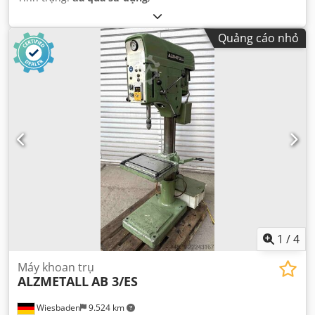
Quảng cáo nhỏ
1
/
4
Máy khoan trụ
ALZMETALL
AB 3/ES
Wiesbaden
9.524 km