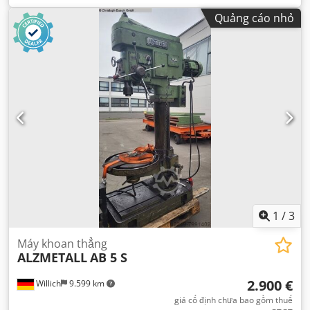
Quảng cáo nhỏ
1
/
3
Máy khoan thẳng
ALZMETALL
AB 5 S
2.900 €
Willich
9.599 km
giá cố định chưa bao gồm thuế