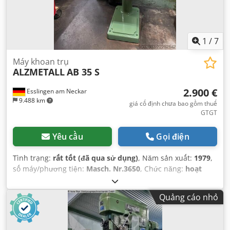
1
/
7
Máy khoan trụ
ALZMETALL
AB 35 S
2.900 €
Esslingen am Neckar
9.488 km
giá cố định chưa bao gồm thuế
GTGT
Yêu cầu
Gọi điện
Tình trạng:
rất tốt (đã qua sử dụng)
, Năm sản xuất:
1979
,
số máy/phương tiện:
Masch. Nr.3650
, Chức năng:
hoạt
động hoàn toàn
, công suất:
2,2 kW (2,99 mã lực)
, điện áp
đầu vào:
380 V
, loại dòng điện đầu vào:
ba pha
, đường kính
Quảng cáo nhỏ
dụng cụ:
32 mm
, giá trục chính:
MK 4
, loại kích hoạt:
điện
,
tổng chiều cao:
187 mm
, độ sâu họng:
300 mm
, trọng
lượng tổng cộng:
430 kg
, Thiết bị:
Dấu CE, tài liệu / sổ tay