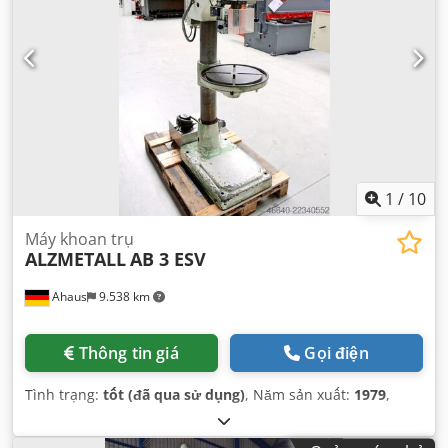
1
/
10
Máy khoan trụ
ALZMETALL
AB 3 ESV
Ahaus
9.538 km
Thông tin giá
Gọi điện
Tình trạng:
tốt (đã qua sử dụng)
, Năm sản xuất:
1979
,