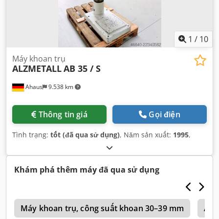
1
/
10
Máy khoan trụ
ALZMETALL
AB 35 / S
Ahaus
9.538 km
Thông tin giá
Gọi điện
Tình trạng:
tốt (đã qua sử dụng)
, Năm sản xuất:
1995
,
Khám phá thêm máy đã qua sử dụng
v
Máy khoan trụ, công suất khoan 30–39 mm
Alz