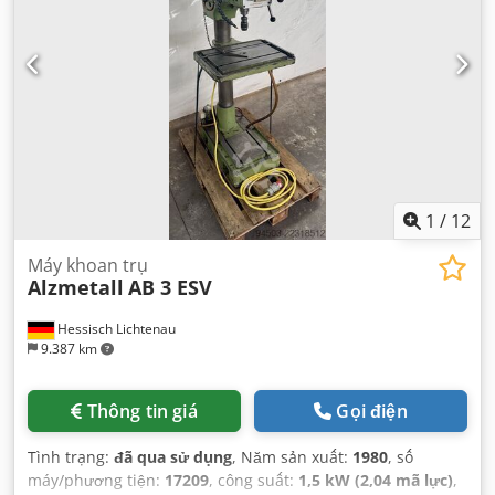
1
/
12
Máy khoan trụ
Alzmetall
AB 3 ESV
Hessisch Lichtenau
9.387 km
Thông tin giá
Gọi điện
Tình trạng:
đã qua sử dụng
, Năm sản xuất:
1980
, số
máy/phương tiện:
17209
, công suất:
1,5 kW (2,04 mã lực)
,