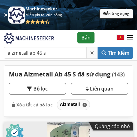
Machineseeker
Đến ứng dụng
Miễn phí tại cửa hàng
Bán
Tìm kiếm
Mua Alzmetall Ab 45 S đã sử dụng
(143)
Bộ lọc
Liên quan
Alzmetall
Xóa tất cả bộ lọc
Quảng cáo nhỏ