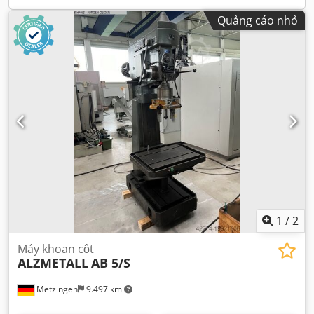
Quảng cáo nhỏ
1
/
2
Máy khoan cột
ALZMETALL
AB 5/S
Metzingen
9.497 km