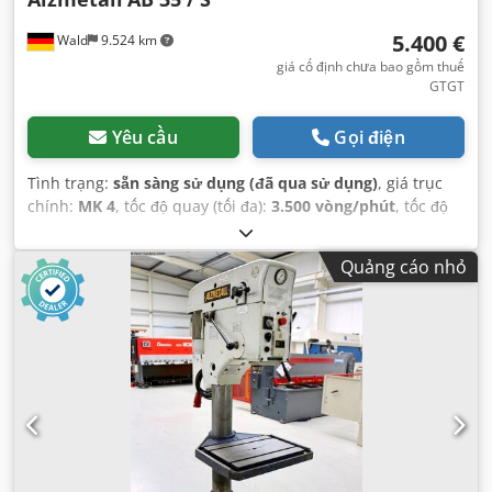
5.400 €
Wald
9.524 km
giá cố định chưa bao gồm thuế
GTGT
Yêu cầu
Gọi điện
Tình trạng:
sẵn sàng sử dụng (đã qua sử dụng)
, giá trục
chính:
MK 4
, tốc độ quay (tối đa):
3.500 vòng/phút
, tốc độ
quay (phút):
130 vòng/phút
, độ sâu họng:
300 mm
,
Quảng cáo nhỏ