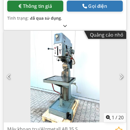
Thông tin giá
Gọi điện
Tình trạng:
đã qua sử dụng
,
Quảng cáo nhỏ
1
/
20
Máy khoan trụ/Alzmetall AB 35 S