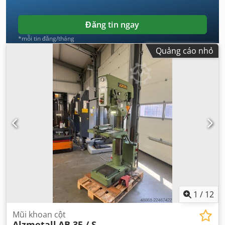
Đăng tin ngay
*mỗi tin đăng/tháng
Quảng cáo nhỏ
1
/
12
Mũi khoan cột
Alzmetall
AB 35 / S