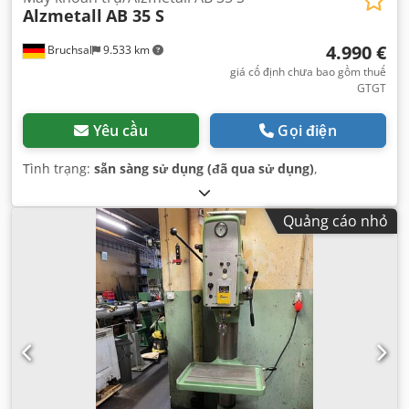
Alzmetall
AB 35 S
4.990 €
Bruchsal
9.533 km
giá cố định chưa bao gồm thuế
GTGT
Yêu cầu
Gọi điện
Tình trạng:
sẵn sàng sử dụng (đã qua sử dụng)
,
Quảng cáo nhỏ