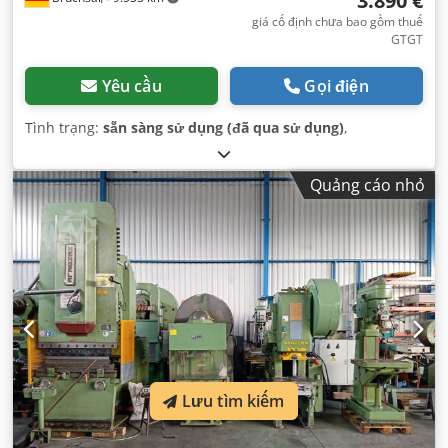
3.890 €
giá cố định chưa bao gồm thuế
GTGT
Yêu cầu
Gọi điện
Tình trạng:
sẵn sàng sử dụng (đã qua sử dụng)
,
Quảng cáo nhỏ
Lưu tìm kiếm