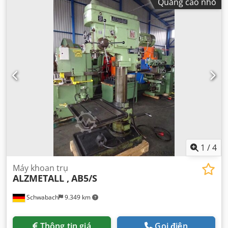
Quảng cáo nhỏ
1
/
4
Máy khoan trụ
ALZMETALL ,
AB5/S
Schwabach
9.349 km
Thông tin giá
Gọi điện