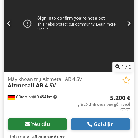
1
/
6
Máy khoan trụ Alzmetall AB 4 SV
Alzmetall
AB 4 SV
5.200 €
Gütersloh
9.454 km
giá cố định chưa bao gồm thuế
GTGT
Yêu cầu
Gọi điện
Tình trạng:
đã qua sử dụng
,