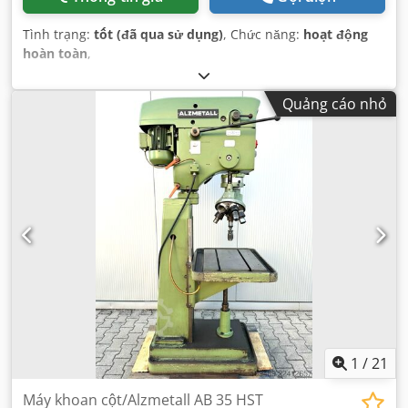
Tình trạng:
tốt (đã qua sử dụng)
, Chức năng:
hoạt động
hoàn toàn
,
Quảng cáo nhỏ
1
/
21
Máy khoan cột/Alzmetall AB 35 HST