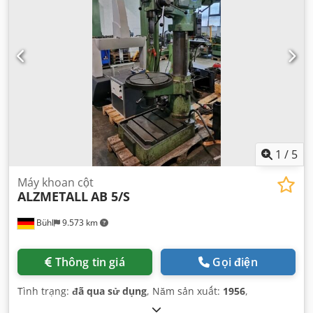
hướng dẫn, tốc độ quay thay đổi vô cấp
,
1
/
5
Máy khoan cột
ALZMETALL
AB 5/S
Bühl
9.573 km
Thông tin giá
Gọi điện
Tình trạng:
đã qua sử dụng
, Năm sản xuất:
1956
,