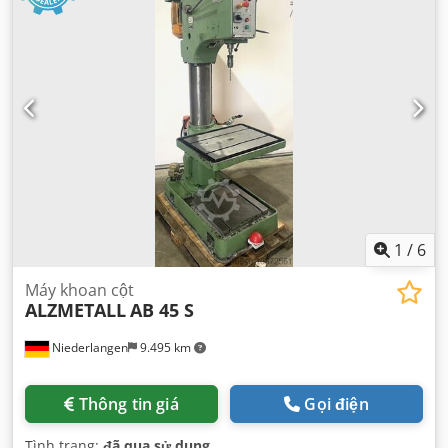
1
/
6
Máy khoan cột
ALZMETALL
AB 45 S
Niederlangen
9.495 km
Thông tin giá
Gọi điện
Tình trạng:
đã qua sử dụng
,