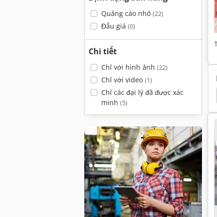
Quảng cáo nhỏ
(22)
Đấu giá
(0)
Chi tiết
Chỉ với hình ảnh
(22)
Chỉ với video
(1)
Chỉ các đại lý đã được xác
Máy In Kỹ Thuật Số Vô Tận
Konica
Canon
minh
(5)