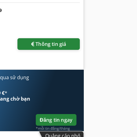
Thông tin giá
 qua sử dụng
 €
*
ang chờ bạn
Đăng tin ngay
*mỗi tin đăng/tháng
Quảng cáo nhỏ