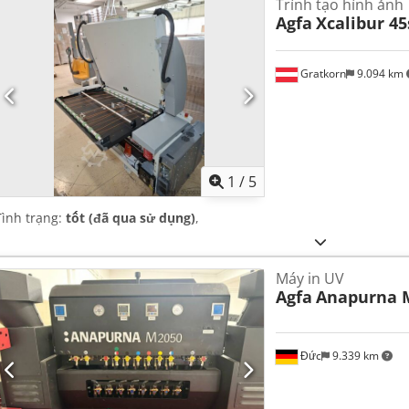
Trình tạo hình ảnh
Agfa
Xcalibur 45
Gratkorn
9.094 km
1
/
5
Tình trạng:
tốt (đã qua sử dụng)
,
Máy in UV
Agfa
Anapurna 
Đức
9.339 km