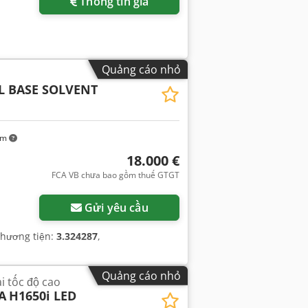
Thông tin giá
Quảng cáo nhỏ
SL BASE SOLVENT
km
18.000 €
FCA VB chưa bao gồm thuế GTGT
Gửi yêu cầu
phương tiện:
3.324287
,
Quảng cáo nhỏ
i tốc độ cao
A
H1650i LED