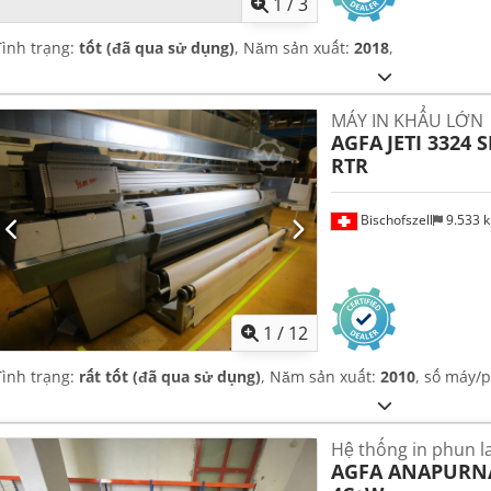
1
/
3
Tình trạng:
tốt (đã qua sử dụng)
, Năm sản xuất:
2018
,
MÁY IN KHẨU LỚN
AGFA
JETI 3324 
RTR
Bischofszell
9.533 
1
/
12
Tình trạng:
rất tốt (đã qua sử dụng)
, Năm sản xuất:
2010
, số máy/
Hệ thống in phun la
AGFA ANAPURN