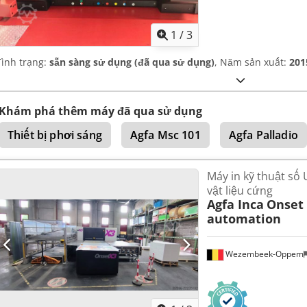
1
/
3
Tình trạng:
sẵn sàng sử dụng (đã qua sử dụng)
, Năm sản xuất:
201
Khám phá thêm máy đã qua sử dụng
Thiết bị phơi sáng
Agfa Msc 101
Agfa Palladio
Máy in kỹ thuật số
vật liệu cứng
Agfa Inca
Onset 
automation
Wezembeek-Oppem