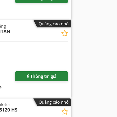
Quảng cáo nhỏ
ẳng
TITAN
Thông tin giá
4
,
Quảng cáo nhỏ
loter
3120 HS