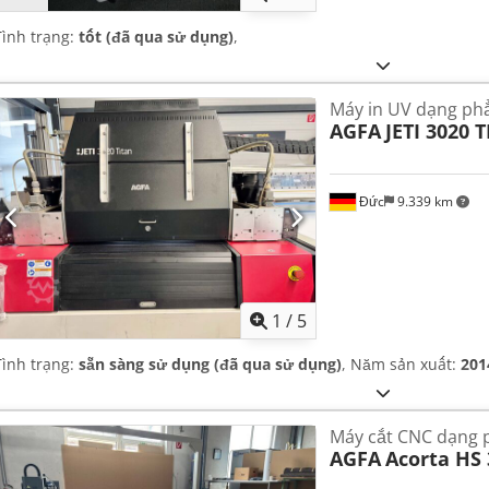
Tình trạng:
tốt (đã qua sử dụng)
,
Máy in UV dạng ph
AGFA
JETI 3020 
Đức
9.339 km
1
/
5
Tình trạng:
sẵn sàng sử dụng (đã qua sử dụng)
, Năm sản xuất:
201
Máy cắt CNC dạng p
AGFA
Acorta HS 