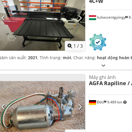
4C+W
Iszkaszentgyörgy
8.
1
/
3
Năm sản xuất:
2021
, Tình trạng:
mới
, Chức năng:
hoạt động hoàn 
Máy ghi ảnh
AGFA
Rapiline /
Đức
9.489 km