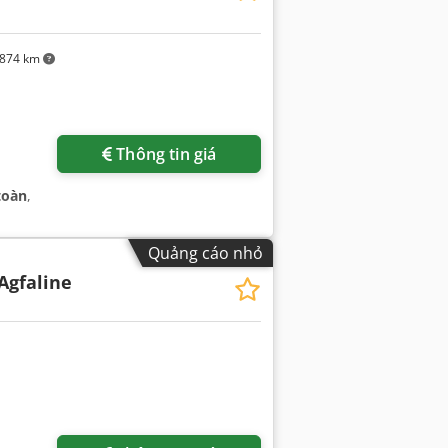
874 km
Thông tin giá
toàn
,
Quảng cáo nhỏ
 Agfaline