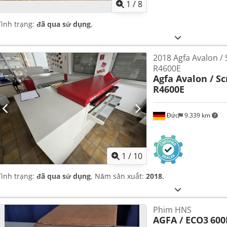
1
/
8
Tình trạng:
đã qua sử dụng
,
2018 Agfa Avalon /
R4600E
Agfa Avalon / S
R4600E
Đức
9.339 km
1
/
10
Tình trạng:
đã qua sử dụng
, Năm sản xuất:
2018
,
Phim HNS
AGFA / ECO3
600