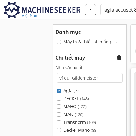
Việt Nam
Danh mục
Máy in & thiết bị in ấn
(22)
Chi tiết máy
Nhà sản xuất:
Agfa
(22)
DECKEL
(145)
MAHO
(122)
MAN
(120)
Transnorm
(109)
Deckel Maho
(88)