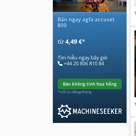
Bán ngay agfa accuset
800
từ
4,49 €
*
Tìm hiểu ngay bây giờ
+44 20 806 810 84
bán không tính hoa hồng
*mỗi tin đăng/tháng