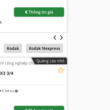
Thông tin giá
5
,
Kodak
Kodak Nexpress
Máy in kỹ thuật số
Quảng cáo nhỏ
 UV công nghiệp cho
X3 3/4
9.749 km