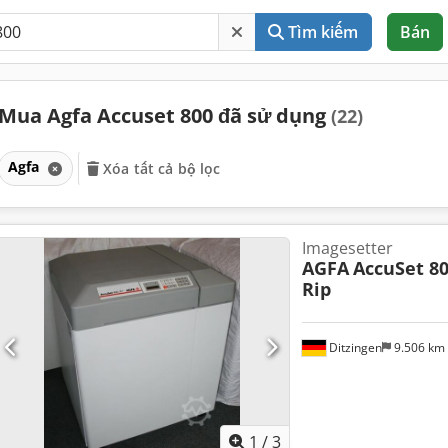
Tìm kiếm
Bán
Mua Agfa Accuset 800 đã sử dụng
(22)
Agfa
Xóa tất cả bộ lọc
Imagesetter
AGFA
AccuSet 80
Rip
Ditzingen
9.506 km
1
/
3