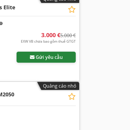
s Elite
3.000 €
5.000 €
EXW VB chưa bao gồm thuế GTGT
Gửi yêu cầu
Quảng cáo nhỏ
M2050