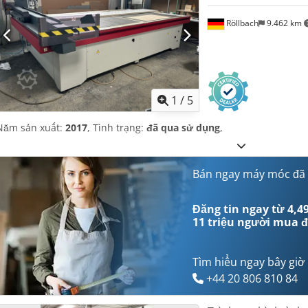
Röllbach
9.462 km
1
/
5
Năm sản xuất:
2017
, Tình trạng:
đã qua sử dụng
,
Bán ngay máy móc đã
Đăng tin ngay từ 4,49
11 triệu người mua
đ
Tìm hiểu ngay bây giờ
+44 20 806 810 84