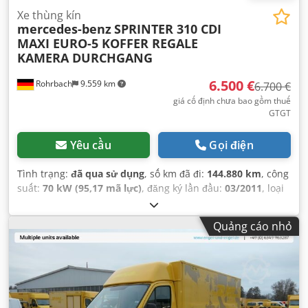
Xe thùng kín
mercedes-benz
SPRINTER 310 CDI
MAXI EURO-5 KOFFER REGALE
KAMERA DURCHGANG
6.500 €
Rohrbach
9.559 km
6.700 €
giá cố định chưa bao gồm thuế
GTGT
Yêu cầu
Gọi điện
Tình trạng:
đã qua sử dụng
, số km đã đi:
144.880 km
, công
suất:
70 kW (95,17 mã lực)
, đăng ký lần đầu:
03/2011
, loại
nhiên liệu:
diesel
, trọng lượng không tải:
2.550 kg
, trọng
lượng tải tối đa:
950 kg
, trọng lượng tổng cộng:
3.500 kg
,
Quảng cáo nhỏ
cấu hình trục:
4x2
, chiều dài cơ sở:
4.325 mm
, nhiên liệu:
diesel
, Phát thải CO₂:
259 g/km
, mức tiêu thụ nhiên liệu
(đô thị):
11,1 lít/100 km
, mức tiêu thụ nhiên liệu (ngoài đô
thị):
9,2 lít/100 km
, mức tiêu thụ nhiên liệu (kết hợp):
9,8
lít/100 km
, màu sắc:
vàng
, cabin lái:
khác
, loại truyền
động bánh răng:
tự động
, hạng mục khí thải:
Euro 5
, hệ