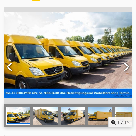
1
/
15