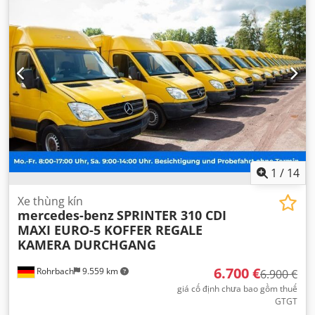
259 g/km
, mức tiêu thụ nhiên liệu (đô thị):
11,1 lít/100 km
,
mức tiêu thụ nhiên liệu (ngoài đô thị):
9,2 lít/100 km
, mức
tiêu thụ nhiên liệu (kết hợp):
9,8 lít/100 km
, màu sắc:
vàng
, cabin lái:
khác
, loại truyền động bánh răng:
tự động
,
hạng mục khí thải:
Euro 5
, hệ thống treo:
khác
, số chỗ
ngồi:
2
, tổng chiều dài:
7.057 mm
, chiều dài không gian
chứa hàng:
4.380 mm
, chiều rộng khoang hàng:
2.000 mm
,
chiều cao khoang chứa hàng:
2.000 mm
, Năm sản xuất:
2011
, chiều cao xây dựng:
2.690 mm
, Thiết bị:
ABS,
chương trình cân bằng điện tử (ESP), hệ thống chống
trộm (immobilizer), khóa trung tâm, kiểm soát lực kéo,
máy tính trên xe, túi khí
,
1
/
14
Xe thùng kín
mercedes-benz
SPRINTER 310 CDI
MAXI EURO-5 KOFFER REGALE
KAMERA DURCHGANG
6.700 €
Rohrbach
9.559 km
6.900 €
giá cố định chưa bao gồm thuế
GTGT