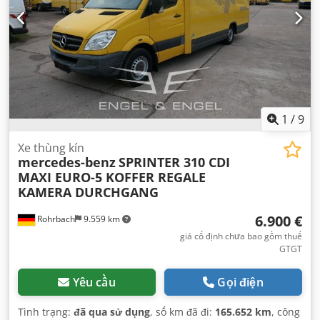
thống treo:
khác
, số chỗ ngồi:
2
, tổng chiều dài:
7.057 mm
,
chiều dài không gian chứa hàng:
4.380 mm
, chiều rộng
khoang hàng:
2.000 mm
, chiều cao khoang chứa hàng:
2.000 mm
, Năm sản xuất:
2011
, chiều cao xây dựng:
2.690
mm
, Thiết bị:
ABS, chương trình cân bằng điện tử (ESP),
hệ thống chống trộm (immobilizer), khóa trung tâm,
kiểm soát lực kéo, máy tính trên xe, túi khí
,
1
/
9
Xe thùng kín
mercedes-benz
SPRINTER 310 CDI
MAXI EURO-5 KOFFER REGALE
KAMERA DURCHGANG
6.900 €
Rohrbach
9.559 km
giá cố định chưa bao gồm thuế
GTGT
Yêu cầu
Gọi điện
Tình trạng:
đã qua sử dụng
, số km đã đi:
165.652 km
, công