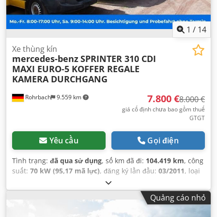
hệ thống chống trộm (immobilizer), khóa trung tâm,
kiểm soát lực kéo, máy tính trên xe, túi khí
,
1
/
14
Xe thùng kín
mercedes-benz
SPRINTER 310 CDI
MAXI EURO-5 KOFFER REGALE
KAMERA DURCHGANG
7.800 €
Rohrbach
9.559 km
8.000 €
giá cố định chưa bao gồm thuế
GTGT
Yêu cầu
Gọi điện
Tình trạng:
đã qua sử dụng
, số km đã đi:
104.419 km
, công
suất:
70 kW (95,17 mã lực)
, đăng ký lần đầu:
03/2011
, loại
nhiên liệu:
diesel
, trọng lượng không tải:
2.550 kg
, trọng
lượng tải tối đa:
950 kg
, trọng lượng tổng cộng:
3.500 kg
,
Quảng cáo nhỏ
cấu hình trục:
4x2
, chiều dài cơ sở:
4.325 mm
, kiểm định
tiếp theo (TÜV):
02/2025
, nhiên liệu:
diesel
, Phát thải CO₂: