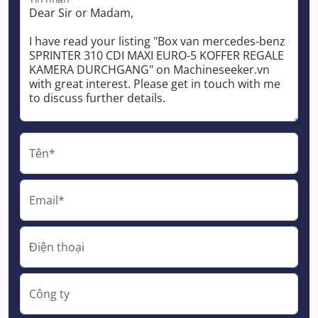
Tên*
Email*
Điện thoại
Công ty