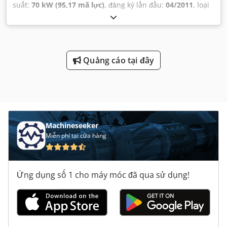
suất:
70 kW (95,17 mã lực)
, đăng ký lần đầu:
04/2011
, loại
nhiên liệu:
diesel
, trọng lượng không tải:
2.550 kg
, trọng
lượng tải tối đa:
950 kg
, trọng lượng tổng cộng:
3.500 kg
,
cấu hình trục:
4x2
, nhiên liệu:
diesel
, màu sắc:
vàng
, cabin
lái:
khác
, loại truyền động bánh răng:
tự động
, hạng mục
khí thải:
Euro 5
, hệ thống treo:
khác
, số chỗ ngồi:
2
, tổng
Quảng cáo tại đây
chiều dài:
7.057 mm
, Năm sản xuất:
2011
, chiều cao xây
dựng:
2.690 mm
, Thiết bị:
ABS, chương trình cân bằng
điện tử (ESP), hệ thống chống trộm (immobilizer), khóa
trung tâm, kiểm soát lực kéo, máy tính trên xe, túi khí
,
Machineseeker
Miễn phí tại cửa hàng
Ứng dụng số 1 cho máy móc đã qua sử dụng!