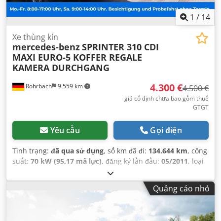
kiểm soát lực kéo, máy tính trên xe, túi khí
,
1
/
14
Xe thùng kín
mercedes-benz
SPRINTER 310 CDI
MAXI EURO-5 KOFFER REGALE
KAMERA DURCHGANG
4.300 €
Rohrbach
9.559 km
4.500 €
giá cố định chưa bao gồm thuế
GTGT
Yêu cầu
Gọi điện
Tình trạng:
đã qua sử dụng
, số km đã đi:
134.644 km
, công
suất:
70 kW (95,17 mã lực)
, đăng ký lần đầu:
05/2011
, loại
nhiên liệu:
diesel
, trọng lượng không tải:
2.550 kg
, trọng
lượng tải tối đa:
950 kg
, trọng lượng tổng cộng:
3.500 kg
,
Quảng cáo nhỏ
cấu hình trục:
4x2
, chiều dài cơ sở:
4.325 mm
, nhiên liệu:
diesel
, Phát thải CO₂:
259 g/km
, mức tiêu thụ nhiên liệu
(đô thị):
11,1 lít/100 km
, mức tiêu thụ nhiên liệu (ngoài đô