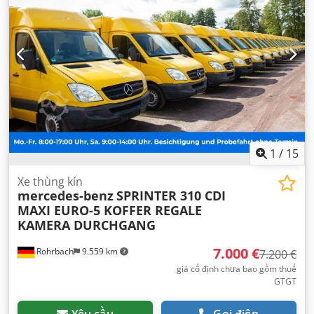
thị):
9,2 lít/100 km
, mức tiêu thụ nhiên liệu (kết hợp):
9,8
lít/100 km
, màu sắc:
vàng
, cabin lái:
khác
, loại truyền
động bánh răng:
tự động
, hạng mục khí thải:
Euro 5
, hệ
thống treo:
khác
, số chỗ ngồi:
2
, tổng chiều dài:
7.057 mm
,
chiều dài không gian chứa hàng:
4.380 mm
, chiều rộng
khoang hàng:
2.000 mm
, chiều cao khoang chứa hàng:
2.000 mm
, Năm sản xuất:
2011
, chiều cao xây dựng:
2.690
mm
, Thiết bị:
ABS, chương trình cân bằng điện tử (ESP),
hệ thống chống trộm (immobilizer), khóa trung tâm,
kiểm soát lực kéo, máy tính trên xe, túi khí
,
1
/
15
Xe thùng kín
mercedes-benz
SPRINTER 310 CDI
MAXI EURO-5 KOFFER REGALE
KAMERA DURCHGANG
7.000 €
Rohrbach
9.559 km
7.200 €
giá cố định chưa bao gồm thuế
GTGT