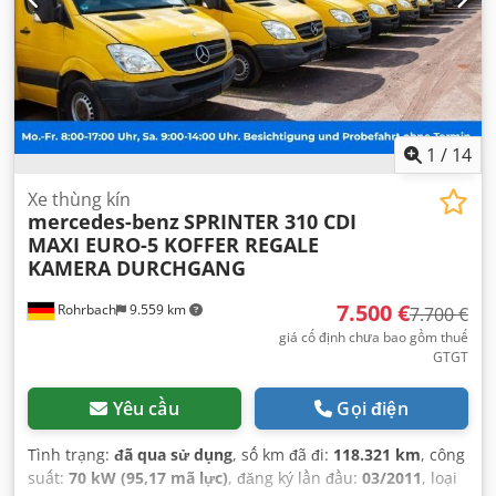
chiều dài không gian chứa hàng:
4.380 mm
, chiều rộng
khoang hàng:
2.000 mm
, chiều cao khoang chứa hàng:
2.000 mm
, Năm sản xuất:
2011
, chiều cao xây dựng:
2.690
mm
, Thiết bị:
ABS, chương trình cân bằng điện tử (ESP),
hệ thống chống trộm (immobilizer), khóa trung tâm,
kiểm soát lực kéo, máy tính trên xe, túi khí
,
1
/
14
Xe thùng kín
mercedes-benz
SPRINTER 310 CDI
MAXI EURO-5 KOFFER REGALE
KAMERA DURCHGANG
7.500 €
Rohrbach
9.559 km
7.700 €
giá cố định chưa bao gồm thuế
GTGT
Yêu cầu
Gọi điện
Tình trạng:
đã qua sử dụng
, số km đã đi:
118.321 km
, công
suất:
70 kW (95,17 mã lực)
, đăng ký lần đầu:
03/2011
, loại