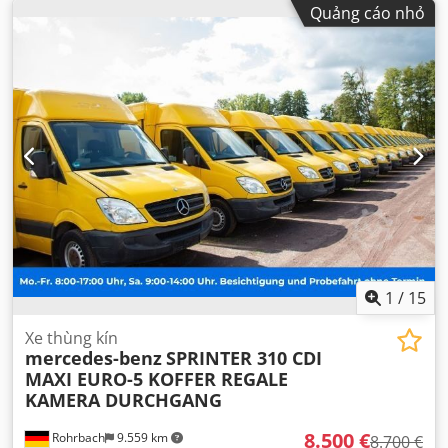
Quảng cáo nhỏ
1
/
15
Xe thùng kín
mercedes-benz
SPRINTER 310 CDI
MAXI EURO-5 KOFFER REGALE
KAMERA DURCHGANG
8.500 €
Rohrbach
9.559 km
8.700 €