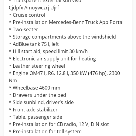
* Transparent external sun visor
Cjdpfx Amoywczrj Ujrf
* Cruise control
* Pre-installation Mercedes-Benz Truck App Portal
* Two-seater
* Storage compartments above the windshield
* AdBlue tank 75 l, left
* Hill start aid, speed limit 30 km/h
* Electronic air supply unit for heating
* Leather steering wheel
* Engine OM471, R6, 12.8 l, 350 kW (476 hp), 2300
Nm
* Wheelbase 4600 mm
* Drawers under the bed
* Side sunblind, driver’s side
* Front axle stabilizer
* Table, passenger side
* Pre-installation for CB radio, 12 V, DIN slot
* Pre-installation for toll system