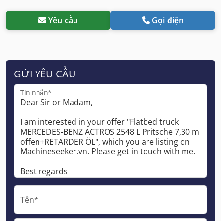
Yêu cầu
Gọi điện
GỬI YÊU CẦU
Tin nhắn*
Tên*