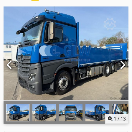
1
/
13