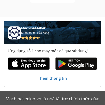
khoang hàng:
2.480 mm
, chiều cao khoang chứa hàng:
1.000 mm
, Năm sản xuất:
2024
, Thiết bị:
ABS, bộ sưởi đỗ
xe, chương trình cân bằng điện tử (ESP), hệ thống định
vị, điều hòa không khí
,
Machineseeker
Miễn phí tại cửa hàng
Ứng dụng số 1 cho máy móc đã qua sử dụng!
Thêm thông tin
Machineseeker.vn là nhà tài trợ chính thức của: