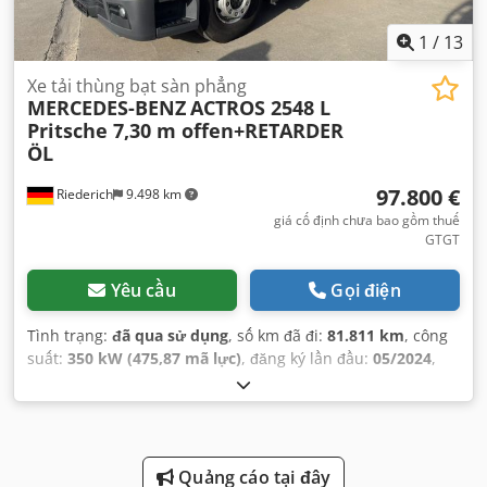
1
/
13
Xe tải thùng bạt sàn phẳng
MERCEDES-BENZ
ACTROS 2548 L
Pritsche 7,30 m offen+RETARDER
ÖL
97.800 €
Riederich
9.498 km
giá cố định chưa bao gồm thuế
GTGT
Yêu cầu
Gọi điện
Tình trạng:
đã qua sử dụng
, số km đã đi:
81.811 km
, công
suất:
350 kW (475,87 mã lực)
, đăng ký lần đầu:
05/2024
,
loại nhiên liệu:
diesel
, trọng lượng tổng cộng:
26.000 kg
,
cấu hình trục:
3 trục
, kiểm định tiếp theo (TÜV):
03/2027
,
phanh:
bộ giảm tốc
, màu sắc:
xanh lam
, loại truyền động
bánh răng:
tự động
, thể tích khoang chứa hàng:
18 m³
,
chiều dài không gian chứa hàng:
7.300 mm
, chiều rộng
Quảng cáo tại đây