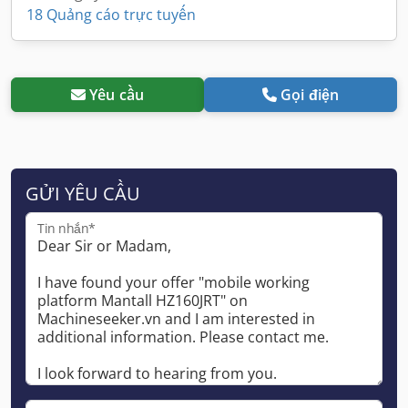
18 Quảng cáo trực tuyến
Yêu cầu
Gọi điện
GỬI YÊU CẦU
Tin nhắn*