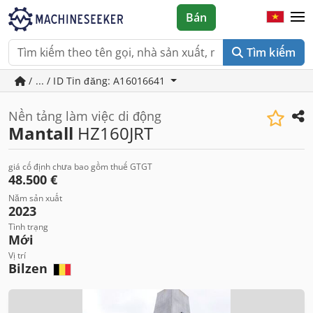
Bán
Tìm kiếm
/ ... / ID Tin đăng: A16016641
Nền tảng làm việc di động
Mantall
HZ160JRT
giá cố định chưa bao gồm thuế GTGT
48.500 €
Năm sản xuất
2023
Tình trạng
Mới
Vị trí
Bilzen