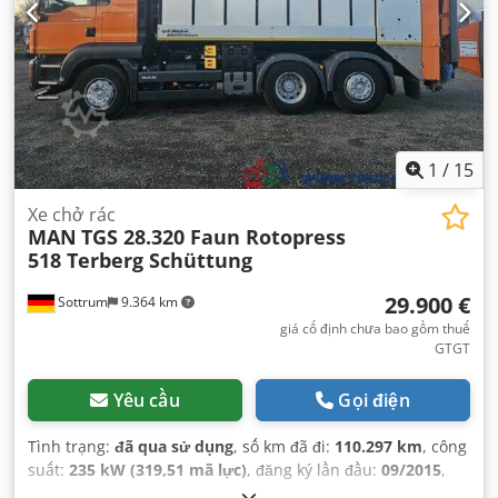
1
/
15
Xe chở rác
MAN
TGS 28.320 Faun Rotopress
518 Terberg Schüttung
29.900 €
Sottrum
9.364 km
giá cố định chưa bao gồm thuế
GTGT
Yêu cầu
Gọi điện
Tình trạng:
đã qua sử dụng
, số km đã đi:
110.297 km
, công
suất:
235 kW (319,51 mã lực)
, đăng ký lần đầu:
09/2015
,
loại nhiên liệu:
diesel
, trọng lượng không tải:
15.020 kg
,