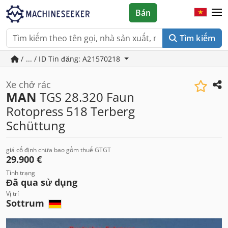
Bán
Tìm kiếm
/ ... / ID Tin đăng: A21570218
Xe chở rác
MAN
TGS 28.320 Faun
Rotopress 518 Terberg
Schüttung
giá cố định chưa bao gồm thuế GTGT
29.900 €
Tình trạng
Đã qua sử dụng
Vị trí
Sottrum