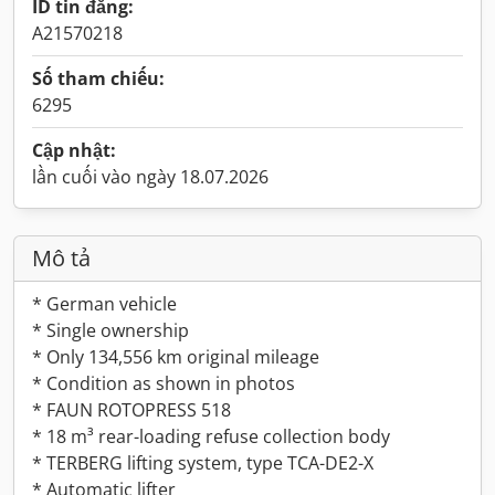
ID tin đăng:
A21570218
Số tham chiếu:
6295
Cập nhật:
lần cuối vào ngày 18.07.2026
Mô tả
* German vehicle
* Single ownership
* Only 134,556 km original mileage
* Condition as shown in photos
* FAUN ROTOPRESS 518
* 18 m³ rear-loading refuse collection body
* TERBERG lifting system, type TCA-DE2-X
* Automatic lifter