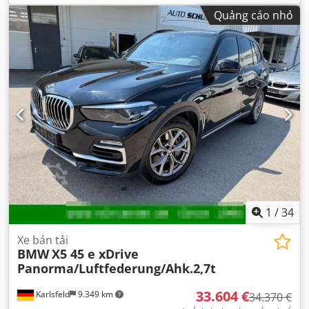
trọng lượng tổng cộng:
2.850 kg
, trọng lượng không tải:
Quảng cáo nhỏ
1.985 kg
, trọng lượng tải tối đa:
865 kg
, đăng ký lần đầu:
01/2012
, chiều dài không gian chứa hàng:
1.505 mm
, chiều
rộng khoang hàng:
1.470 mm
, chiều cao khoang chứa
hàng:
460 mm
, mức tiêu thụ nhiên liệu (đô thị):
9,1 lít/100
km
, mức tiêu thụ nhiên liệu (ngoài đô thị):
7 lít/100 km
,
mức tiêu thụ nhiên liệu (kết hợp):
7,7 lít/100 km
, Phát thải
CO₂:
204 g/km
, hạng mục khí thải:
Euro 5
, màu sắc:
bạc
,
cabin lái:
khác
, hệ thống treo:
khác
, số chỗ ngồi:
2
, tổng
chiều dài:
5.260 mm
, nhiên liệu:
diesel
, Thiết bị:
ABS, bộ
lọc muội than, chương trình cân bằng điện tử (ESP), dẫn
động bốn bánh, hệ thống chống trộm (immobilizer),
khóa trung tâm, khớp nối rơ-moóc, kiểm soát hành
trình, kiểm soát lực kéo, máy tính trên xe, túi khí, điều
hòa không khí
,
1
/
34
Xe bán tải
BMW
X5 45 e xDrive
Panorma/Luftfederung/Ahk.2,7t
33.604 €
Karlsfeld
9.349 km
34.370 €