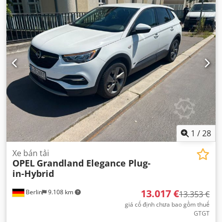
1
/
28
Xe bán tải
OPEL
Grandland Elegance Plug-
in-Hybrid
13.017 €
Berlin
9.108 km
13.353 €
giá cố định chưa bao gồm thuế
GTGT