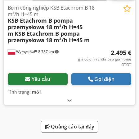
Bơm công nghiệp KSB Etachrom B 18
m³/h H=45 m
KSB Etachrom B pompa
przemysłowa 18 m³/h H=45
m
KSB Etachrom B pompa
przemysłowa 18 m³/h H=45 m
2.495 €
Wymysłów
8.787 km
giá cố định chưa bao gồm thuế
GTGT
Yêu cầu
Gọi điện
Tình trạng:
mới
,
Quảng cáo tại đây