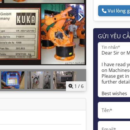
Vui lòng gọ
GỬI YÊU C
Tin nhắn*
1
/
6
Tên*
Email*