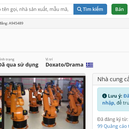
Tìm kiếm
Bán
 đăng: A945489
ình trạng
Vị trí
Đã qua sử dụng
Doxato/Drama
Nhà cung c
Lưu ý:
Đă
nhập,
để tru
Đã đăng ký từ:
99 Quảng cáo 