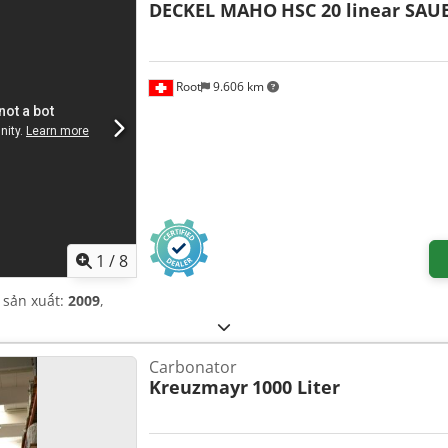
DECKEL MAHO
HSC 20 linear SAU
Root
9.606 km
1
/
8
 sản xuất:
2009
,
Carbonator
Kreuzmayr
1000 Liter