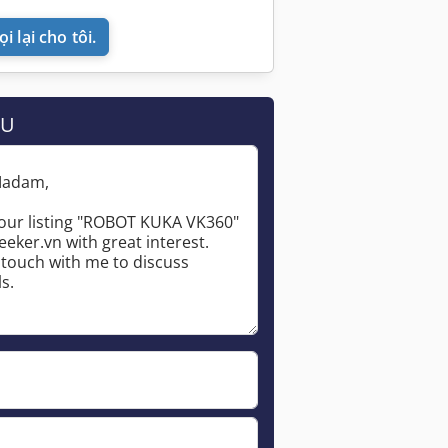
i lại cho tôi.
ẦU