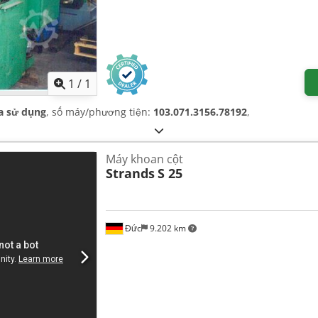
Yêu cầu thêm hình ảnh
1
/
1
a sử dụng
, số máy/phương tiện:
103.071.3156.78192
,
Máy khoan cột
Strands
S 25
Đức
9.202 km