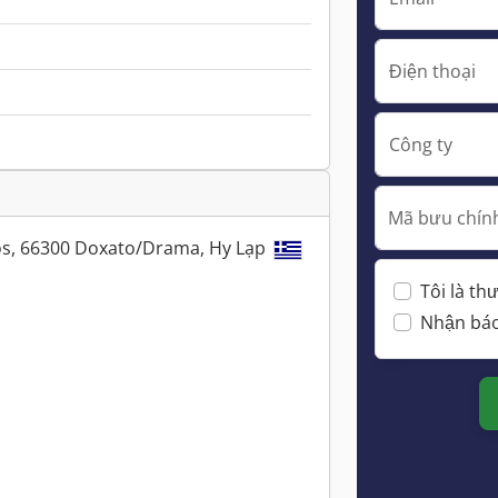
Điện thoại
Công ty
Mã bưu chính
os, 66300 Doxato/Drama, Hy Lạp
Tôi là t
Nhận báo