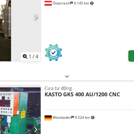
Österreich
9.145 km
1
/
4
Cưa tự động
KASTO
GKS 400 AU/1200 CNC
Wiesbaden
9.524 km