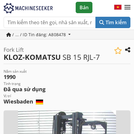
Bán
Tìm kiếm
/ ... / ID Tin đăng: A808478
Fork Lift
KLOZ-KOMATSU
SB 15 RJL-7
Năm sản xuất
1990
Tình trạng
Đã qua sử dụng
Vị trí
Wiesbaden