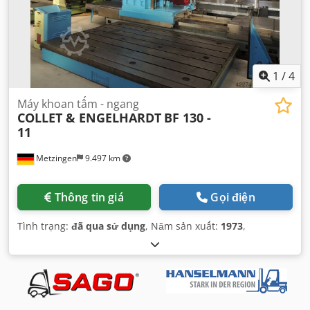
1
/
4
Máy khoan tấm - ngang
COLLET & ENGELHARDT
BF 130 -
11
Metzingen
9.497 km
Thông tin giá
Gọi điện
Tình trạng:
đã qua sử dụng
, Năm sản xuất:
1973
,