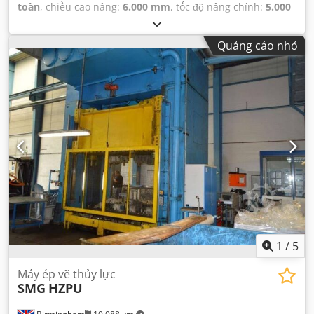
toàn
, chiều cao nâng:
6.000 mm
, tốc độ nâng chính:
5.000
mm/phút
,
Quảng cáo nhỏ
1
/
5
Máy ép vẽ thủy lực
SMG
HZPU