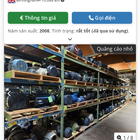
Birmingham
10.088 km
Thông tin giá
Gọi điện
Năm sản xuất:
2008
, Tình trạng:
rất tốt (đã qua sử dụng)
,
Quảng cáo nhỏ
1
/
8