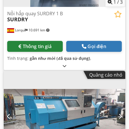
1
/
3
Nồi hấp quay SURDRY 1 B
SURDRY
Lorquí
10.691 km
Thông tin giá
Gọi điện
Tình trạng:
gần như mới (đã qua sử dụng)
,
Quảng cáo nhỏ