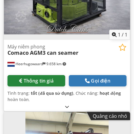
1
/
1
Máy niêm phong
Comaco
AGM3 can seamer
Heerhugowaard
9.658 km
Thông tin giá
Gọi điện
Tình trạng:
tốt (đã qua sử dụng)
, Chức năng:
hoạt động
hoàn toàn
,
Quảng cáo nhỏ