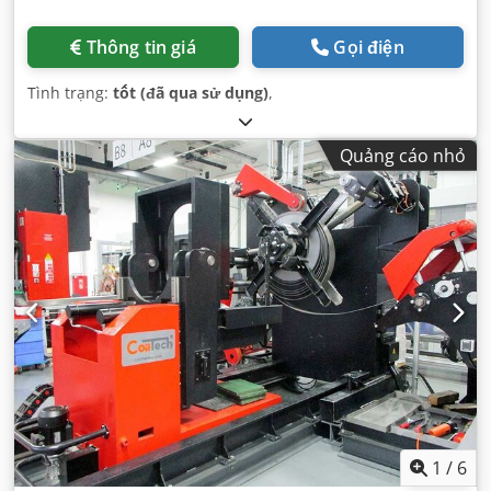
Thông tin giá
Gọi điện
Tình trạng:
tốt (đã qua sử dụng)
,
Quảng cáo nhỏ
1
/
6