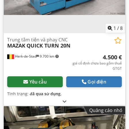
1
/
8
Trung tâm tiện và phay CNC
MAZAK
QUICK TURN 20N
4.500 €
Herk-de-Stad
9.700 km
giá cố định chưa bao gồm thuế
GTGT
Yêu cầu
Gọi điện
Tình trạng:
đã qua sử dụng
,
Quảng cáo nhỏ