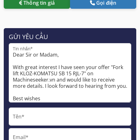
Thông tin giá
Gọi điện
GỬI YÊU CẦU
Tin nhắn*
Tên*
Email*