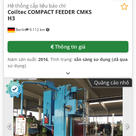
Hệ thống cấp liệu báo chí
Coiltec
COMPACT FEEDER CMKS
H3
Berlin
9.112 km
Thông tin giá
Năm sản xuất:
2016
, Tình trạng:
sẵn sàng sử dụng (đã qua
sử dụng)
,
Quảng cáo nhỏ