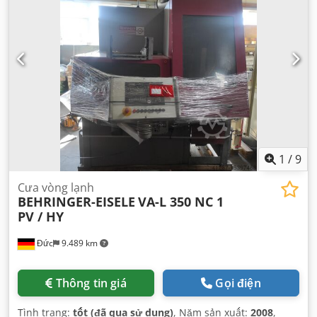
1
/
9
Cưa vòng lạnh
BEHRINGER-EISELE
VA-L 350 NC 1
PV / HY
Đức
9.489 km
Thông tin giá
Gọi điện
Tình trạng:
tốt (đã qua sử dụng)
, Năm sản xuất:
2008
,