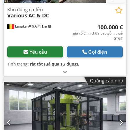
Kho động cơ lớn
Various
AC & DC
100.000 €
Lanaken
9.671 km
giá cố định chưa bao gồm thuế
GTGT
Yêu cầu
Gọi điện
Tình trạng:
rất tốt (đã qua sử dụng)
,
Quảng cáo nhỏ