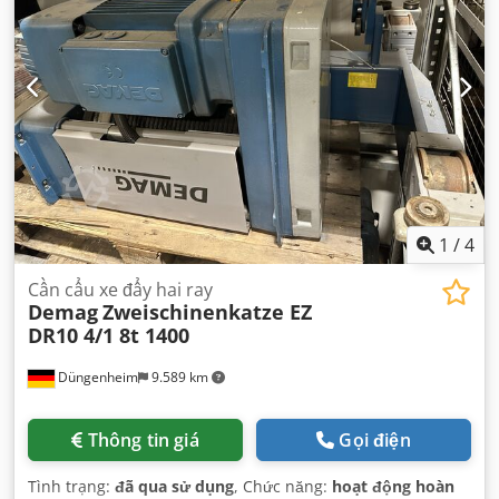
1
/
4
Cần cẩu xe đẩy hai ray
Demag
Zweischinenkatze EZ
DR10 4/1 8t 1400
Düngenheim
9.589 km
Thông tin giá
Gọi điện
Tình trạng:
đã qua sử dụng
, Chức năng:
hoạt động hoàn