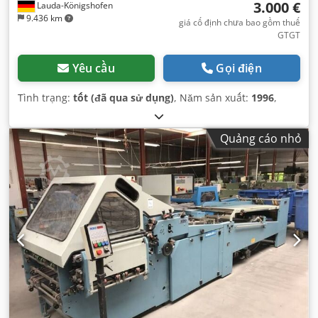
3.000 €
Lauda-Königshofen
9.436 km
giá cố định chưa bao gồm thuế
GTGT
Yêu cầu
Gọi điện
Tình trạng:
tốt (đã qua sử dụng)
, Năm sản xuất:
1996
,
Quảng cáo nhỏ