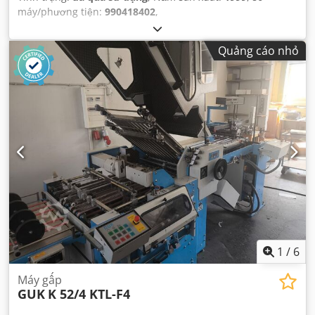
máy/phương tiện:
990418402
,
Quảng cáo nhỏ
1
/
6
Máy gấp
GUK
K 52/4 KTL-F4