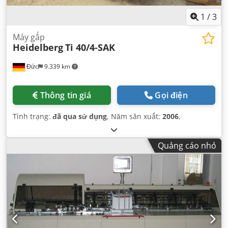
1
/
3
Máy gấp
Heidelberg
Ti 40/4-SAK
Đức
9.339 km
Thông tin giá
Gọi điện
Tình trạng:
đã qua sử dụng
, Năm sản xuất:
2006
,
Quảng cáo nhỏ