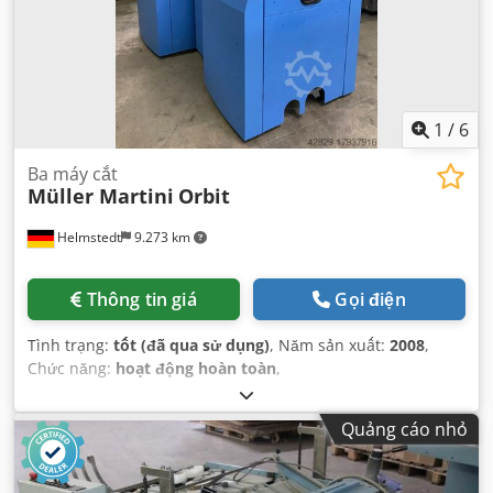
1
/
6
Ba máy cắt
Müller Martini
Orbit
Helmstedt
9.273 km
Thông tin giá
Gọi điện
Tình trạng:
tốt (đã qua sử dụng)
, Năm sản xuất:
2008
,
Chức năng:
hoạt động hoàn toàn
,
Quảng cáo nhỏ