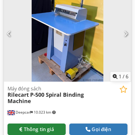
1
/
6
Máy đóng sách
Rilecart
P-500 Spiral Binding
Machine
Deepcar
10.023 km
Thông tin giá
Gọi điện