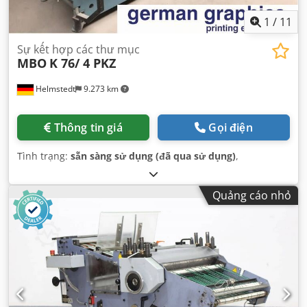
1
/
11
Sự kết hợp các thư mục
MBO
K 76/ 4 PKZ
Helmstedt
9.273 km
Thông tin giá
Gọi điện
Tình trạng:
sẵn sàng sử dụng (đã qua sử dụng)
,
Quảng cáo nhỏ