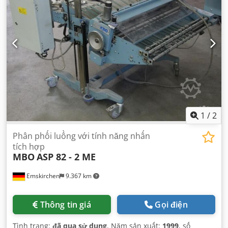
1
/
2
Phân phối luồng với tính năng nhấn
tích hợp
MBO
ASP 82 - 2 ME
Emskirchen
9.367 km
Thông tin giá
Gọi điện
Tình trạng:
đã qua sử dụng
, Năm sản xuất:
1999
, số