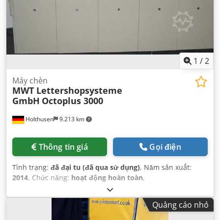
1
/
2
Máy chèn
MWT Lettershopsysteme
GmbH
Octoplus 3000
Holthusen
9.213 km
Thông tin giá
Gọi điện
Tình trạng:
đã đại tu (đã qua sử dụng)
, Năm sản xuất:
2014
, Chức năng:
hoạt động hoàn toàn
,
Quảng cáo nhỏ