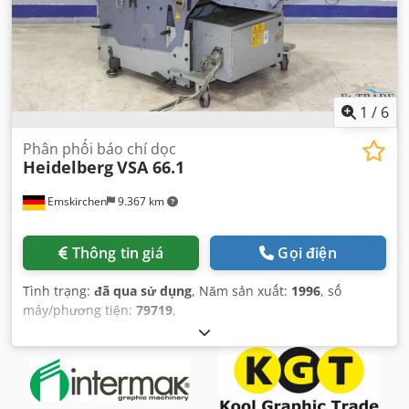
1
/
6
Phân phối báo chí dọc
Heidelberg
VSA 66.1
Emskirchen
9.367 km
Thông tin giá
Gọi điện
Tình trạng:
đã qua sử dụng
, Năm sản xuất:
1996
, số
máy/phương tiện:
79719
,