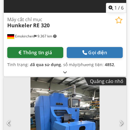
1
/
6
Máy cắt chỉ mục
Hunkeler
RE 320
Emskirchen
9.367 km
Thông tin giá
Gọi điện
Tình trạng:
đã qua sử dụng
, số máy/phương tiện:
4852
,
Quảng cáo nhỏ