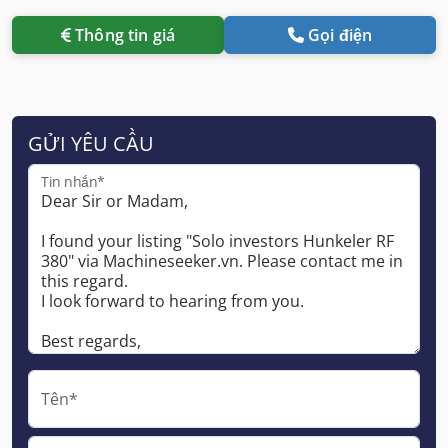
Thông tin giá
Gọi điện
GỬI YÊU CẦU
Tin nhắn*
Tên*