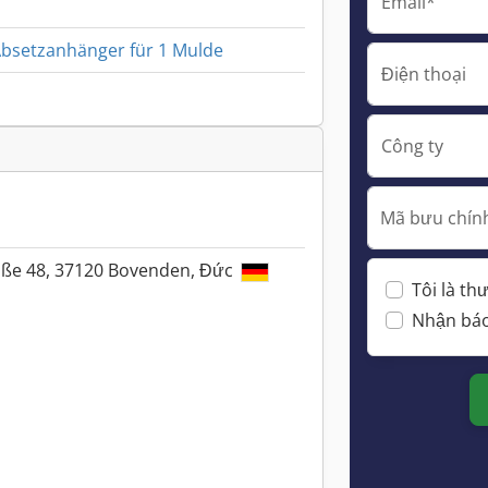
Email*
Absetzanhänger für 1 Mulde
Điện thoại
Công ty
Mã bưu chính
aße 48, 37120 Bovenden, Đức
Tôi là t
Nhận báo