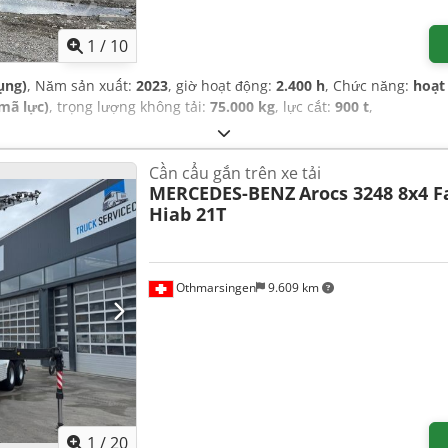
1
/
10
ụng)
, Năm sản xuất:
2023
, giờ hoạt động:
2.400 h
, Chức năng:
hoạt
mã lực)
, trọng lượng không tải:
75.000 kg
, lực cắt:
900 t
,
Cần cẩu gắn trên xe tải
MERCEDES-BENZ
Arocs 3248 8x4 F
Hiab 21T
Othmarsingen
9.609 km
1
/
20