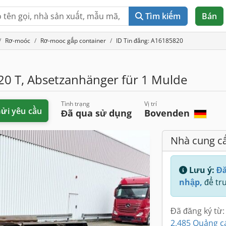
Tìm kiếm
Bán
Rơ-moóc
Rơ-mooc gắp container
ID Tin đăng: A16185820
0 T, Absetzanhänger für 1 Mulde
Tình trạng
Vị trí
ửi yêu cầu
Đã qua sử dụng
Bovenden
Nhà cung c
Lưu ý:
Đă
nhập,
để tru
Đã đăng ký từ:
2.485 Quảng c