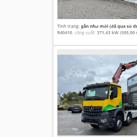
Tình trạng:
gần như mới (đã qua sử d
R40410
, công suất:
371,43 kW (505,00 