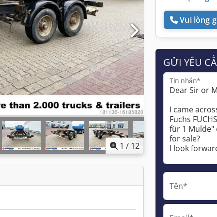
Vui lòng gọ
GỬI YÊU C
Tin nhắn*
1
/
12
Tên*