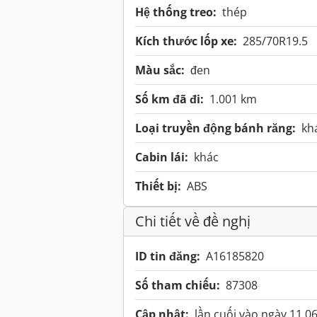
Hệ thống treo:
thép
Kích thước lốp xe:
285/70R19.5
Màu sắc:
đen
Số km đã đi:
1.001 km
Loại truyền động bánh răng:
kh
Cabin lái:
khác
Thiết bị:
ABS
Chi tiết về đề nghị
ID tin đăng:
A16185820
Số tham chiếu:
87308
Cập nhật:
lần cuối vào ngày 11.0