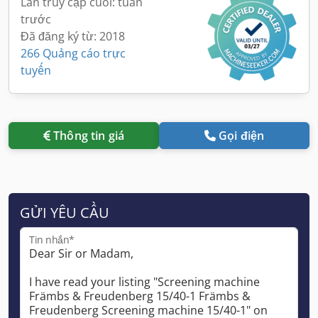
Lần truy cập cuối: tuần
trước
Đã đăng ký từ: 2018
266 Quảng cáo trực
tuyến
Thông tin giá
Gọi điện
GỬI YÊU CẦU
Tin nhắn*