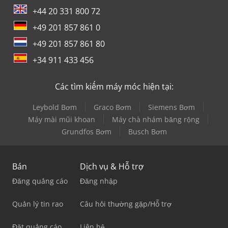
+44 20 331 800 72
+49 201 857 861 0
+49 201 857 861 80
+34 911 433 456
Các tìm kiếm máy móc hiện tại:
Leybold Bơm
Graco Bơm
Siemens Bơm
Máy mài mũi khoan
Máy chà nhám băng rộng
Grundfos Bơm
Busch Bơm
Bán
Dịch vụ & Hỗ trợ
Đăng quảng cáo
Đăng nhập
Quản lý tin rao
Câu hỏi thường gặp/Hỗ trợ
Đặt quảng cáo
Liên hệ