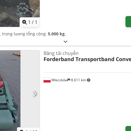
Yêu cầu thêm hình ảnh
1
/
1
, trọng lượng tổng cộng:
5.000 kg
,
Băng tải chuyền
Forderband Transportband Conv
Mleczków
8.611 km