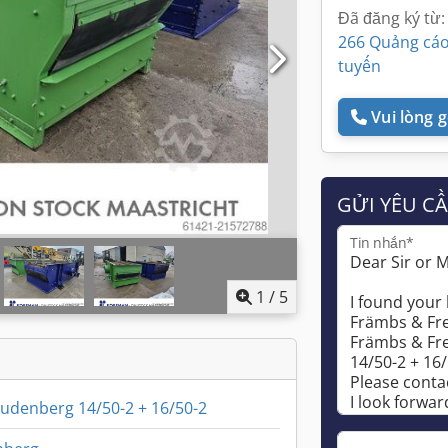
Đã đăng ký từ:
266 Quảng cáo
tuyến
Vui lòng gọ
GỬI YÊU C
Tin nhắn*
1
/
5
udenberg 14/50-2 + 16/50-2