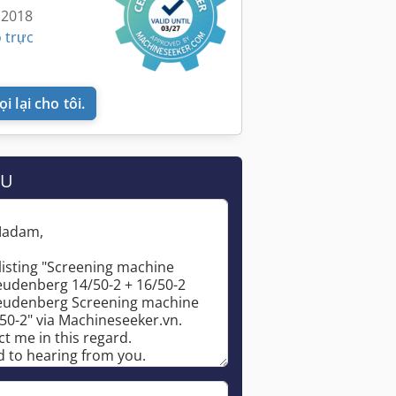
 2018
 trực
i lại cho tôi.
ẦU