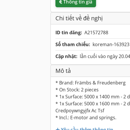
Thông tin giá
Chi tiết về đề nghị
ID tin đăng:
A21572788
Số tham chiếu:
koreman-163923
Cập nhật:
lần cuối vào ngày 20.0
Mô tả
* Brand: Främbs & Freudenberg
* On Stock: 2 pieces
* 1x Surface: 5000 x 1400 mm - 2 
* 1x Surface: 5000 x 1600 mm - 2 
Credpoywngyjfx Ac Tsf
* Incl.: E-motor and springs.
Yêu cầu thêm thông tin