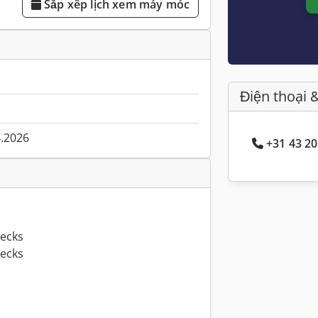
Sắp xếp lịch xem máy móc
Điện thoại 
4.2026
+31 43 20
decks
decks