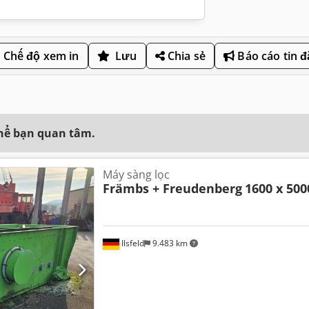
Chế độ xem in
Lưu
Chia sẻ
Báo cáo tin 
thể bạn quan tâm.
Máy sàng lọc
Främbs + Freudenberg
1600 x 500
Ilsfeld
9.483 km