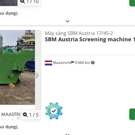
1
/
10
sử dụng)
,
Máy sàng SBM Austria 17/45-2
SBM Austria
Screening machine 1
Maastricht
9.666 km
1
/
5
sử dụng)
,