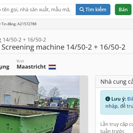
Tìm kiếm
Bán
D Tin đăng: A21572788
14/50-2 + 16/50-2
Screening machine 14/50-2 + 16/50-2
Vị trí
dụng
Maastricht
Nhà cung c
Lưu ý:
Đă
nhập,
để tru
Lần truy cập c
tuần trước