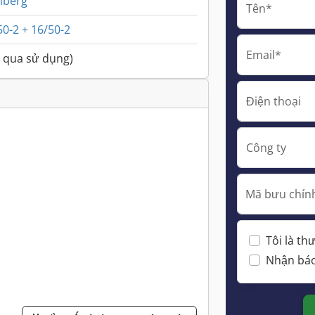
nberg
Tên*
0-2 + 16/50-2
Email*
 qua sử dụng)
Điện thoại
Công ty
Mã bưu chính
Tôi là t
Nhận báo