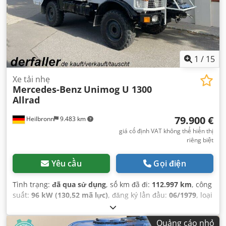
1
/
15
Xe tải nhẹ
Mercedes-Benz
Unimog U 1300
Allrad
79.900 €
Heilbronn
9.483 km
giá cố định VAT không thể hiển thị
riêng biệt
Yêu cầu
Gọi điện
Tình trạng:
đã qua sử dụng
, số km đã đi:
112.997 km
, công
suất:
96 kW (130,52 mã lực)
, đăng ký lần đầu:
06/1979
, loại
nhiên liệu:
diesel
, trọng lượng tổng cộng:
7.490 kg
, cấu
hình trục:
2 trục
, màu sắc:
trắng
, loại truyền động bánh
Quảng cáo nhỏ