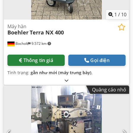
1
/
10
Máy hàn
Boehler
Terra NX 400
Bocholt
9.572 km
Thông tin giá
Gọi điện
Tình trạng:
gần như mới (máy trưng bày)
,
Quảng cáo nhỏ