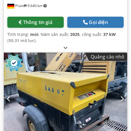
Prüm
9.640 km
Thông tin giá
Gọi điện
Tình trạng:
mới
, Năm sản xuất:
2025
, công suất:
37 kW
(50,31 mã lực)
,
Quảng cáo nhỏ