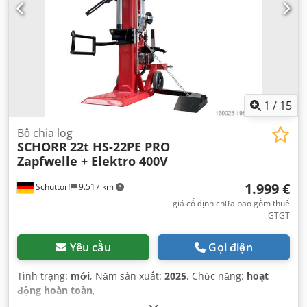
1
/
15
Bộ chia log
SCHORR
22t HS-22PE PRO
Zapfwelle + Elektro 400V
1.999 €
Schüttorf
9.517 km
giá cố định chưa bao gồm thuế
GTGT
Yêu cầu
Gọi điện
Tình trạng:
mới
, Năm sản xuất:
2025
, Chức năng:
hoạt
động hoàn toàn
,