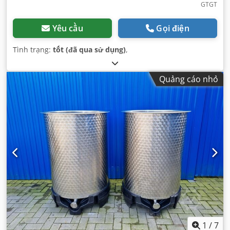
GTGT
Yêu cầu
Gọi điện
Tình trạng:
tốt (đã qua sử dụng)
,
Quảng cáo nhỏ
1
/
7