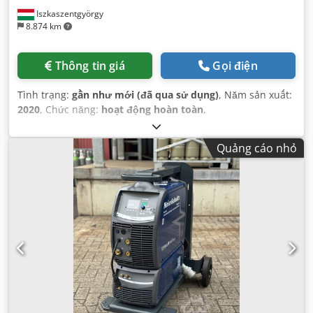
Iszkaszentgyörgy
8.874 km
Thông tin giá
Gọi điện
Tình trạng:
gần như mới (đã qua sử dụng)
, Năm sản xuất:
2020
, Chức năng:
hoạt động hoàn toàn
,
Quảng cáo nhỏ