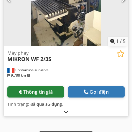
1
/
5
Máy phay
MIKRON
WF 2/3S
Contamine-sur-Arve
9.788 km
Thông tin giá
Gọi điện
Tình trạng:
đã qua sử dụng
,