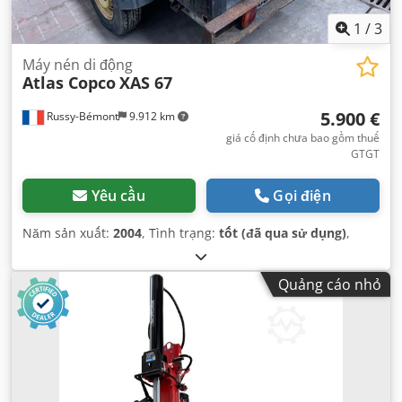
1
/
3
Máy nén di động
Atlas Copco
XAS 67
5.900 €
Russy-Bémont
9.912 km
giá cố định chưa bao gồm thuế
GTGT
Yêu cầu
Gọi điện
Năm sản xuất:
2004
, Tình trạng:
tốt (đã qua sử dụng)
,
Quảng cáo nhỏ