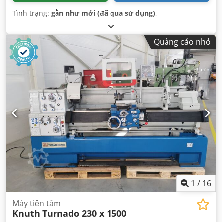
Tình trạng:
gần như mới (đã qua sử dụng)
,
Quảng cáo nhỏ
1
/
16
Máy tiện tâm
Knuth
Turnado 230 x 1500