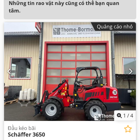
Những tin rao vặt này cũng có thể bạn quan
tâm.
Quảng cáo nhỏ
1
/
4
Đầu kéo bãi
Schäffer
3650