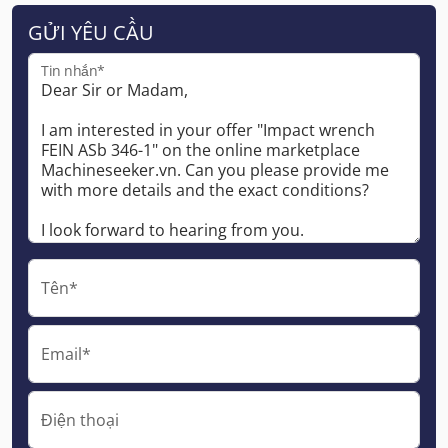
GỬI YÊU CẦU
Tin nhắn*
Tên*
Email*
Điện thoại