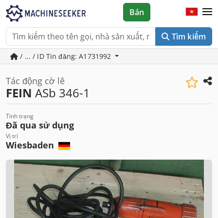
Bán
Tìm kiếm
/ ... / ID Tin đăng: A1731992
Tác động cờ lê
FEIN
ASb 346-1
Tình trạng
Đã qua sử dụng
Vị trí
Wiesbaden