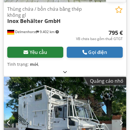
Thùng chứa / bồn chứa bằng thép
không gỉ
Inox Behälter GmbH
795 €
Delmenhorst
9.402 km
VB chưa bao gồm thuế GTGT
Yêu cầu
Gọi điện
Tình trạng:
mới
,
Quảng cáo nhỏ