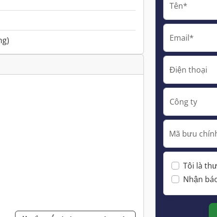
Tên*
Email*
ng)
Điện thoại
Công ty
Mã bưu chính
Tôi là t
Nhận báo