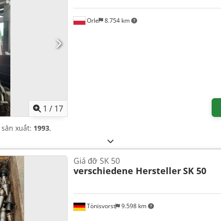
Orle
8.754 km
1
/
17
 sản xuất:
1993
,
Giá đỡ SK 50
verschiedene Hersteller
SK 50
Tönisvorst
9.598 km