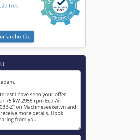
cáo trực
i lại cho tôi.
ẦU