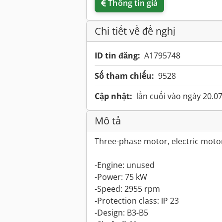
Thông tin giá
Chi tiết về đề nghị
ID tin đăng:
A1795748
Số tham chiếu:
9528
Cập nhật:
lần cuối vào ngày 20.0
Mô tả
Three-phase motor, electric moto
-Engine: unused
-Power: 75 kW
-Speed: 2955 rpm
-Protection class: IP 23
-Design: B3-B5