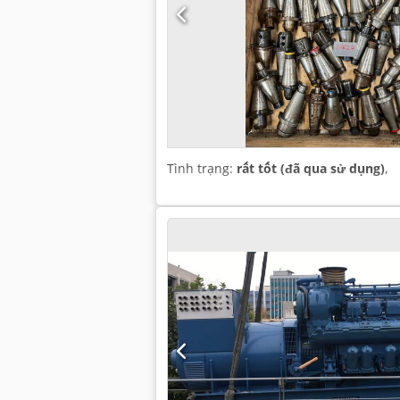
Tình trạng:
rất tốt (đã qua sử dụng)
,