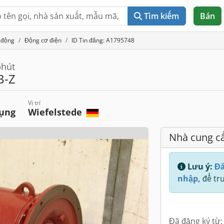
Tìm kiếm
Bán
 động
Động cơ điện
ID Tin đăng: A1795748
phút
B-Z
Vị trí
dụng
Wiefelstede
Nhà cung c
Lưu ý:
Đă
nhập,
để tru
Đã đăng ký từ: