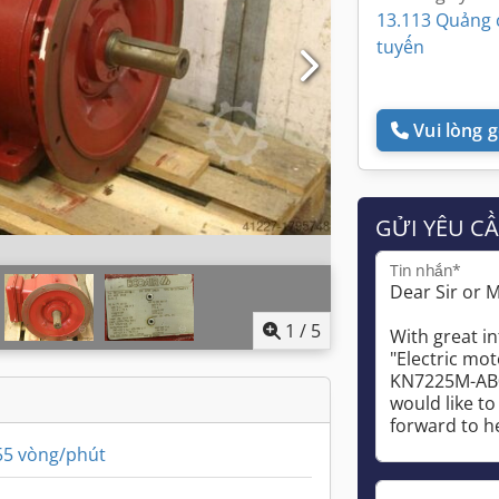
13.113 Quảng 
tuyến
Vui lòng gọ
GỬI YÊU C
Tin nhắn*
1
/
5
55 vòng/phút