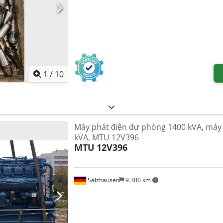
1
/
10
Máy phát điện dự phòng 1400 kVA, máy 
kVA, MTU 12V396
MTU
12V396
Salzhausen
9.300 km