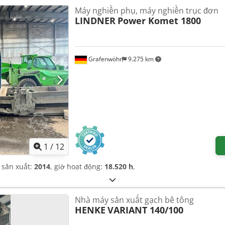
Máy nghiền phụ, máy nghiền trục đơn
LINDNER
Power Komet 1800
Grafenwöhr
9.275 km
1
/
12
 sản xuất:
2014
, giờ hoạt động:
18.520 h
,
Nhà máy sản xuất gạch bê tông
HENKE
VARIANT 140/100