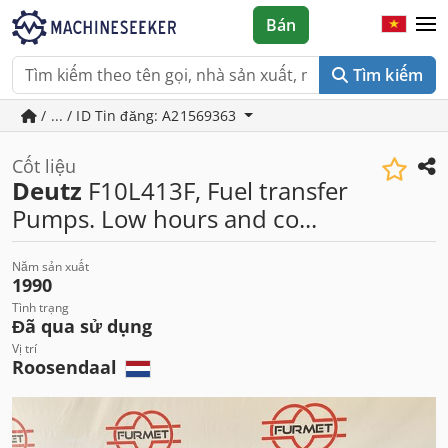
Bán
Tìm kiếm
/ ... / ID Tin đăng: A21569363
Cốt liệu
Deutz
F10L413F, Fuel transfer
Pumps. Low hours and co...
Năm sản xuất
1990
Tình trạng
Đã qua sử dụng
Vị trí
Roosendaal