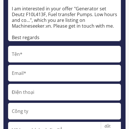
Tên*
Email*
Điện thoại
Công ty
đất