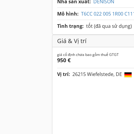
Nhà sản xuất:
DENISON
Mô hình:
T6CC 022 005 1R00 C11
Tình trạng:
tốt (đã qua sử dụng)
Giá & Vị trí
giá cố định chưa bao gồm thuế GTGT
950 €
Vị trí:
26215 Wiefelstede, DE