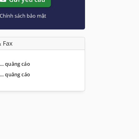
Chính sách bảo mật
& Fax
... quảng cáo
... quảng cáo