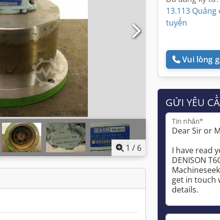
13.113 Quảng 
tuyến
Vui lòng gọ
GỬI YÊU C
Tin nhắn*
1
/
6