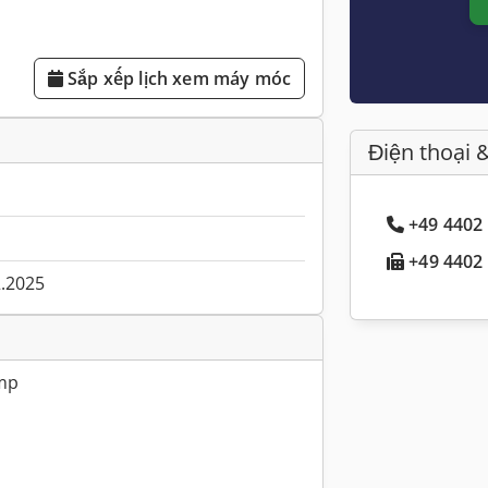
Sắp xếp lịch xem máy móc
Điện thoại 
+49 4402 
+49 4402 
2.2025
ump