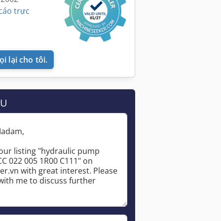
cáo trực
i lại cho tôi.
ẦU