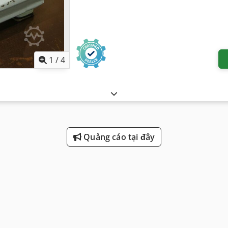
1
/
4
Quảng cáo tại đây