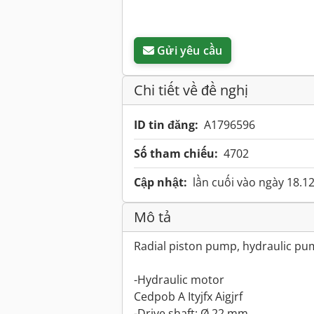
Gửi yêu cầu
Chi tiết về đề nghị
ID tin đăng:
A1796596
Số tham chiếu:
4702
Cập nhật:
lần cuối vào ngày 18.1
Mô tả
Radial piston pump, hydraulic p
-Hydraulic motor
Cedpob A Ityjfx Aigjrf
-Drive shaft: Ø 22 mm