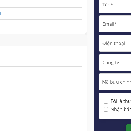
Tên*
1
Email*
Điện thoại
Công ty
Mã bưu chính
Tôi là t
Nhận báo