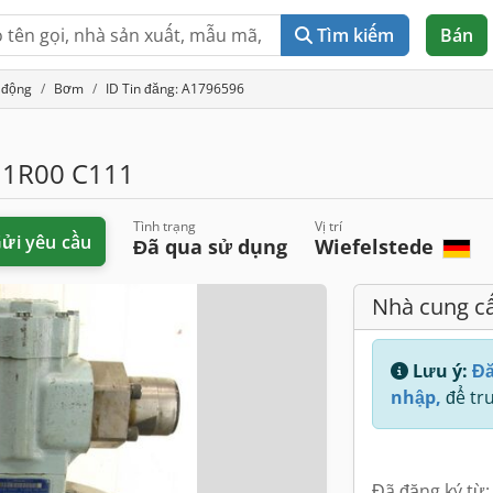
Tìm kiếm
Bán
 động
Bơm
ID Tin đăng: A1796596
 1R00 C111
Tình trạng
Vị trí
ửi yêu cầu
Đã qua sử dụng
Wiefelstede
Nhà cung c
Lưu ý:
Đă
nhập,
để tru
Đã đăng ký từ: