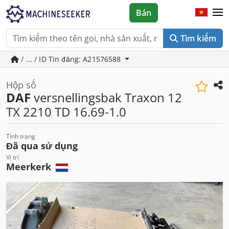
Bán
Tìm kiếm
/ ... / ID Tin đăng: A21576588
Hộp số
DAF
versnellingsbak Traxon 12
TX 2210 TD 16.69-1.0
Tình trạng
Đã qua sử dụng
Vị trí
Meerkerk