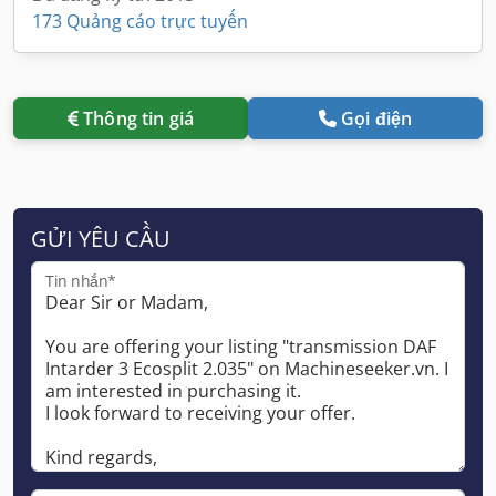
173 Quảng cáo trực tuyến
Thông tin giá
Gọi điện
GỬI YÊU CẦU
Tin nhắn*