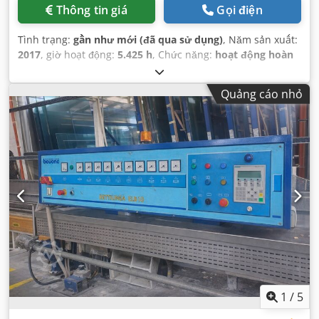
Thông tin giá
Gọi điện
Tình trạng:
gần như mới (đã qua sử dụng)
, Năm sản xuất:
2017
, giờ hoạt động:
5.425 h
, Chức năng:
hoạt động hoàn
toàn
,
Quảng cáo nhỏ
1
/
5