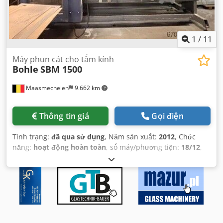
1
/
11
Máy phun cát cho tấm kính
Bohle
SBM 1500
Maasmechelen
9.662 km
Thông tin giá
Gọi điện
Tình trạng:
đã qua sử dụng
, Năm sản xuất:
2012
, Chức
năng:
hoạt động hoàn toàn
, số máy/phương tiện:
18/12
,
tổng chiều dài:
4.100 mm
, tổng chiều rộng:
1.850 mm
,
tổng chiều cao:
2.400 mm
, trọng lượng tổng cộng:
800 kg
,
dòng điện đầu vào:
16 A
, tần số đầu vào:
50 Hz
, loại dòng
điện đầu vào:
ba pha
, điện áp đầu vào:
400 V
, công suất:
2
kW (2,72 mã lực)
,