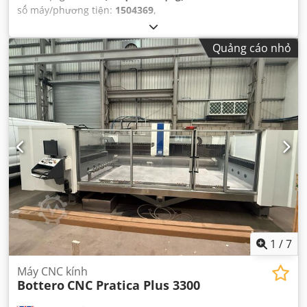
số máy/phương tiện:
1504369
,
Quảng cáo nhỏ
1
/
7
Máy CNC kính
Bottero
CNC Pratica Plus 3300