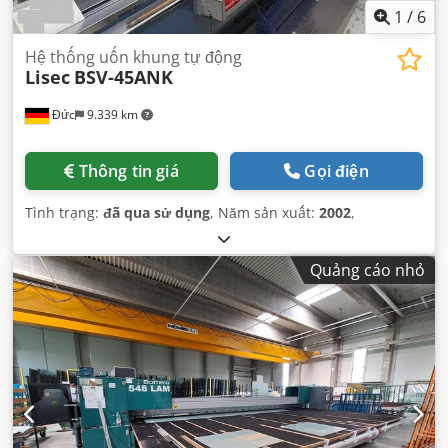
1
/
6
Hệ thống uốn khung tự động
Lisec
BSV-45ANK
Đức
9.339 km
Thông tin giá
Gọi điện
Tình trạng:
đã qua sử dụng
, Năm sản xuất:
2002
,
Quảng cáo nhỏ