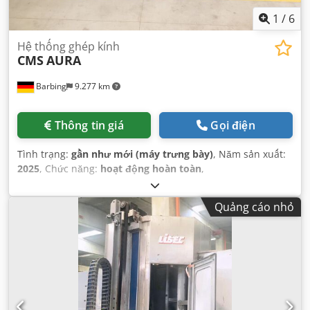
1
/
6
Hệ thống ghép kính
CMS
AURA
Barbing
9.277 km
Thông tin giá
Gọi điện
Tình trạng:
gần như mới (máy trưng bày)
, Năm sản xuất:
2025
, Chức năng:
hoạt động hoàn toàn
,
Quảng cáo nhỏ