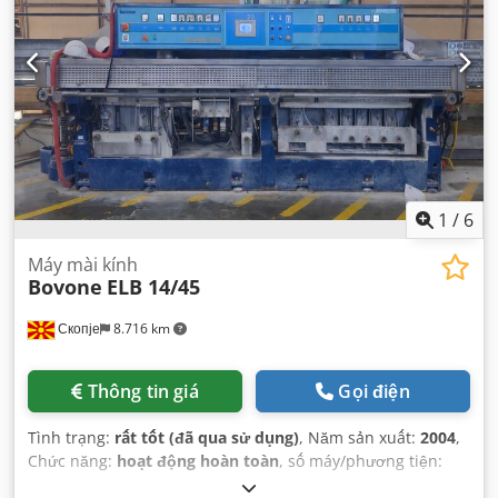
1
/
6
Máy mài kính
Bovone
ELB 14/45
Скопје
8.716 km
Thông tin giá
Gọi điện
Tình trạng:
rất tốt (đã qua sử dụng)
, Năm sản xuất:
2004
,
Chức năng:
hoạt động hoàn toàn
, số máy/phương tiện:
04121522
, tổng chiều dài:
10.000 mm
, tổng chiều rộng: