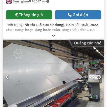
Birmingham
10.087 km
Thông tin giá
Gọi điện
Tình trạng:
rất tốt (đã qua sử dụng)
, Năm sản xuất:
2022
,
Chức năng:
hoạt động hoàn toàn
, tổng chiều dài:
6.490
mm
, tổng chiều rộng:
3.220 mm
,
Quảng cáo nhỏ