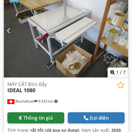
1
/
7
MÁY CẮT Đòn Bẩy
IDEAL
1080
Bischofszell
9.533 km
Thông tin giá
Gọi điện
Tình trạng:
rất tốt (đã qua sử dụng)
, Năm sản xuất:
2020
,