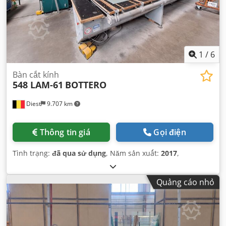
1
/
6
Bàn cắt kính
548 LAM-61
BOTTERO
Diest
9.707 km
Thông tin giá
Gọi điện
Tình trạng:
đã qua sử dụng
, Năm sản xuất:
2017
,
Quảng cáo nhỏ