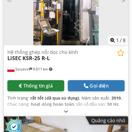
1
/
8
Hệ thống ghép nối dọc cho kính
LiSEC
KSR-25 R-L
Szczecin
9.011 km
Thông tin giá
Gọi điện
Tình trạng:
rất tốt (đã qua sử dụng)
, Năm sản xuất:
2010
,
Chức năng:
hoạt động hoàn toàn
, tần số đầu vào:
50 Hz
,
điện áp đầu vào:
400 V
, áp suất:
6 thanh
,
Quảng cáo nhỏ