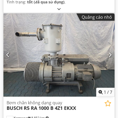
Tình trạng:
tốt (đã qua sử dụng)
,
Quảng cáo nhỏ
1
/
7
Bơm chân không dạng quay
BUSCH
R5 RA 1000 B 4Z1 EKXX
Krotoszyn
8.852 km