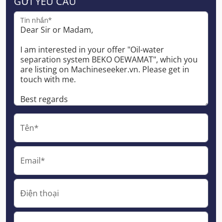
GỬI YÊU CẦU
Tin nhắn*
Tên*
Email*
Điện thoại