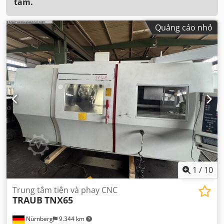
tâm.
Quảng cáo nhỏ
1
/
10
Trung tâm tiện và phay CNC
TRAUB
TNX65
Nürnberg
9.344 km