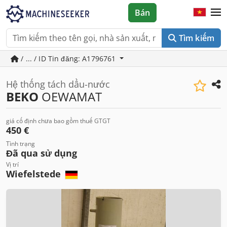
Bán
Tìm kiếm
/ ... / ID Tin đăng: A1796761
Hệ thống tách dầu-nước
BEKO
OEWAMAT
giá cố định chưa bao gồm thuế GTGT
450 €
Tình trạng
Đã qua sử dụng
Vị trí
Wiefelstede