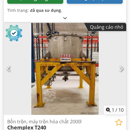
Tình trạng:
đã qua sử dụng
,
Quảng cáo nhỏ
1
/
10
Bồn trộn, máy trộn hóa chất 2000l
Chemplex
T240