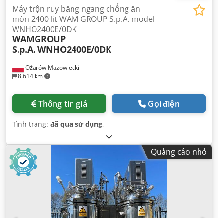
Máy trộn ruy băng ngang chống ăn
mòn 2400 lít WAM GROUP S.p.A. model
WNHO2400E/0DK
WAMGROUP
S.p.A.
WNHO2400E/0DK
Ożarów Mazowiecki
8.614 km
Thông tin giá
Gọi điện
Tình trạng:
đã qua sử dụng
,
Quảng cáo nhỏ