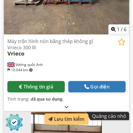
1
/
6
Máy trộn hình nón bằng thép không gỉ
Vrieco 300 lít
Vrieco
Vương quốc Anh
10.044 km
Thông tin giá
Gọi điện
Tình trạng:
đã qua sử dụng
,
Quảng cáo nhỏ
Lưu tìm kiếm