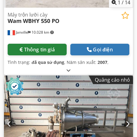
1
/
14
Máy trộn lưỡi cày
Wam
WBHY 550 PO
Janville
10.028 km
Thông tin giá
Gọi điện
Tình trạng:
đã qua sử dụng
, Năm sản xuất:
2007
,
Quảng cáo nhỏ