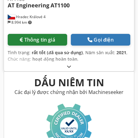
AT Engineering
AT1100
Hradec Králové 4
8.994 km
Thông tin giá
Gọi điện
Tình trạng:
rất tốt (đã qua sử dụng)
, Năm sản xuất:
2021
,
Chức năng:
hoạt động hoàn toàn
,
DẤU NIÊM TIN
Các đại lý được chứng nhận bởi Machineseeker