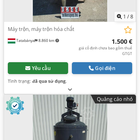
1
/
8
Máy trộn, máy trộn hóa chất
1.500 €
Tatabánya
8.860 km
giá cố định chưa bao gồm thuế
GTGT
Yêu cầu
Gọi điện
Tình trạng:
đã qua sử dụng
,
Quảng cáo nhỏ