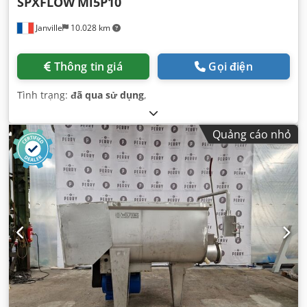
SPXFLOW
Mi5P10
Janville
10.028 km
Thông tin giá
Gọi điện
Tình trạng:
đã qua sử dụng
,
Quảng cáo nhỏ