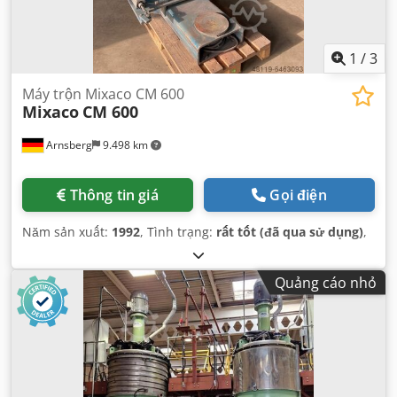
1
/
3
Máy trộn Mixaco CM 600
Mixaco
CM 600
Arnsberg
9.498 km
Thông tin giá
Gọi điện
Năm sản xuất:
1992
, Tình trạng:
rất tốt (đã qua sử dụng)
,
Quảng cáo nhỏ