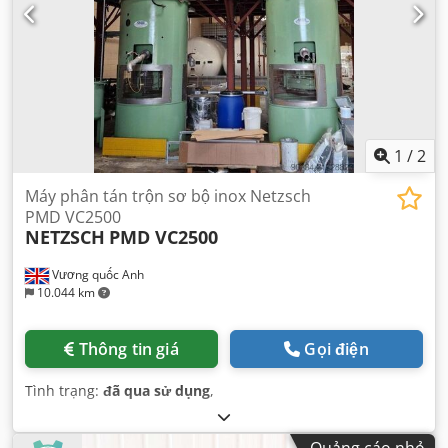
1
/
2
Máy phân tán trộn sơ bộ inox Netzsch
PMD VC2500
NETZSCH
PMD VC2500
Vương quốc Anh
10.044 km
Thông tin giá
Gọi điện
Tình trạng:
đã qua sử dụng
,