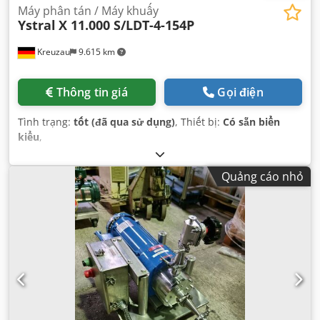
Máy phân tán / Máy khuấy
Ystral
X 11.000 S/LDT-4-154P
Kreuzau
9.615 km
Thông tin giá
Gọi điện
Tình trạng:
tốt (đã qua sử dụng)
, Thiết bị:
Có sẵn biển
kiểu
,
Quảng cáo nhỏ