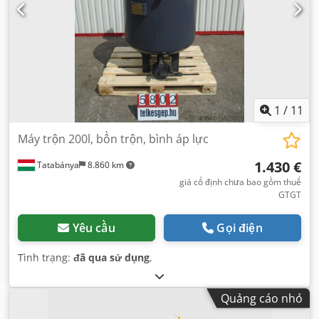
1
/
11
Máy trộn 200l, bồn trộn, bình áp lực
1.430 €
Tatabánya
8.860 km
giá cố định chưa bao gồm thuế
GTGT
Yêu cầu
Gọi điện
Tình trạng:
đã qua sử dụng
,
Quảng cáo nhỏ