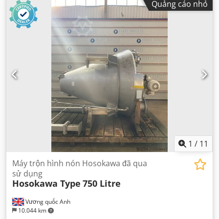
Quảng cáo nhỏ
1
/
11
Máy trộn hình nón Hosokawa đã qua
sử dụng
Hosokawa Type
750 Litre
Vương quốc Anh
10.044 km