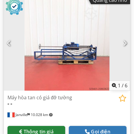
Quảng cáo nhỏ
1
/
6
Máy hòa tan có giá đỡ tường
-
-
Janville
10.028 km
Thông tin giá
Gọi điện