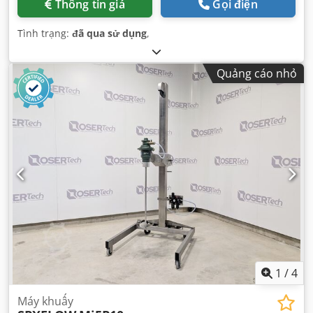
Thông tin giá
Gọi điện
Tình trạng:
đã qua sử dụng
,
Quảng cáo nhỏ
1
/
4
Máy khuấy