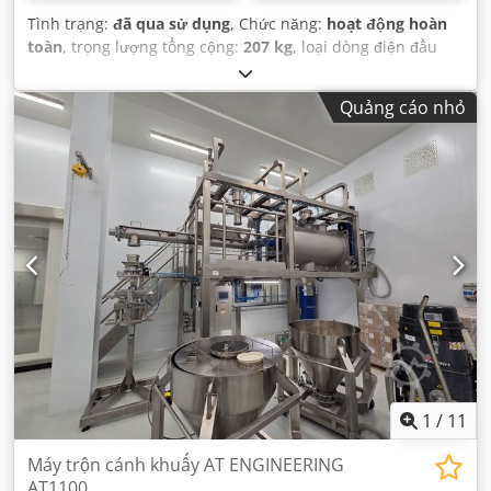
Tình trạng:
đã qua sử dụng
, Chức năng:
hoạt động hoàn
toàn
, trọng lượng tổng cộng:
207 kg
, loại dòng điện đầu
vào:
ba pha
,
Quảng cáo nhỏ
1
/
11
Máy trộn cánh khuấy AT ENGINEERING
AT1100