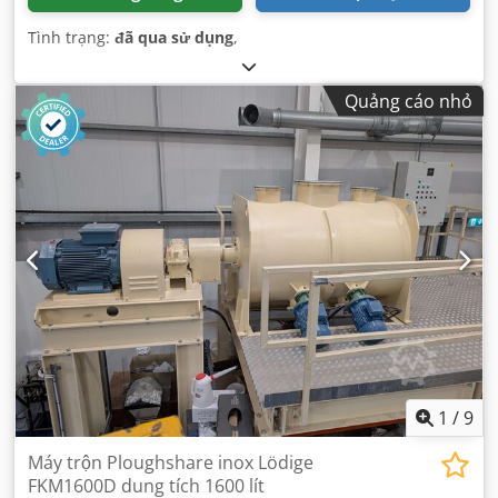
Tình trạng:
đã qua sử dụng
,
Quảng cáo nhỏ
1
/
9
Máy trộn Ploughshare inox Lödige
FKM1600D dung tích 1600 lít