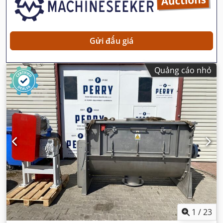
Gửi đấu giá
Quảng cáo nhỏ
1
/
23