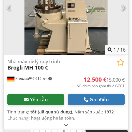
1
/
16
Nhà máy xử lý quy trình
Brogli
MH 100 C
12.500 €
Kreuzau
9.615 km
15.000 €
VB chưa bao gồm thuế GTGT
Yêu cầu
Gọi điện
Tình trạng:
tốt (đã qua sử dụng)
, Năm sản xuất:
1972
,
Chức năng:
hoạt động hoàn toàn
,