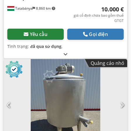
10.000 €
Tatabánya
8.860 km
giá cố định chưa bao gồm thuế
GTGT
Yêu cầu
Gọi điện
Tình trạng:
đã qua sử dụng
,
Quảng cáo nhỏ