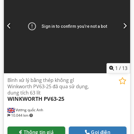
1
/
13
Bình xử lý bằng thép không gỉ
Winkworth PV63-25 đã qua sử dụng,
dung tích 63 lít
WINKWORTH
PV63-25
Vương quốc Anh
10.044 km
Thông tin giá
Gọi điện