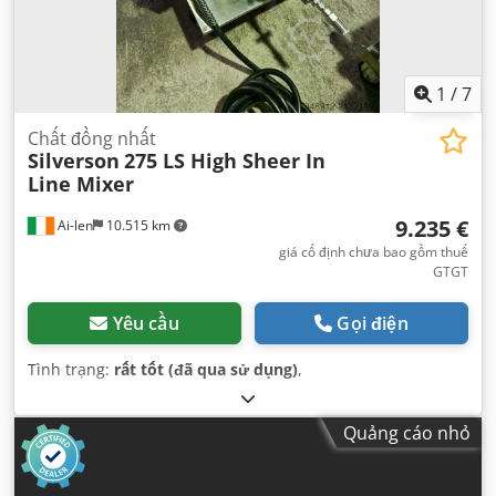
1
/
7
Chất đồng nhất
Silverson
275 LS High Sheer In
Line Mixer
9.235 €
Ai-len
10.515 km
giá cố định chưa bao gồm thuế
GTGT
Yêu cầu
Gọi điện
Tình trạng:
rất tốt (đã qua sử dụng)
,
Quảng cáo nhỏ