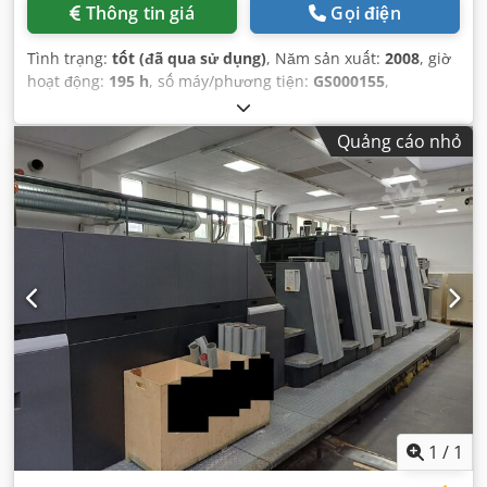
Thông tin giá
Gọi điện
Tình trạng:
tốt (đã qua sử dụng)
, Năm sản xuất:
2008
, giờ
hoạt động:
195 h
, số máy/phương tiện:
GS000155
,
Quảng cáo nhỏ
1
/
1