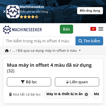
Machineseeker
Đến ứng dụng
Miễn phí tại cửa hàng
Bán
Tìm kiếm
/ ... / Đã qua sử dụng máy in offset 4 màu
Mua máy in offset 4 màu đã sử dụng
(32)
Bộ lọc
Liên quan
Máy in & thiết bị in ấn
Máy in
Xóa tất cả bộ lọc