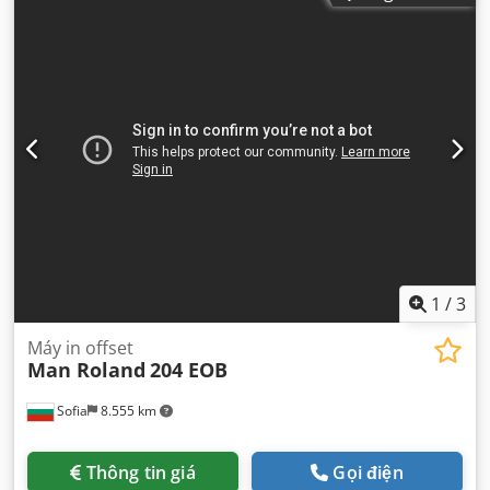
1
/
3
Máy in offset
Man Roland
204 EOB
Sofia
8.555 km
Thông tin giá
Gọi điện