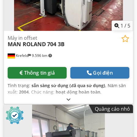
1
/
5
Máy in offset
MAN ROLAND
704 3B
Krefeld
9.596 km
Thông tin giá
Gọi điện
Tình trạng:
sẵn sàng sử dụng (đã qua sử dụng)
, Năm sản
xuất:
2004
, Chức năng:
hoạt động hoàn toàn
,
Quảng cáo nhỏ