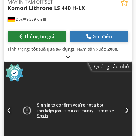
MÁY IN TẤM OFFSET
Komori
Lithrone LS 440 H-LX
Đức
9.339 km
Thông tin giá
Gọi điện
Tình trạng:
tốt (đã qua sử dụng)
, Năm sản xuất:
2008
,
Quảng cáo nhỏ