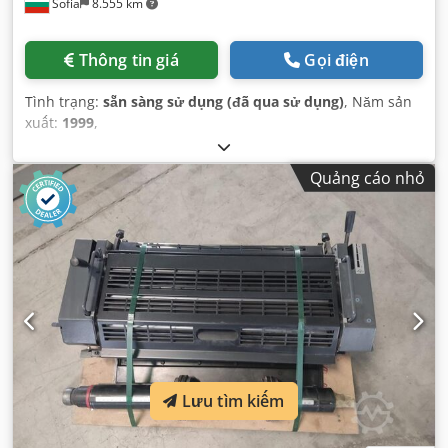
Sofia
8.555 km
Thông tin giá
Gọi điện
Tình trạng:
sẵn sàng sử dụng (đã qua sử dụng)
, Năm sản
xuất:
1999
,
Quảng cáo nhỏ
Lưu tìm kiếm