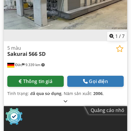
1
/
7
5 màu
Sakurai
566 SD
Đức
9.339 km
Thông tin giá
Gọi điện
Tình trạng:
đã qua sử dụng
, Năm sản xuất:
2006
,
Quảng cáo nhỏ