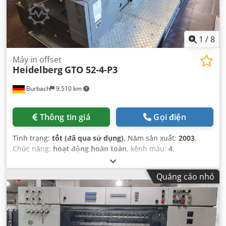
1
/
8
Máy in offset
Heidelberg
GTO 52-4-P3
Burbach
9.510 km
Thông tin giá
Gọi điện
Tình trạng:
tốt (đã qua sử dụng)
, Năm sản xuất:
2003
,
Chức năng:
hoạt động hoàn toàn
, kênh màu:
4
,
Quảng cáo nhỏ