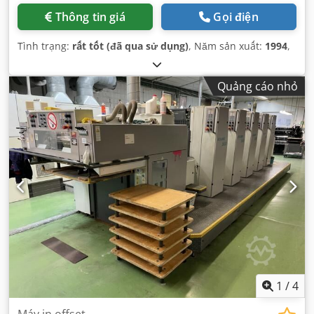
Thông tin giá
Gọi điện
Tình trạng:
rất tốt (đã qua sử dụng)
, Năm sản xuất:
1994
,
Quảng cáo nhỏ
1
/
4