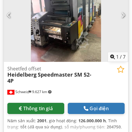
1
/
7
Sheetfed offset
Heidelberg
Speedmaster SM 52-
4P
Schweiz
9.627 km
Thông tin giá
Gọi điện
Năm sản xuất:
2001
, giờ hoạt động:
126.000.000 h
, Tình
trạng:
tốt (đã qua sử dụng)
, số máy/phương tiện:
204750
,