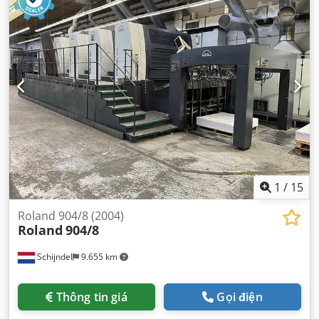
1
/
15
Roland 904/8 (2004)
Roland
904/8
Schijndel
9.655 km
Thông tin giá
Gọi điện