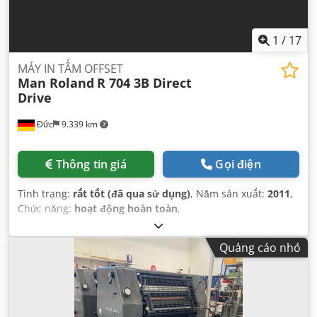
1
/
17
MÁY IN TẤM OFFSET
Man Roland
R 704 3B Direct
Drive
Đức
9.339 km
Thông tin giá
Gọi điện
Tình trạng:
rất tốt (đã qua sử dụng)
, Năm sản xuất:
2011
,
Chức năng:
hoạt động hoàn toàn
,
Quảng cáo nhỏ