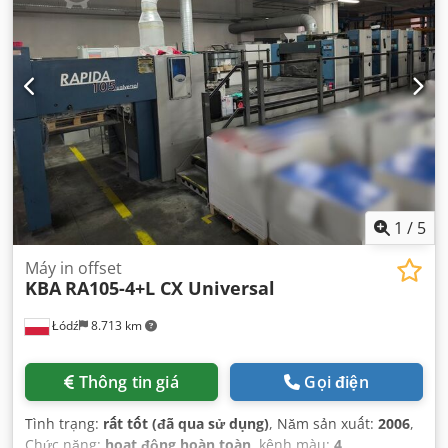
1
/
5
Máy in offset
KBA
RA105-4+L CX Universal
Łódź
8.713 km
Thông tin giá
Gọi điện
Tình trạng:
rất tốt (đã qua sử dụng)
, Năm sản xuất:
2006
,
Chức năng:
hoạt động hoàn toàn
, kênh màu:
4
,