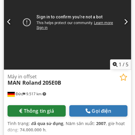
1
/
5
Máy in offset
MAN Roland
205E0B
Đức
9.517 km
Thông tin giá
Gọi điện
Tình trạng:
đã qua sử dụng
, Năm sản xuất:
2007
, giờ hoạt
động:
74.000.000 h
,