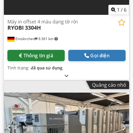
1
/
6
Máy in offset 4 màu dạng tờ rời
RYOBI
3304H
Emskirchen
9.361 km
Thông tin giá
Gọi điện
Tình trạng:
đã qua sử dụng
,
Quảng cáo nhỏ