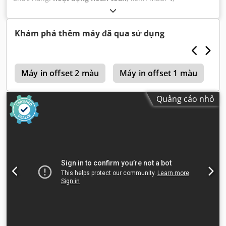
Khám phá thêm máy đã qua sử dụng
2
Máy in offset 2 màu
Máy in offset 1 màu
I
Quảng cáo nhỏ