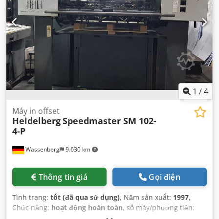
1
/
4
Máy in offset
Heidelberg
Speedmaster SM 102-
4-P
Wassenberg
9.630 km
Thông tin giá
Gọi điện
Tình trạng:
tốt (đã qua sử dụng)
, Năm sản xuất:
1997
,
Chức năng:
hoạt động hoàn toàn
, số máy/phương tiện:
540029
,