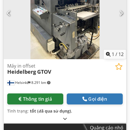
1
/
12
Máy in offset
Heidelberg
GTOV
Helsinki
8.291 km
Thông tin giá
Gọi điện
Tình trạng:
tốt (đã qua sử dụng)
,
Quảng cáo nhỏ