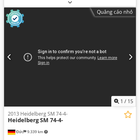
Quảng cáo nhỏ
1
/
15
2013 Heidelberg SM 74-4-
Heidelberg
SM 74-4-
Đức
9.339 km