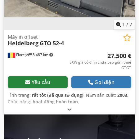
1
/
7
Máy in offset
Heidelberg
GTO 52-4
27.500 €
Florești
8.487 km
EXW giá cố định chưa bao gồm thuế
GTGT
Yêu cầu
Gọi điện
Tình trạng:
rất tốt (đã qua sử dụng)
, Năm sản xuất:
2003
,
Chức năng:
hoạt động hoàn toàn
,