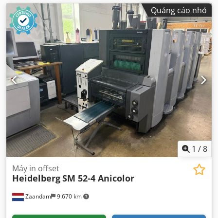
Quảng cáo nhỏ
1
/
8
Máy in offset
Heidelberg
SM 52-4 Anicolor
Zaandam
9.670 km