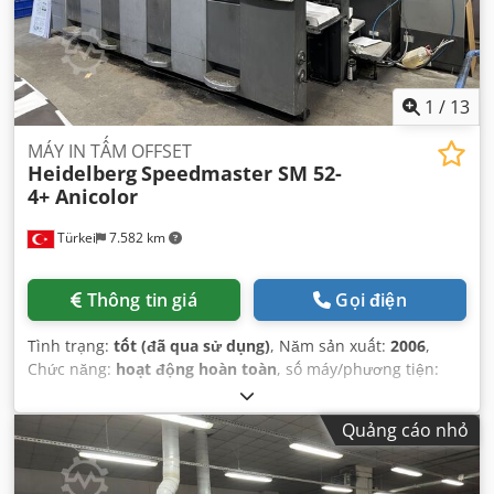
1
/
13
MÁY IN TẤM OFFSET
Heidelberg
Speedmaster SM 52-
4+ Anicolor
Türkei
7.582 km
Thông tin giá
Gọi điện
Tình trạng:
tốt (đã qua sử dụng)
, Năm sản xuất:
2006
,
Chức năng:
hoạt động hoàn toàn
, số máy/phương tiện:
207817
,
Quảng cáo nhỏ