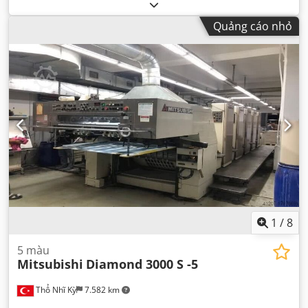
Quảng cáo nhỏ
1
/
8
5 màu
Mitsubishi
Diamond 3000 S -5
Thổ Nhĩ Kỳ
7.582 km