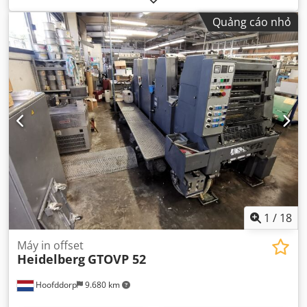
Quảng cáo nhỏ
1
/
18
Máy in offset
Heidelberg
GTOVP 52
Hoofddorp
9.680 km