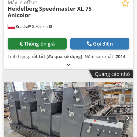
Máy in offset
Heidelberg
Speedmaster XL 75
Anicolor
Kraków
8.709 km
Thông tin giá
Gọi điện
Tình trạng:
rất tốt (đã qua sử dụng)
, Năm sản xuất:
2014
,
Quảng cáo nhỏ