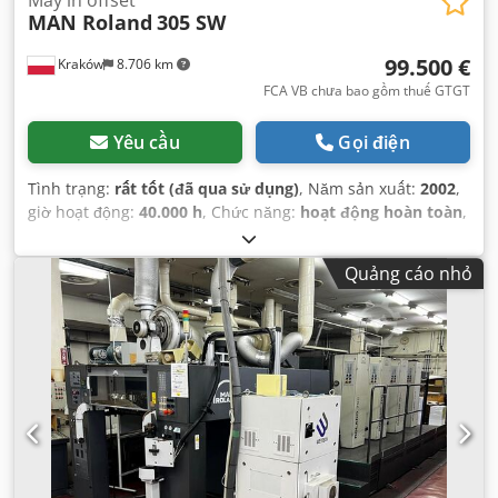
Máy in offset
MAN Roland
305 SW
99.500 €
Kraków
8.706 km
FCA VB chưa bao gồm thuế GTGT
Yêu cầu
Gọi điện
Tình trạng:
rất tốt (đã qua sử dụng)
, Năm sản xuất:
2002
,
giờ hoạt động:
40.000 h
, Chức năng:
hoạt động hoàn toàn
,
kênh màu:
5
, chiều rộng cắt (tối đa):
790 mm
,
Quảng cáo nhỏ