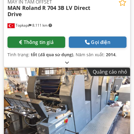
MÁY IN TẤM OFFSET
MAN Roland
R 704 3B LV Direct
Drive
Topkapı
8.111 km
Thông tin giá
Gọi điện
Tình trạng:
tốt (đã qua sử dụng)
, Năm sản xuất:
2014
,
Quảng cáo nhỏ