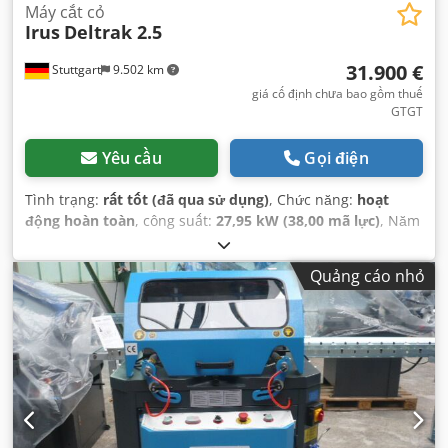
Máy cắt cỏ
Irus
Deltrak 2.5
31.900 €
Stuttgart
9.502 km
giá cố định chưa bao gồm thuế
GTGT
Yêu cầu
Gọi điện
Tình trạng:
rất tốt (đã qua sử dụng)
, Chức năng:
hoạt
động hoàn toàn
, công suất:
27,95 kW (38,00 mã lực)
, Năm
sản xuất:
2017
, giờ hoạt động:
1.751 h
,
Quảng cáo nhỏ