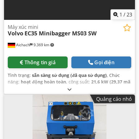
1
/
23
Máy xúc mini
Volvo
EC35 Minibagger MS03 SW
Aichach
9.369 km
Thông tin giá
Gọi điện
Tình trạng:
sẵn sàng sử dụng (đã qua sử dụng)
, Chức
năng:
hoạt động hoàn toàn
, công suất:
21,6 kW (29,37 mã
lực)
, màu sắc:
vàng
, trọng lượng vận hành:
3.540 kg
, Năm
sản xuất:
2004
, giờ hoạt động:
5.900 h
, Thiết bị:
dải xích
Quảng cáo nhỏ
cao su, thiết bị thay đổi nhanh
,