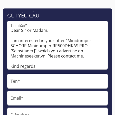
GỬI YÊU CẦU
Tin nhắn*
Tên*
Email*
Điện thoại