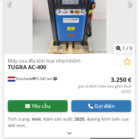
1
/
9
Máy cưa đĩa kim loại nhẹ/nhôm
TUGRA
AC-400
3.250 €
Enschede
9.542 km
giá cố định chưa bao gồm thuế
GTGT
Yêu cầu
Gọi điện
Tình trạng:
mới
, Năm sản xuất:
2025
, đường kính lưỡi cưa:
400 mm
,