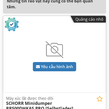
Những tin rao vặt này cũng có thể bạn quan
tâm.
Quảng cáo nhỏ
Yêu cầu hình ảnh
Máy xúc lật được theo dõi
SCHORR
Minidumper
RR500DHKAS PRO [Selbstlader]