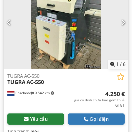
1
/
6
TUGRA AC-550
TUGRA
AC-550
4.250 €
Enschede
9.542 km
giá cố định chưa bao gồm thuế
GTGT
Yêu cầu
Gọi điện
Tình trạng:
mới
,