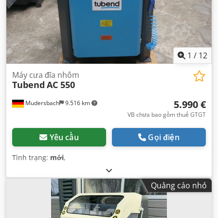
1
/
12
Máy cưa đĩa nhôm
Tubend
AC 550
5.990 €
Mudersbach
9.516 km
VB chưa bao gồm thuế GTGT
Yêu cầu
Gọi điện
Tình trạng:
mới
,
Quảng cáo nhỏ