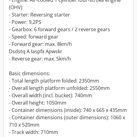
- Engine: Air-cooled 1 cylinder four-stroke engine
(OHV)
- Starter: Reversing starter
- Power: 9,2PS
- Gearbox: 6 forward gears / 2 reverse gears
- Speed: forward gear
- Forward gear: max. 8km/h
Dsdstq A Iaspfx Apwskr
- Reverse gear: max. 5km/h
Basic dimensions:
- Total length platform folded: 2350mm
- Overall length platform unfolded: 2550mm
- Overall width (incl. bucket): 740mm
- Overall height: 1050mm
- Container dimensions (inside): 740 x 665 x 435mm
- Container dimensions (outer dimensions): 1060 x
710 x 520mm
- Track width: 710mm