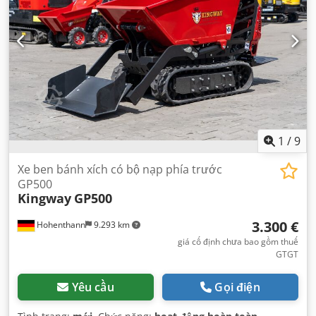
1
/
9
Xe ben bánh xích có bộ nạp phía trước
GP500
Kingway
GP500
3.300 €
Hohenthann
9.293 km
giá cố định chưa bao gồm thuế
GTGT
Yêu cầu
Gọi điện