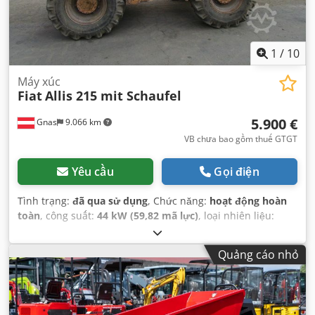
1
/
10
Máy xúc
Fiat
Allis 215 mit Schaufel
5.900 €
Gnas
9.066 km
VB chưa bao gồm thuế GTGT
Yêu cầu
Gọi điện
Tình trạng:
đã qua sử dụng
, Chức năng:
hoạt động hoàn
toàn
, công suất:
44 kW (59,82 mã lực)
, loại nhiên liệu:
diesel
, loại truyền động:
Diesel
,
Quảng cáo nhỏ