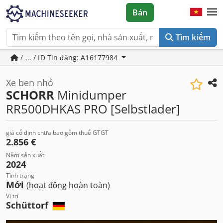
Bán
Tìm kiếm
/ ... / ID Tin đăng: A16177984
Xe ben nhỏ
SCHORR
Minidumper
RR500DHKAS PRO [Selbstlader]
giá cố định chưa bao gồm thuế GTGT
2.856 €
Năm sản xuất
2024
Tình trạng
Mới
(hoạt động hoàn toàn)
Vị trí
Schüttorf