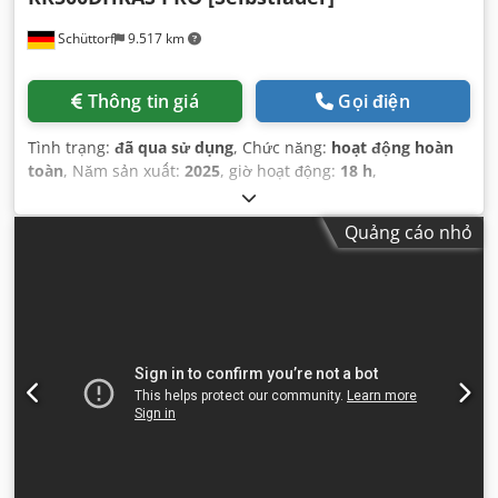
Schüttorf
9.517 km
Thông tin giá
Gọi điện
Tình trạng:
đã qua sử dụng
, Chức năng:
hoạt động hoàn
toàn
, Năm sản xuất:
2025
, giờ hoạt động:
18 h
,
Quảng cáo nhỏ