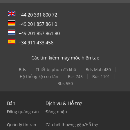
+44 20 331 800 72
+49 201 857 861 0
+49 201 857 861 80
+34 911 433 456
Các tìm kiếm máy móc hiện tại:
Bds
Thiết bị phun đá khô
Bds Mab 480
Hệ thống kệ con lăn
Bcs 745
Bds 1101
Bbs 550
Bán
Dịch vụ & Hỗ trợ
Đăng quảng cáo
Đăng nhập
Quản lý tin rao
Câu hỏi thường gặp/Hỗ trợ