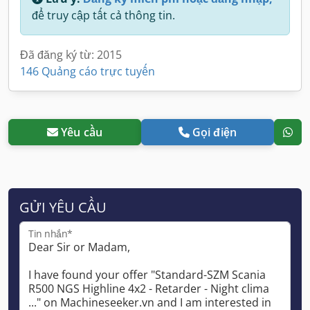
để truy cập tất cả thông tin.
Đã đăng ký từ: 2015
146 Quảng cáo trực tuyến
Yêu cầu
Gọi điện
GỬI YÊU CẦU
Tin nhắn*