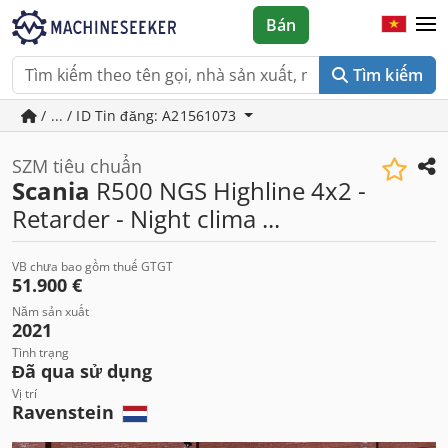
Bán
Tìm kiếm
/ ... / ID Tin đăng: A21561073
SZM tiêu chuẩn
Scania
R500 NGS Highline 4x2 -
Retarder - Night clima ...
VB chưa bao gồm thuế GTGT
51.900 €
Năm sản xuất
2021
Tình trạng
Đã qua sử dụng
Vị trí
Ravenstein