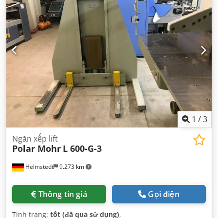
1
/
3
Ngăn xếp lift
Polar Mohr
L 600-G-3
Helmstedt
9.273 km
Thông tin giá
Gọi điện
Tình trạng:
tốt (đã qua sử dụng)
,