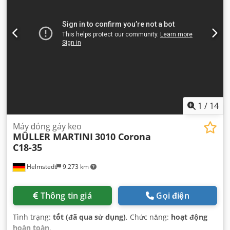
1
/
14
Máy đóng gáy keo
MÜLLER MARTINI
3010 Corona
C18-35
Helmstedt
9.273 km
Thông tin giá
Gọi điện
Tình trạng:
tốt (đã qua sử dụng)
, Chức năng:
hoạt động
hoàn toàn
,