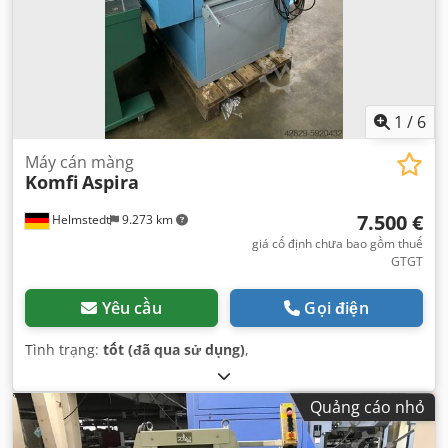
1
/
6
Máy cán màng
Komfi
Aspira
7.500 €
Helmstedt
9.273 km
giá cố định chưa bao gồm thuế
GTGT
Yêu cầu
Gọi điện
Tình trạng:
tốt (đã qua sử dụng)
,
Quảng cáo nhỏ