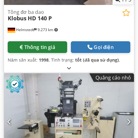
Tông đơ ba dao
Klobus
HD 140 P
Helmstedt
9.273 km
Thông tin giá
Gọi điện
Năm sản xuất:
1998
, Tình trạng:
tốt (đã qua sử dụng)
,
Quảng cáo nhỏ