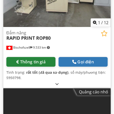
1
/
12
Đấm nâng
RAPID
PRINT ROP80
Bischofszell
9.533 km
Thông tin giá
Gọi điện
Tình trạng:
rất tốt (đã qua sử dụng)
, số máy/phương tiện:
5950798
,
Quảng cáo nhỏ