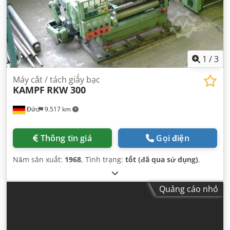
1
/
3
Máy cắt / tách giấy bạc
KAMPF
RKW 300
Đức
9.517 km
Thông tin giá
Gọi điện
Năm sản xuất:
1968
, Tình trạng:
tốt (đã qua sử dụng)
,
Quảng cáo nhỏ