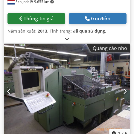
Schijndel
9.655 km
Thông tin giá
Gọi điện
Năm sản xuất:
2013
, Tình trạng:
đã qua sử dụng
,
Quảng cáo nhỏ
1
/
5