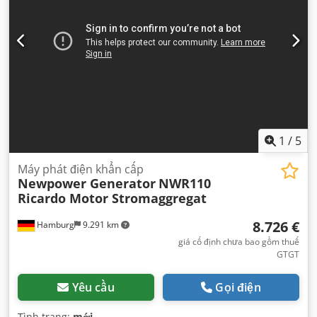
1
/
5
Máy phát điện khẩn cấp
Newpower Generator
NWR110
Ricardo Motor Stromaggregat
8.726 €
Hamburg
9.291 km
giá cố định chưa bao gồm thuế
GTGT
Yêu cầu
Gọi điện
Tình trạng:
mới
,