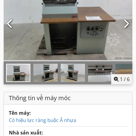
1
/
6
Thông tin về máy móc
Tên máy:
Có hiệu lực ràng buộc Â nhựa
Nhà sản xuất: