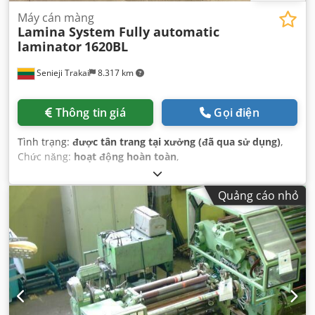
Máy cán màng
Lamina System Fully automatic
laminator
1620BL
Senieji Trakai
8.317 km
Thông tin giá
Gọi điện
Tình trạng:
được tân trang tại xưởng (đã qua sử dụng)
,
Chức năng:
hoạt động hoàn toàn
,
Quảng cáo nhỏ